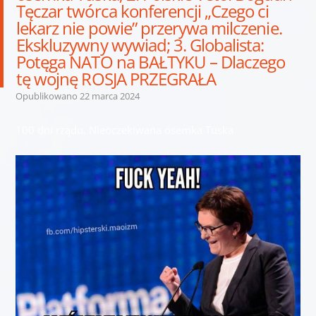
Tęczar twórca konferencji „Czego ci
lekarz nie powie” przerywa milczenie.
Ekskluzywny wywiad; 3. Globalista:
Potęga NATO na BAŁTYKU – Dlaczego
tę wojnę ROSJA PRZEGRAŁA
Opublikowano
22 marca 2024
100 dni rządu. Nieoczekiwana ósemka Tuska