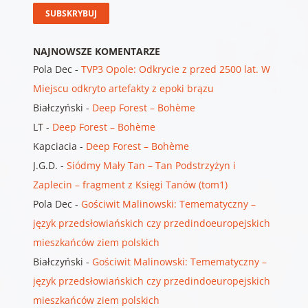
NAJNOWSZE KOMENTARZE
Pola Dec
-
TVP3 Opole: Odkrycie z przed 2500 lat. W
Miejscu odkryto artefakty z epoki brązu
Białczyński
-
Deep Forest – Bohème
LT
-
Deep Forest – Bohème
Kapciacia
-
Deep Forest – Bohème
J.G.D.
-
Siódmy Mały Tan – Tan Podstrzyżyn i
Zaplecin – fragment z Księgi Tanów (tom1)
Pola Dec
-
Gościwit Malinowski: Temematyczny –
język przedsłowiańskich czy przedindoeuropejskich
mieszkańców ziem polskich
Białczyński
-
Gościwit Malinowski: Temematyczny –
język przedsłowiańskich czy przedindoeuropejskich
mieszkańców ziem polskich