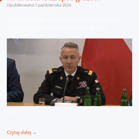
Opublikowano
1 października 2024
Pamiętacie misję polskich strażaków #HUSARPoland
którzy uratowali kilkunastu ludzi spod gruzów?
Czytaj dalej
→