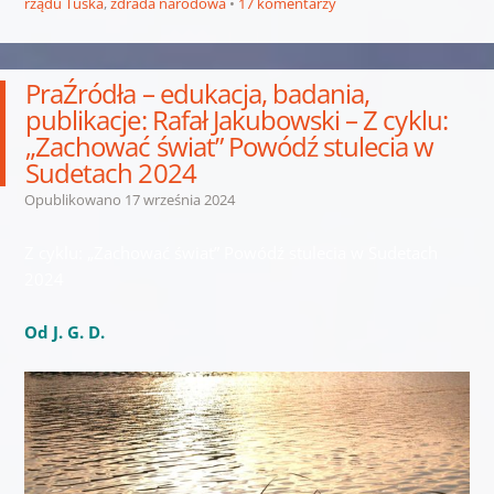
rządu Tuska
,
zdrada narodowa
17 komentarzy
PraŹródła – edukacja, badania,
publikacje: Rafał Jakubowski – Z cyklu:
„Zachować świat” Powódź stulecia w
Sudetach 2024
Opublikowano
17 września 2024
Z cyklu: „Zachować świat” Powódź stulecia w Sudetach
2024
Od J. G. D.