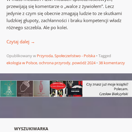
przewijają się komentarze o „walce z żywiołem”. Lecz
jedynie z czym się obecnie zmagają ludzie to ze skutkami
ludzkiej głupoty, zachłanności i braku kompetencji władz
różnego szczebla. Ale po kolei.
Czytaj dalej
→
Opublikowany w
Przyroda
,
Społeczeństwo - Polska
Tagged
ekologia w Polsce
,
ochrona przyrody
,
powódź 2024
38 komentarzy
Nawigacja wpisu
WYSZUKIWARKA