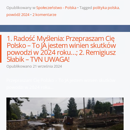
Opublikowany w
Społeczeństwo - Polska
Tagged
polityka polska
,
powódź 2024
2 komentarze
1. Radość Myślenia: Przepraszam Cię
Polsko – To JA jestem winien skutków
powodzi w 2024 roku…; 2. Remigiusz
Słabik – TVN UWAGA!
Opublikowano
21 września 2024
Przepraszam Cię Polsko – To JA jestem winien skutków
powodzi w 2024 roku…