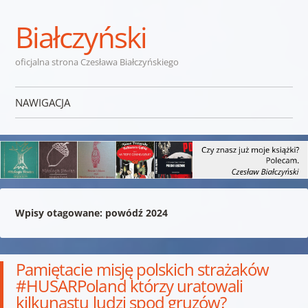
Białczyński
oficjalna strona Czesława Białczyńskiego
NAWIGACJA
Przejdź do treści
Wpisy otagowane:
powódź 2024
Pamiętacie misję polskich strażaków
#HUSARPoland którzy uratowali
kilkunastu ludzi spod gruzów?