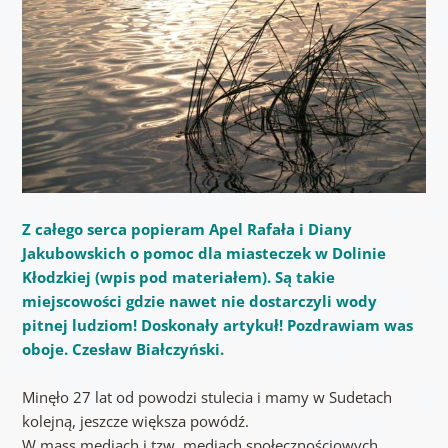
Z całego serca popieram Apel Rafała i Diany
Jakubowskich o pomoc dla miasteczek w Dolinie
Kłodzkiej (wpis pod materiałem). Są takie
miejscowości gdzie nawet nie dostarczyli wody
pitnej ludziom! Doskonały artykuł! Pozdrawiam was
oboje. Czesław Białczyński.
Minęło 27 lat od powodzi stulecia i mamy w Sudetach
kolejną, jeszcze większa powódź.
W mass mediach i tzw. mediach społecznościowych,