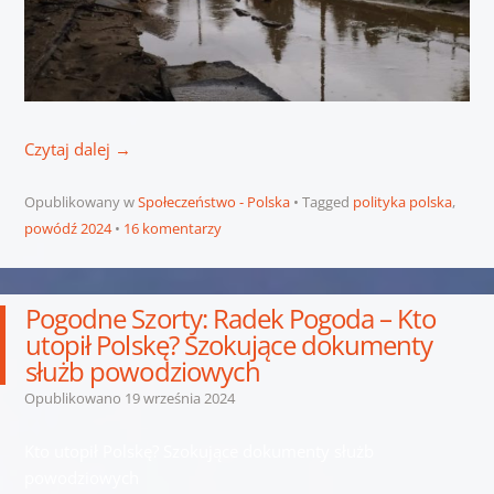
Czytaj dalej
→
Opublikowany w
Społeczeństwo - Polska
Tagged
polityka polska
,
powódź 2024
16 komentarzy
Pogodne Szorty: Radek Pogoda – Kto
utopił Polskę? Szokujące dokumenty
służb powodziowych
Opublikowano
19 września 2024
Kto utopił Polskę? Szokujące dokumenty służb
powodziowych