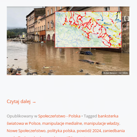
Czytaj dalej
→
Opublikowany w
Społeczeństwo - Polska
Tagged
banksterka
światowa w Polsce
,
manipulacje medialne
,
manipulacje władzy
,
Nowe Społeczeństwo
,
polityka polska
,
powódź 2024
,
zaniedbania