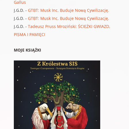
Gallus
J.G.D.
-
GTBT: Musk Inc. Buduje Nową Cywilizację.
J.G.D.
-
GTBT: Musk Inc. Buduje Nową Cywilizację.
J.G.D.
-
Tadeusz Pruss Mroziński: ŚCIEŻKI GWIAZD,
PISMA I PAMIĘCI
MOJE KSIĄŻKI