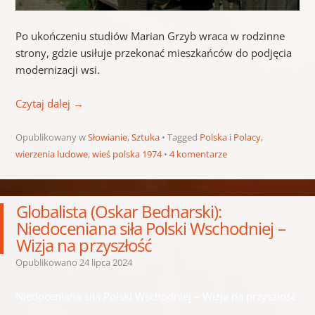
Po ukończeniu studiów Marian Grzyb wraca w rodzinne
strony, gdzie usiłuje przekonać mieszkańców do podjęcia
modernizacji wsi.
Czytaj dalej
→
Opublikowany w
Słowianie
,
Sztuka
Tagged
Polska i Polacy
,
wierzenia ludowe
,
wieś polska 1974
4 komentarze
Globalista (Oskar Bednarski):
Niedoceniana siła Polski Wschodniej –
Wizja na przyszłość
Opublikowano
24 lipca 2024
Niedoceniana siła Polski Wschodniej – Wizja na przyszłość