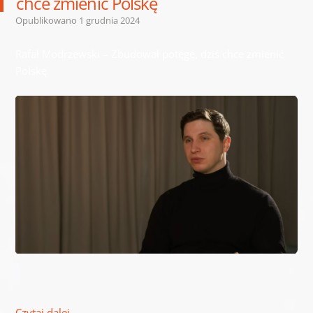
chce zmienić Polskę
Opublikowano
1 grudnia 2024
Rafał Modrzewski – Zbudował potęgę, dziś chce zmienić
Polskę
Czytaj dalej
→