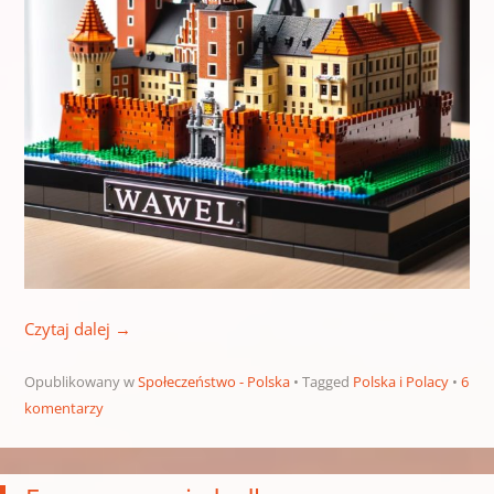
Czytaj dalej
→
Opublikowany w
Społeczeństwo - Polska
Tagged
Polska i Polacy
6
komentarzy