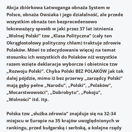
Akcja zbiórkowa Łatwoganga obnaża System w
Polsce, obnaża Owsiaka i jego działalność, ale przede
wszystkim obnaża ten bezprecedensowo
lekceważący sposób w jaki przez 37 lat istnienia
„Wolnej Polski” tzw „Klasa Polityczna” (cały ten
Okrągłostołowy polityczny chłam) traktuje zdrowie
Polaków. Mówi to zdecydowanie więcej na temat
stosunku ich wszystkich do Polaków niż wszystkie
razem wzięte deklaracje wyborcze i obietnice tzw
„Rozwoju Polski”. Chyba Polski BEZ POLAKÓW jak tak
dalej pójdzie, mimo iż bez przerwy „zarządcy Polski”
mają gęby pełne „Narodu”, „Polski”, „Polaków”,
„Mocarstwowości”, „Dobrobytu”, „Pokoju”,
„Wolności” itd. itp.
Polska tzw „służba zdrowia” znajduje się na 32-34
miejscu w Europie na 35 krajów uwzględnionych w
rankingu, przed bułgarską i serbską, a kolejne rządy