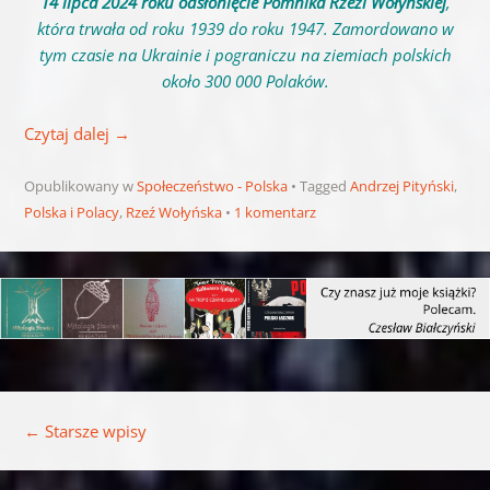
14 lipca 2024 roku odsłonięcie Pomnika Rzezi Wołyńskiej
,
która trwała od roku 1939 do roku 1947. Zamordowano w
tym czasie na Ukrainie i pograniczu na ziemiach polskich
około 300 000 Polaków.
Czytaj dalej
→
Opublikowany w
Społeczeństwo - Polska
Tagged
Andrzej Pityński
,
Polska i Polacy
,
Rzeź Wołyńska
1 komentarz
Nawigacja wpisu
←
Starsze wpisy