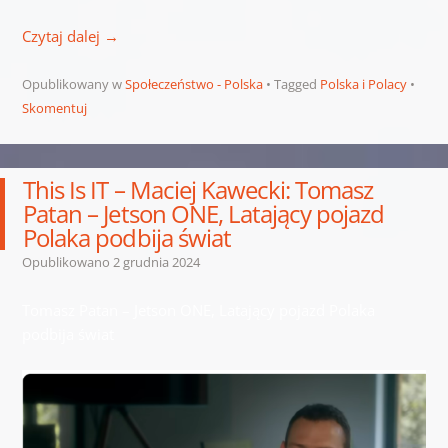
Czytaj dalej
→
Opublikowany w
Społeczeństwo - Polska
Tagged
Polska i Polacy
Skomentuj
This Is IT – Maciej Kawecki: Tomasz
Patan – Jetson ONE, Latający pojazd
Polaka podbija świat
Opublikowano
2 grudnia 2024
Tomasz Patan – Jetson ONE, Latający pojazd Polaka
podbija świat