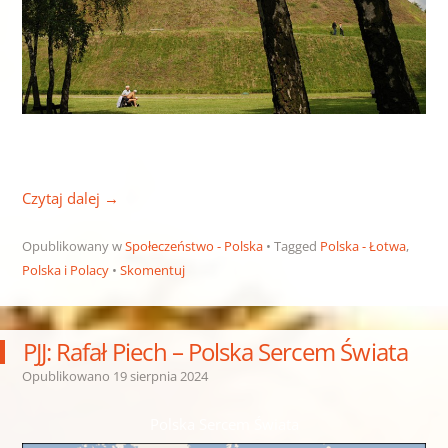
Czytaj dalej
→
Opublikowany w
Społeczeństwo - Polska
Tagged
Polska - Łotwa
,
Polska i Polacy
Skomentuj
PJJ: Rafał Piech – Polska Sercem Świata
Opublikowano
19 sierpnia 2024
Polska Sercem Świata