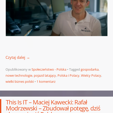
Czytaj dalej
→
Opublikowany w
Społeczeństwo - Polska
Tagged
gospodarka
,
nowe technologie
,
pojazd latający
,
Polska i Polacy
,
Wielcy Polacy
,
wielki biznes polski
1 komentarz
This Is IT – Maciej Kawecki: Rafał
Modrzewski – Zbudował potęgę, dziś