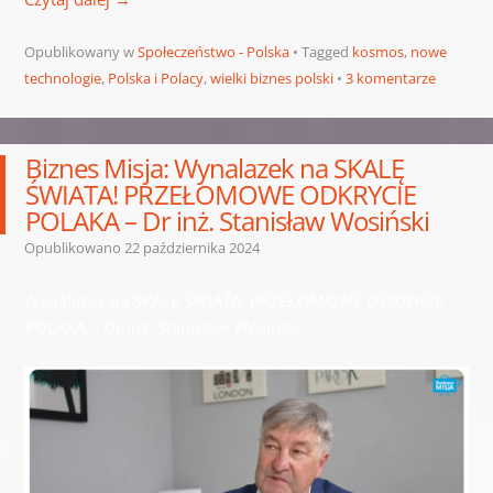
Opublikowany w
Społeczeństwo - Polska
Tagged
kosmos
,
nowe
technologie
,
Polska i Polacy
,
wielki biznes polski
3 komentarze
Biznes Misja: Wynalazek na SKALĘ
ŚWIATA! PRZEŁOMOWE ODKRYCIE
POLAKA – Dr inż. Stanisław Wosiński
Opublikowano
22 października 2024
Wynalazek na SKALĘ ŚWIATA! PRZEŁOMOWE ODKRYCIE
POLAKA – Dr inż. Stanisław Wosiński