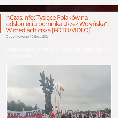
nCzas.info: Tysiące Polaków na
odsłonięciu pomnika „Rzeź Wołyńska”.
W mediach cisza [FOTO/VIDEO]
Opublikowano
16 lipca 2024
Tysiące Polaków na odsłonięciu pomnika „Rzeź Wołyńska”.
W mediach cisza