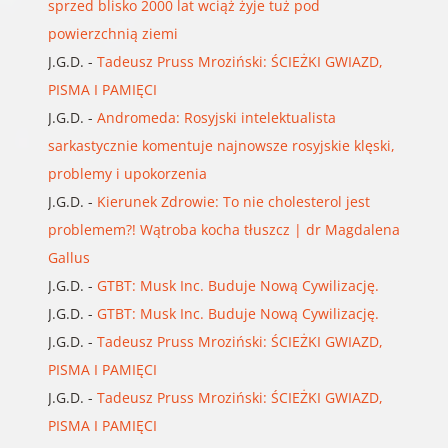
sprzed blisko 2000 lat wciąż żyje tuż pod
powierzchnią ziemi
J.G.D.
-
Tadeusz Pruss Mroziński: ŚCIEŻKI GWIAZD,
PISMA I PAMIĘCI
J.G.D.
-
Andromeda: Rosyjski intelektualista
sarkastycznie komentuje najnowsze rosyjskie klęski,
problemy i upokorzenia
J.G.D.
-
Kierunek Zdrowie: To nie cholesterol jest
problemem?! Wątroba kocha tłuszcz | dr Magdalena
Gallus
J.G.D.
-
GTBT: Musk Inc. Buduje Nową Cywilizację.
J.G.D.
-
GTBT: Musk Inc. Buduje Nową Cywilizację.
J.G.D.
-
Tadeusz Pruss Mroziński: ŚCIEŻKI GWIAZD,
PISMA I PAMIĘCI
J.G.D.
-
Tadeusz Pruss Mroziński: ŚCIEŻKI GWIAZD,
PISMA I PAMIĘCI