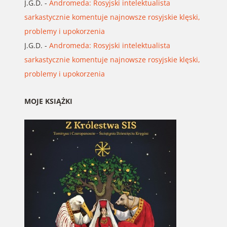
J.G.D.
-
Andromeda: Rosyjski intelektualista
sarkastycznie komentuje najnowsze rosyjskie klęski,
problemy i upokorzenia
J.G.D.
-
Andromeda: Rosyjski intelektualista
sarkastycznie komentuje najnowsze rosyjskie klęski,
problemy i upokorzenia
MOJE KSIĄŻKI