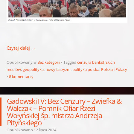
Czytaj dalej
→
Opublikowany w
Bez kategorii
Tagged
cenzura bankstrskich
mediów
,
geopolityka
,
nowy faszyzm
,
polityka polska
,
Polska i Polacy
8 komentarzy
GadowskiTV: Bez Cenzury – Zwiefka &
Walczak – Pomnik Ofiar Rzezi
Wołyńskiej śp. mistrza Andrzeja
Pityńskiego
Opublikowano
12 lipca 2024