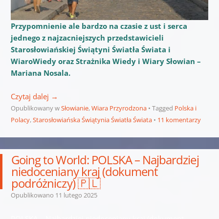
Przypomnienie ale bardzo na czasie z ust i serca
jednego z najzacniejszych przedstawicieli
Starosłowiańskiej Świątyni Światła Świata i
WiaroWiedy oraz Strażnika Wiedy i Wiary Słowian –
Mariana Nosala.
Czytaj dalej
→
Opublikowany w
Słowianie
,
Wiara Przyrodzona
Tagged
Polska i
Polacy
,
Starosłowiańska Świątynia Światła Świata
11 komentarzy
Going to World: POLSKA – Najbardziej
niedoceniany kraj (dokument
podróżniczy) 🇵🇱
Opublikowano
11 lutego 2025
POLSKA – Najbardziej niedoceniany kraj (dokument