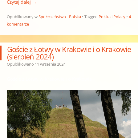
Czytaj dalej
→
Opublikowany w
Społeczeństwo - Polska
Tagged
Polska i Polacy
4
komentarze
Goście z Łotwy w Krakowie i o Krakowie
(sierpień 2024)
Opublikowano
11 września 2024
Goście z Łotwy w Krakowie i o Krakowie