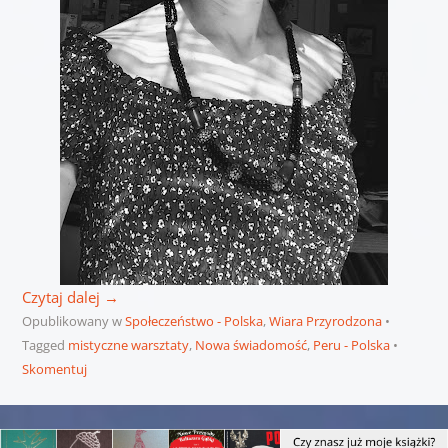
Czytaj dalej
→
Opublikowany w
Społeczeństwo - Polska
,
Wiara Przyrodzona
Tagged
mistyczne warsztaty
,
Nowa świadomość
,
Peru - Polska
Skomentuj