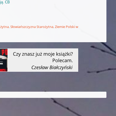
ją. CB
ożytna
,
Słowiańszczyzna Starożytna
,
Ziemie Polski w