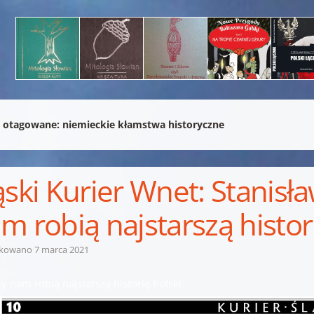
 otagowane:
niemieckie kłamstwa historyczne
ąski Kurier Wnet: Stanisł
m robią najstarszą histor
ikowano
7 marca 2021
y nam robią najstarszą historię Polski