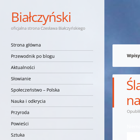
Białczyński
oficjalna strona Czesława Białczyńskiego
Nawigacja
Przejdź do treści
Strona główna
Wpisy
Przewodnik po blogu
Aktualności
Słowianie
Śl
Społeczeństwo – Polska
na
Nauka i odkrycia
Opubl
Przyroda
Powieści
Niemc
Sztuka