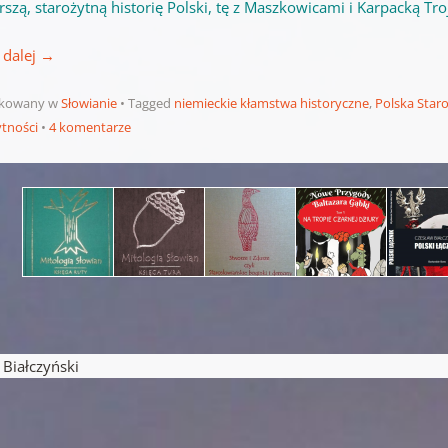
rszą, starożytną historię Polski, tę z Maszkowicami i Karpacką Tro
 dalej
→
ikowany w
Słowianie
Tagged
niemieckie kłamstwa historyczne
,
Polska Star
ytności
4 komentarze
pisu
iałczyński