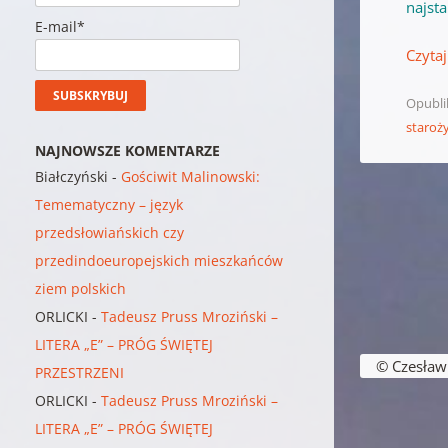
najsta
E-mail*
Czytaj
Opubl
staroż
NAJNOWSZE KOMENTARZE
Białczyński
-
Gościwit Malinowski:
Temematyczny – język
przedsłowiańskich czy
przedindoeuropejskich mieszkańców
ziem polskich
ORLICKI
-
Tadeusz Pruss Mroziński –
Nawigacja w
LITERA „E” – PRÓG ŚWIĘTEJ
© Czesław B
PRZESTRZENI
ORLICKI
-
Tadeusz Pruss Mroziński –
LITERA „E” – PRÓG ŚWIĘTEJ