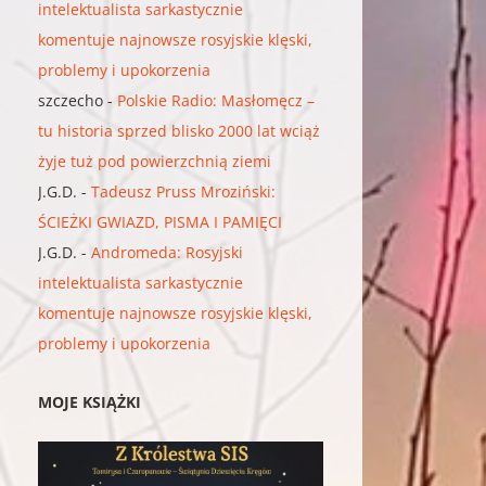
intelektualista sarkastycznie
komentuje najnowsze rosyjskie klęski,
problemy i upokorzenia
szczecho
-
Polskie Radio: Masłomęcz –
tu historia sprzed blisko 2000 lat wciąż
żyje tuż pod powierzchnią ziemi
J.G.D.
-
Tadeusz Pruss Mroziński:
ŚCIEŻKI GWIAZD, PISMA I PAMIĘCI
J.G.D.
-
Andromeda: Rosyjski
intelektualista sarkastycznie
komentuje najnowsze rosyjskie klęski,
problemy i upokorzenia
MOJE KSIĄŻKI