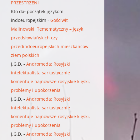
PRZESTRZENI
Kto dał początek językom
indoeuropejskim
-
Gościwit
Malinowski: Temematyczny – język
przedsłowiańskich czy
przedindoeuropejskich mieszkańców
ziem polskich
J.G.D.
-
Andromeda: Rosyjski
intelektualista sarkastycznie
komentuje najnowsze rosyjskie klęski,
problemy i upokorzenia
J.G.D.
-
Andromeda: Rosyjski
intelektualista sarkastycznie
komentuje najnowsze rosyjskie klęski,
problemy i upokorzenia
J.G.D.
-
Andromeda: Rosyjski