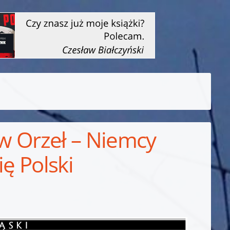
aw Orzeł – Niemcy
ię Polski