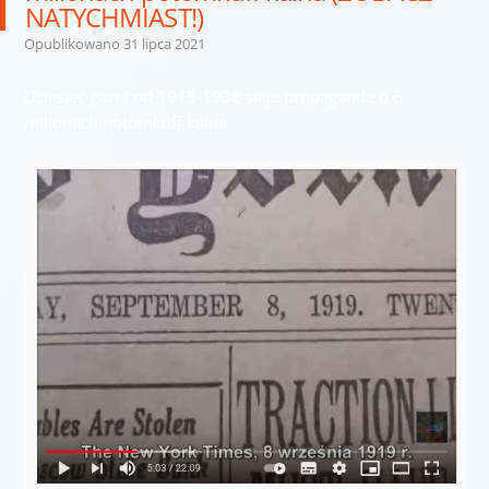
NATYCHMIAST!)
Opublikowano
31 lipca 2021
Dziesięć gazet od 1915-1938 sieje propagandę o 6
milionach potomkuff kaina