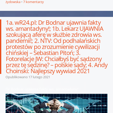
żydowska
7 komentarzy
1a. wR24.pl: Dr Bodnar ujawnia fakty
ws. amantadyny!; 1b. Lekarz UJAWNIA
szokującą aferę w służbie zdrowia ws.
pandemii!; 2. NTV: Od podhalańskich
protestów po zrozumienie cywilizacji
chińskiej – Sebastian Pitoń; 3.
Fotorelacje JW: Chciałbyś być sądzony
przez tę sędzinę? – polskie sądy; 4. Andy
Choinski: Najlepszy wywiad 2021
Opublikowano
17 lutego 2021
Dr Bodnar ujawnia fakty ws. amantadyny!