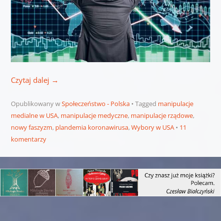
Czytaj dalej
→
Opublikowany w
Społeczeństwo - Polska
Tagged
manipulacje
medialne w USA
,
manipulacje medyczne
,
manipulacje rządowe
,
nowy faszyzm
,
plandemia koronawirusa
,
Wybory w USA
11
komentarzy