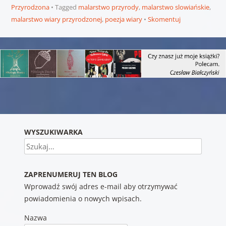
Przyrodzona
Tagged
malarstwo przyrody
,
malarstwo slowiańskie
,
malarstwo wiary przyrodzonej
,
poezja wiary
Skomentuj
Nawigacja wpisu
WYSZUKIWARKA
Szukaj
ZAPRENUMERUJ TEN BLOG
Wprowadź swój adres e-mail aby otrzymywać
powiadomienia o nowych wpisach.
Nazwa