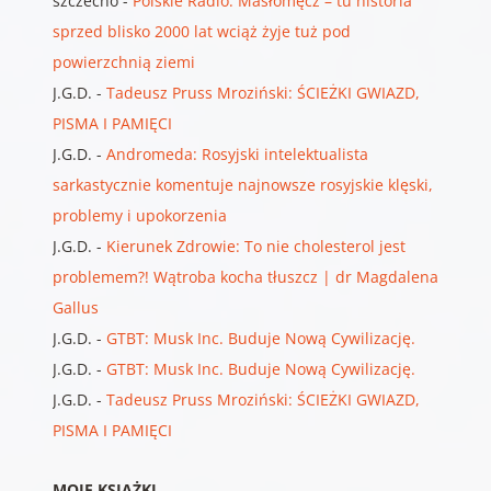
szczecho
-
Polskie Radio: Masłomęcz – tu historia
sprzed blisko 2000 lat wciąż żyje tuż pod
powierzchnią ziemi
J.G.D.
-
Tadeusz Pruss Mroziński: ŚCIEŻKI GWIAZD,
PISMA I PAMIĘCI
J.G.D.
-
Andromeda: Rosyjski intelektualista
sarkastycznie komentuje najnowsze rosyjskie klęski,
problemy i upokorzenia
J.G.D.
-
Kierunek Zdrowie: To nie cholesterol jest
problemem?! Wątroba kocha tłuszcz | dr Magdalena
Gallus
J.G.D.
-
GTBT: Musk Inc. Buduje Nową Cywilizację.
J.G.D.
-
GTBT: Musk Inc. Buduje Nową Cywilizację.
J.G.D.
-
Tadeusz Pruss Mroziński: ŚCIEŻKI GWIAZD,
PISMA I PAMIĘCI
MOJE KSIĄŻKI