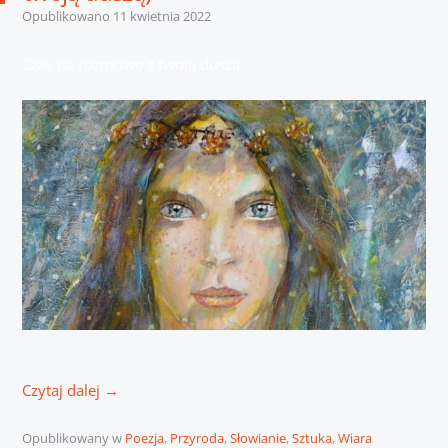
Opublikowano
11 kwietnia 2022
Czas na rozmowę z twoją duszą
Czytaj dalej
→
Opublikowany w
Poezja
,
Przyroda
,
Słowianie
,
Sztuka
,
Wiara