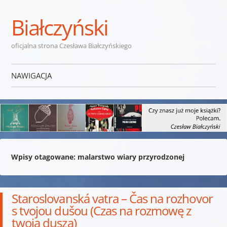
Białczyński
oficjalna strona Czesława Białczyńskiego
NAWIGACJA
Przejdź do treści
Wpisy otagowane:
malarstwo wiary przyrodzonej
Staroslovanská vatra – Čas na rozhovor
s tvojou dušou (Czas na rozmowę z
twoją duszą)