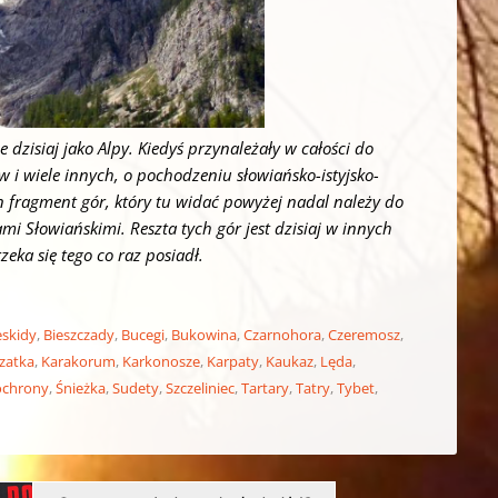
dzisiaj jako Alpy. Kiedyś przynależały w całości do
i wiele innych, o pochodzeniu słowiańsko-istyjsko-
en fragment gór, który tu widać powyżej nadal należy do
 Słowiańskimi. Reszta tych gór jest dzisiaj w innych
eka się tego co raz posiadł.
eskidy
,
Bieszczady
,
Bucegi
,
Bukowina
,
Czarnohora
,
Czeremosz
,
zatka
,
Karakorum
,
Karkonosze
,
Karpaty
,
Kaukaz
,
Lęda
,
ochrony
,
Śnieżka
,
Sudety
,
Szczeliniec
,
Tartary
,
Tatry
,
Tybet
,