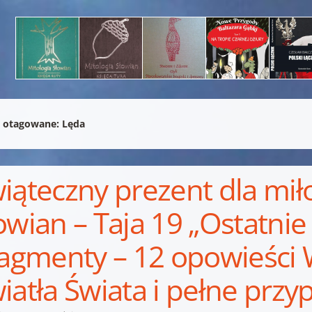
 otagowane:
Lęda
iąteczny prezent dla mił
owian – Taja 19 „Ostatnie 
ragmenty – 12 opowieści W
iatła Świata i pełne przyp