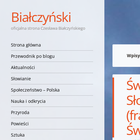
Białczyński
oficjalna strona Czesława Białczyńskiego
Nawigacja
Przejdź do treści
Strona główna
Wpisy
Przewodnik po blogu
Aktualności
Słowianie
Św
Społeczeństwo – Polska
Sł
Nauka i odkrycia
(f
Przyroda
Powieści
Św
Sztuka