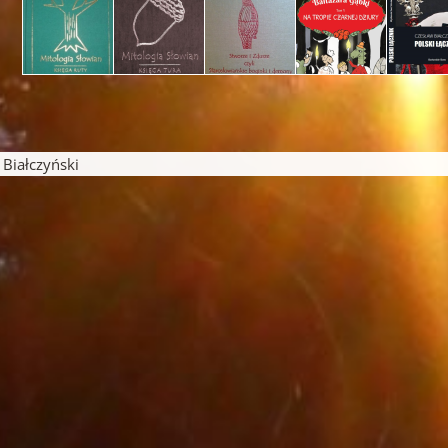
pisu
iałczyński