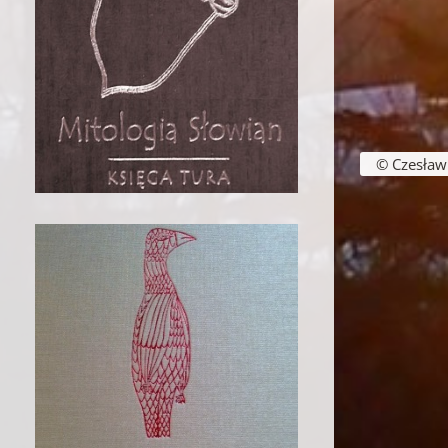
Nawigacja w
© Czesław B