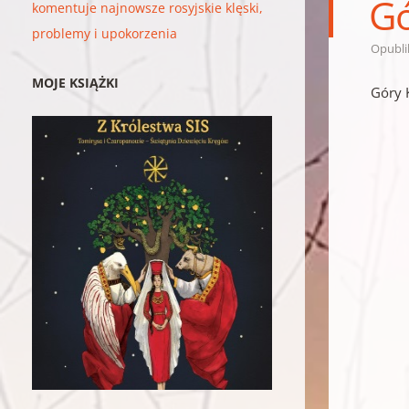
Gó
komentuje najnowsze rosyjskie klęski,
problemy i upokorzenia
Opubl
MOJE KSIĄŻKI
Góry K