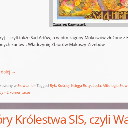
ryj – czyli także Sad Ariów, a w nim zagony Mokoszów złożone z 
nych Łanów , Władczynię Zbiorów Makoszy-Źrzebów
 dalej
→
ikowany w
Słowianie
Tagged
Byk
,
Kościej
,
Księga Ruty
,
Lęda
,
Mitologia Słow
dy
2 komentarze
ry Królestwa SIS, czyli W