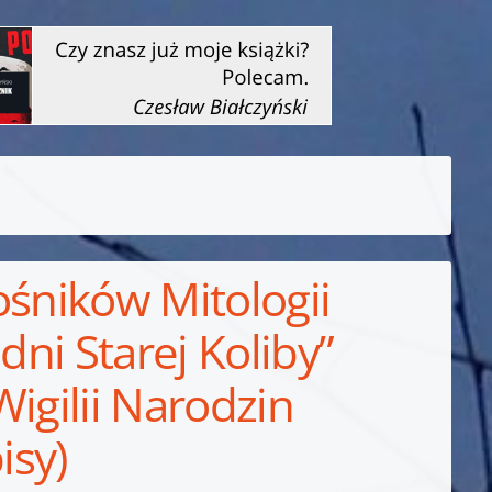
ośników Mitologii
dni Starej Koliby”
igilii Narodzin
isy)