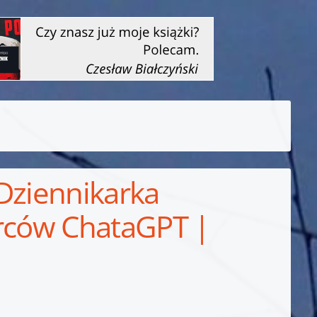
 Dziennikarka
órców ChataGPT |