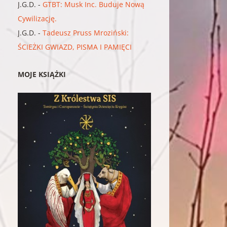
J.G.D.
-
GTBT: Musk Inc. Buduje Nową
Cywilizację.
J.G.D.
-
Tadeusz Pruss Mroziński:
ŚCIEŻKI GWIAZD, PISMA I PAMIĘCI
MOJE KSIĄŻKI