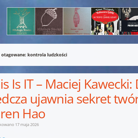
 otagowane:
kontrola ludzkości
is Is IT – Maciej Kawecki:
edcza ujawnia sekret tw
ren Hao
ikowano
17 maja 2026