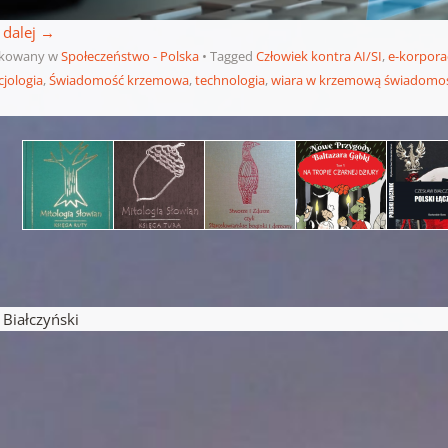
 dalej
→
ikowany w
Społeczeństwo - Polska
Tagged
Człowiek kontra AI/SI
,
e-korpora
cjologia
,
Świadomość krzemowa
,
technologia
,
wiara w krzemową świadomoś
pisu
iałczyński