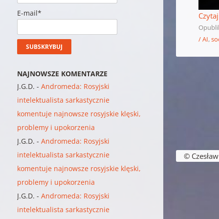
E-mail*
Czytaj
Opubl
/ AI
,
so
NAJNOWSZE KOMENTARZE
J.G.D.
-
Andromeda: Rosyjski
intelektualista sarkastycznie
komentuje najnowsze rosyjskie klęski,
problemy i upokorzenia
J.G.D.
-
Andromeda: Rosyjski
Nawigacja w
intelektualista sarkastycznie
© Czesław B
komentuje najnowsze rosyjskie klęski,
problemy i upokorzenia
J.G.D.
-
Andromeda: Rosyjski
intelektualista sarkastycznie