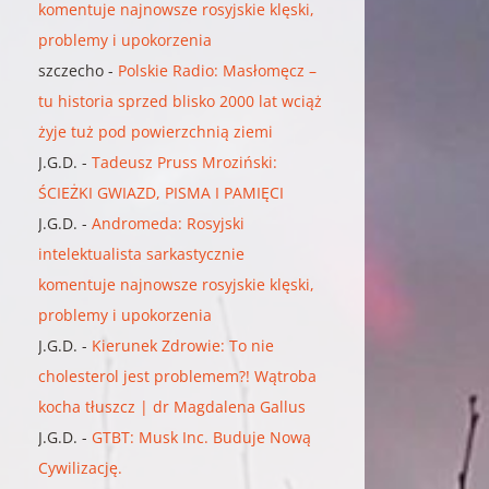
komentuje najnowsze rosyjskie klęski,
problemy i upokorzenia
szczecho
-
Polskie Radio: Masłomęcz –
tu historia sprzed blisko 2000 lat wciąż
żyje tuż pod powierzchnią ziemi
J.G.D.
-
Tadeusz Pruss Mroziński:
ŚCIEŻKI GWIAZD, PISMA I PAMIĘCI
J.G.D.
-
Andromeda: Rosyjski
intelektualista sarkastycznie
komentuje najnowsze rosyjskie klęski,
problemy i upokorzenia
J.G.D.
-
Kierunek Zdrowie: To nie
cholesterol jest problemem?! Wątroba
kocha tłuszcz | dr Magdalena Gallus
J.G.D.
-
GTBT: Musk Inc. Buduje Nową
Cywilizację.