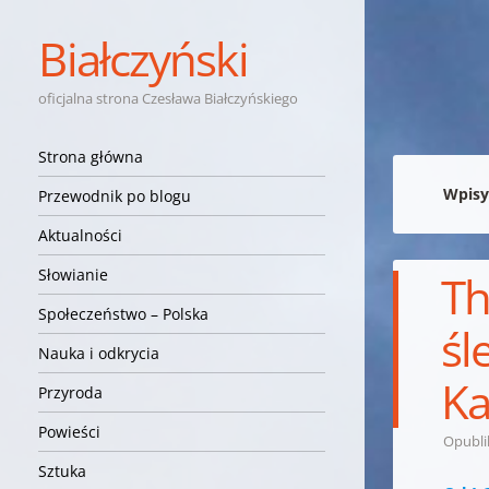
Białczyński
oficjalna strona Czesława Białczyńskiego
Nawigacja
Przejdź do treści
Strona główna
Wpisy
Przewodnik po blogu
Aktualności
Słowianie
Th
Społeczeństwo – Polska
śl
Nauka i odkrycia
Ka
Przyroda
Powieści
Opubl
Sztuka