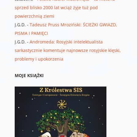
sprzed blisko 2000 lat wciąż żyje tuż pod
powierzchnią ziemi
J.G.D.
-
Tadeusz Pruss Mroziński: ŚCIEŻKI GWIAZD,
PISMA I PAMIĘCI
J.G.D.
-
Andromeda: Rosyjski intelektualista
sarkastycznie komentuje najnowsze rosyjskie klęski,
problemy i upokorzenia
MOJE KSIĄŻKI