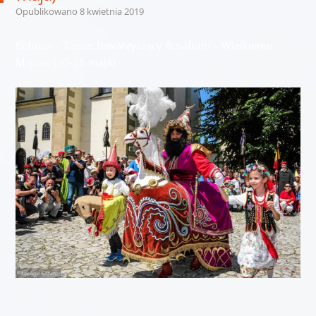
Opublikowano
8 kwietnia 2019
Kołożar – Taniec towarzyszący Rusaliom – Wielkiemu
Majowi (20-26 maja)