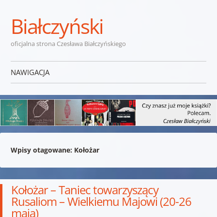
Białczyński
oficjalna strona Czesława Białczyńskiego
NAWIGACJA
Przejdź do treści
Wpisy otagowane:
Kołożar
Kołożar – Taniec towarzyszący
Rusaliom – Wielkiemu Majowi (20-26
maja)