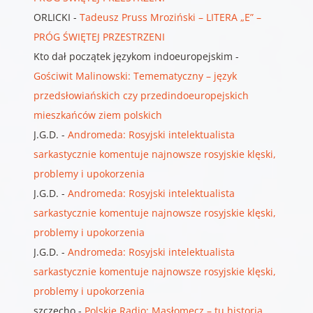
ORLICKI
-
Tadeusz Pruss Mroziński – LITERA „E” –
PRÓG ŚWIĘTEJ PRZESTRZENI
Kto dał początek językom indoeuropejskim
-
Gościwit Malinowski: Temematyczny – język
przedsłowiańskich czy przedindoeuropejskich
mieszkańców ziem polskich
J.G.D.
-
Andromeda: Rosyjski intelektualista
sarkastycznie komentuje najnowsze rosyjskie klęski,
problemy i upokorzenia
J.G.D.
-
Andromeda: Rosyjski intelektualista
sarkastycznie komentuje najnowsze rosyjskie klęski,
problemy i upokorzenia
J.G.D.
-
Andromeda: Rosyjski intelektualista
sarkastycznie komentuje najnowsze rosyjskie klęski,
problemy i upokorzenia
szczecho
-
Polskie Radio: Masłomęcz – tu historia