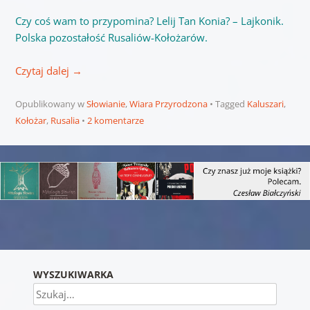
Czy coś wam to przypomina? Lelij Tan Konia? – Lajkonik.
Polska pozostałość Rusaliów-Kołożarów.
Czytaj dalej
→
Opublikowany w
Słowianie
,
Wiara Przyrodzona
Tagged
Kaluszari
,
Kołożar
,
Rusalia
2 komentarze
Nawigacja wpisu
WYSZUKIWARKA
Szukaj