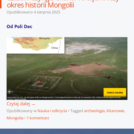
okres historii Mongolii
Opublikowano
4 sierpnia 2025
Od Poli Dec
Czytaj dalej
→
Opublikowany w
Nauka i odkrycia
Tagged
archeologia
,
Kitanowie
,
Mongolia
1 komentarz