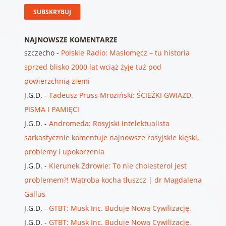
NAJNOWSZE KOMENTARZE
szczecho
-
Polskie Radio: Masłomęcz – tu historia
sprzed blisko 2000 lat wciąż żyje tuż pod
powierzchnią ziemi
J.G.D.
-
Tadeusz Pruss Mroziński: ŚCIEŻKI GWIAZD,
PISMA I PAMIĘCI
J.G.D.
-
Andromeda: Rosyjski intelektualista
sarkastycznie komentuje najnowsze rosyjskie klęski,
problemy i upokorzenia
J.G.D.
-
Kierunek Zdrowie: To nie cholesterol jest
problemem?! Wątroba kocha tłuszcz | dr Magdalena
Gallus
J.G.D.
-
GTBT: Musk Inc. Buduje Nową Cywilizację.
J.G.D.
-
GTBT: Musk Inc. Buduje Nową Cywilizację.