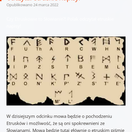
Opublikowano
24 marca 2022
Czy Etruskowie to Słowianie?! Polak odczytał etruskie
napisy!
W dzisiejszym odcinku mowa będzie o pochodzeniu
Etrusków i możliwość, że są oni spokrewnieni ze
Słowianami. Mowa będzie tutaj głównie o etruskim piśmie