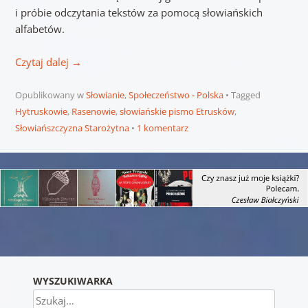
i próbie odczytania tekstów za pomocą słowiańskich
alfabetów.
Czytaj dalej
→
Opublikowany w
Słowianie
,
Społeczeństwo - Polska
Tagged
Hytruskowie
,
Rasenowie
,
słowiańskie pismo Etrusków
,
Słowiańszczyzna Starożytna
1 komentarz
Nawigacja wpisu
WYSZUKIWARKA
Szukaj