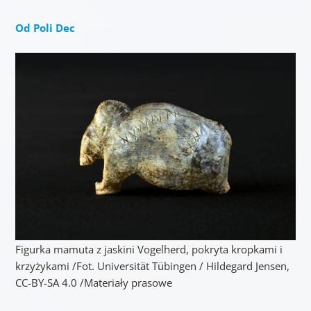
Od Poli Dec
Figurka mamuta z jaskini Vogelherd, pokryta kropkami i
krzyżykami /Fot. Universität Tübingen / Hildegard Jensen,
CC-BY-SA 4.0 /Materiały prasowe