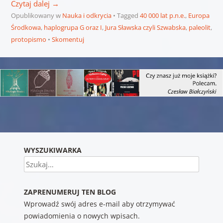
Czytaj dalej
→
Opublikowany w
Nauka i odkrycia
Tagged
40 000 lat p.n.e.
,
Europa
Środkowa
,
haplogrupa G oraz I
,
Jura Sławska czyli Szwabska
,
paleolit
,
protopismo
Skomentuj
Nawigacja wpisu
WYSZUKIWARKA
Szukaj
ZAPRENUMERUJ TEN BLOG
Wprowadź swój adres e-mail aby otrzymywać
powiadomienia o nowych wpisach.