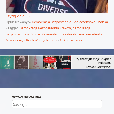
Czytaj dalej
→
Opublikowany w
Demokracja Bezpośrednia
,
Społeczeństwo - Polska
Tagged
Demokracja Bezpośrednia Kraków
,
demokracja
bezpośrednia w Polsce
,
Referendum za odwołaniem prezydenta
Miszalskiego
,
Ruch Wolnych Ludzi
15 komentarzy
Nawigacja wpisu
WYSZUKIWARKA
Szukaj