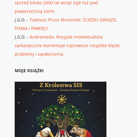
sprzed blisko 2000 lat wciąż żyje tuż pod
powierzchnią ziemi
J.G.D.
-
Tadeusz Pruss Mroziński: ŚCIEŻKI GWIAZD,
PISMA I PAMIĘCI
J.G.D.
-
Andromeda: Rosyjski intelektualista
sarkastycznie komentuje najnowsze rosyjskie klęski,
problemy i upokorzenia
MOJE KSIĄŻKI