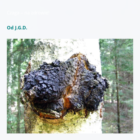
Czaga – na zdrowie!
Od J.G.D.