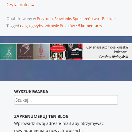
Czytaj dalej
→
Opublikowany w
Przyroda
,
Słowianie
,
Społeczeństwo - Polska
Tagged
czaga
,
grzyby
,
zdrowie Polaków
5 komentarzy
Nawigacja wpisu
WYSZUKIWARKA
Szukaj
ZAPRENUMERUJ TEN BLOG
Wprowadź swój adres e-mail aby otrzymywać
powiadomienia o nowych wpisach.