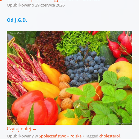
Opublikowano
29 czerwca 2026
Od J.G.D.
Czytaj dalej
→
Opublikowany w
Społeczeństwo - Polska
Tagged
cholesterol
,