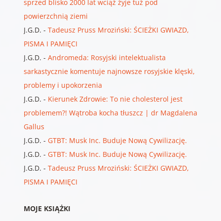
sprzed blisko 2000 lat wciąż żyje tuż pod
powierzchnią ziemi
J.G.D.
-
Tadeusz Pruss Mroziński: ŚCIEŻKI GWIAZD,
PISMA I PAMIĘCI
J.G.D.
-
Andromeda: Rosyjski intelektualista
sarkastycznie komentuje najnowsze rosyjskie klęski,
problemy i upokorzenia
J.G.D.
-
Kierunek Zdrowie: To nie cholesterol jest
problemem?! Wątroba kocha tłuszcz | dr Magdalena
Gallus
J.G.D.
-
GTBT: Musk Inc. Buduje Nową Cywilizację.
J.G.D.
-
GTBT: Musk Inc. Buduje Nową Cywilizację.
J.G.D.
-
Tadeusz Pruss Mroziński: ŚCIEŻKI GWIAZD,
PISMA I PAMIĘCI
MOJE KSIĄŻKI