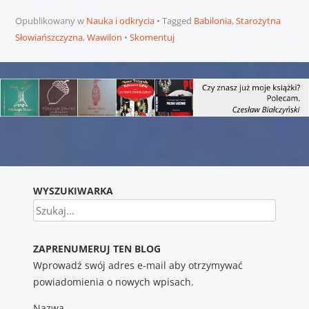
Opublikowany w
Nauka i odkrycia
Tagged
Babilonia
,
Starożytna
Słowiańszczyzna
,
Wawilon
Skomentuj
Nawigacja wpisu
WYSZUKIWARKA
Szukaj
ZAPRENUMERUJ TEN BLOG
Wprowadź swój adres e-mail aby otrzymywać
powiadomienia o nowych wpisach.
Nazwa