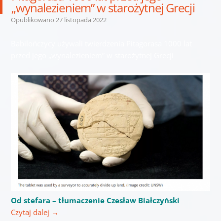
„wynalezieniem” w starożytnej Grecji
Opublikowano
27 listopada 2022
Babilończycy używali twierdzenia Pitagorasa 1000 lat
przed jego „wynalezieniem” w starożytnej Grecji
Od stefara – tłumaczenie Czesław Białczyński
Czytaj dalej
→