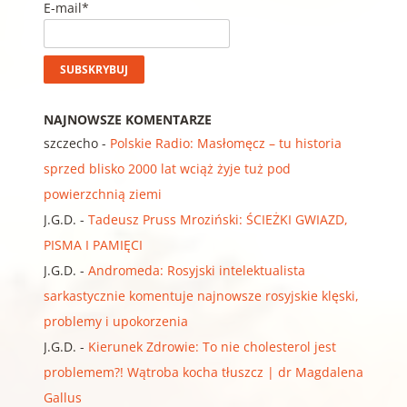
E-mail*
NAJNOWSZE KOMENTARZE
szczecho
-
Polskie Radio: Masłomęcz – tu historia
sprzed blisko 2000 lat wciąż żyje tuż pod
powierzchnią ziemi
J.G.D.
-
Tadeusz Pruss Mroziński: ŚCIEŻKI GWIAZD,
PISMA I PAMIĘCI
J.G.D.
-
Andromeda: Rosyjski intelektualista
sarkastycznie komentuje najnowsze rosyjskie klęski,
problemy i upokorzenia
J.G.D.
-
Kierunek Zdrowie: To nie cholesterol jest
problemem?! Wątroba kocha tłuszcz | dr Magdalena
Gallus