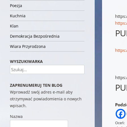
Poezja
Kuchnia
https
https
Klan
PU
Demokracja Bezpośrednia
Wiara Przyrodzona
https
WYSZUKIWARKA
Szukaj
https
PU
ZAPRENUMERUJ TEN BLOG
Wprowadź swój adres e-mail aby
otrzymywać powiadomienia o nowych
Podzie
wpisach.
Nazwa
Oceń: