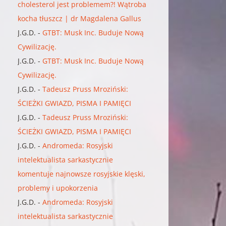
cholesterol jest problemem?! Wątroba
kocha tłuszcz | dr Magdalena Gallus
J.G.D.
-
GTBT: Musk Inc. Buduje Nową
Cywilizację.
J.G.D.
-
GTBT: Musk Inc. Buduje Nową
Cywilizację.
J.G.D.
-
Tadeusz Pruss Mroziński:
ŚCIEŻKI GWIAZD, PISMA I PAMIĘCI
J.G.D.
-
Tadeusz Pruss Mroziński:
ŚCIEŻKI GWIAZD, PISMA I PAMIĘCI
J.G.D.
-
Andromeda: Rosyjski
intelektualista sarkastycznie
komentuje najnowsze rosyjskie klęski,
problemy i upokorzenia
J.G.D.
-
Andromeda: Rosyjski
intelektualista sarkastycznie