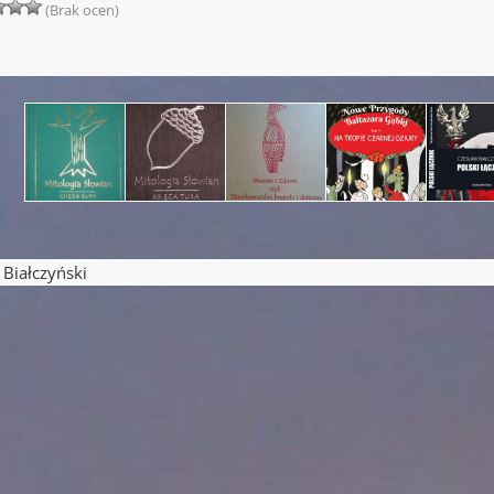
(Brak ocen)
iałczyński