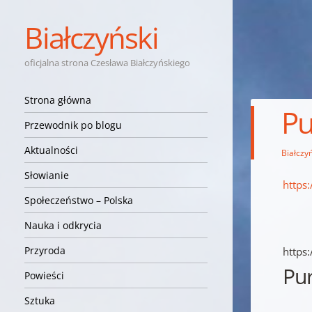
Białczyński
oficjalna strona Czesława Białczyńskiego
Nawigacja
Przejdź do treści
Strona główna
Pu
Przewodnik po blogu
Aktualności
Białczyń
Słowianie
https
Społeczeństwo – Polska
Nauka i odkrycia
Przyroda
https
Pur
Powieści
Sztuka