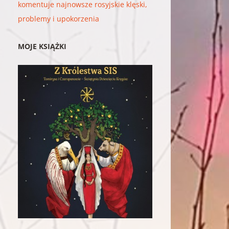
komentuje najnowsze rosyjskie klęski,
problemy i upokorzenia
MOJE KSIĄŻKI