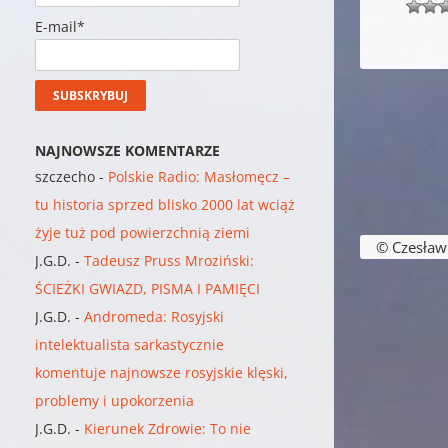
E-mail*
NAJNOWSZE KOMENTARZE
szczecho
-
Polskie Radio: Masłomęcz –
tu historia sprzed blisko 2000 lat wciąż
żyje tuż pod powierzchnią ziemi
© Czesław B
J.G.D.
-
Tadeusz Pruss Mroziński:
ŚCIEŻKI GWIAZD, PISMA I PAMIĘCI
J.G.D.
-
Andromeda: Rosyjski
intelektualista sarkastycznie
komentuje najnowsze rosyjskie klęski,
problemy i upokorzenia
J.G.D.
-
Kierunek Zdrowie: To nie