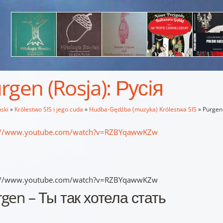
rgen (Rosja): Русiя
ski
»
Królestwo SIS i jego cuda
»
Hudba-Gędźba (muzyka) Królestwa SIS
»
Purgen 
://www.youtube.com/watch?v=RZBYqawwKZw
://www.youtube.com/watch?v=RZBYqawwKZw
gen – Ты так хотела стать