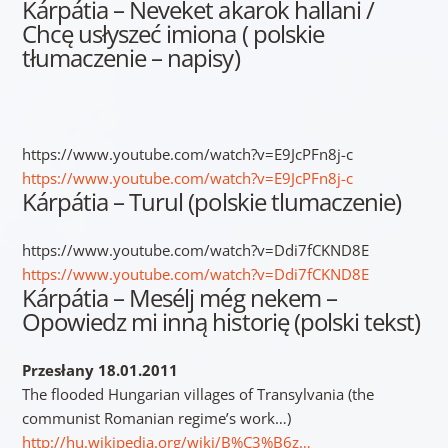
Kárpátia – Neveket akarok hallani /
Chcę usłyszeć imiona ( polskie
tłumaczenie – napisy)
https://www.youtube.com/watch?v=E9JcPFn8j-c
https://www.youtube.com/watch?v=E9JcPFn8j-c
Kárpátia – Turul (polskie tlumaczenie)
https://www.youtube.com/watch?v=Ddi7fCKND8E
https://www.youtube.com/watch?v=Ddi7fCKND8E
Kárpátia – Mesélj még nekem –
Opowiedz mi inną historię (polski tekst)
Przesłany 18.01.2011
The flooded Hungarian villages of Transylvania (the
communist Romanian regime’s work…)
http://hu.wikipedia.org/wiki/B%C3%B6z…