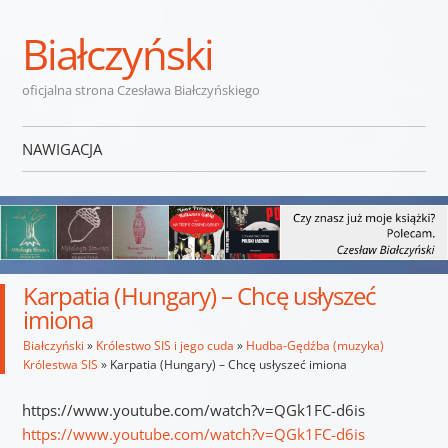
Białczyński
oficjalna strona Czesława Białczyńskiego
NAWIGACJA
Przejdź do treści
Karpatia (Hungary) – Chcę usłyszeć
imiona
Białczyński
»
Królestwo SIS i jego cuda
»
Hudba-Gędźba (muzyka)
Królestwa SIS
»
Karpatia (Hungary) – Chcę usłyszeć imiona
https://www.youtube.com/watch?v=QGk1FC-d6is
https://www.youtube.com/watch?v=QGk1FC-d6is