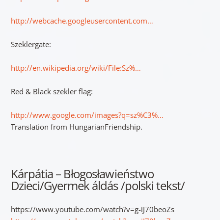
http://webcache.googleusercontent.com…
Szeklergate:
http://en.wikipedia.org/wiki/File:Sz%…
Red & Black szekler flag:
http://www.google.com/images?q=sz%C3%…
Translation from HungarianFriendship.
Kárpátia – Błogosławieństwo
Dzieci/Gyermek áldás /polski tekst/
https://www.youtube.com/watch?v=g-iJ70beoZs