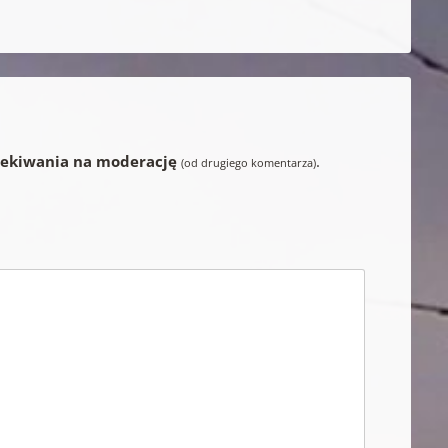
zekiwania na moderację
.
(od drugiego komentarza)