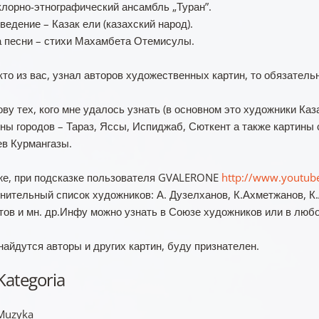
лорно-этнографический ансамбль „Туран”.
ведение – Казак ели (казахский народ).
 песни – стихи Махамбета Отемисулы.
кто из вас, узнал авторов художественных картин, то обязатель
ову тех, кого мне удалось узнать (в основном это художники Ка
ины городов – Тараз, Яссы, Испиджаб, Сюткент а также картины 
в Курмангазы.
же, при подсказке пользователя GVALERONE
http://www.youtu
нительный список художников: А. Дузелханов, К.Ахметжанов, К.
тов и мн. др.Инфу можно узнать в Союзе художников или в любо
найдутся авторы и других картин, буду признателен.
Kategoria
Muzyka