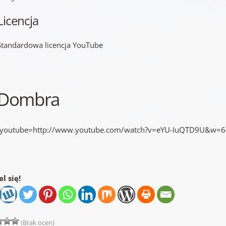
Licencja
Standardowa licencja YouTube
Dombra
[youtube=http://www.youtube.com/watch?v=eYU-IuQTD9U&w=
l się!
(Brak ocen)