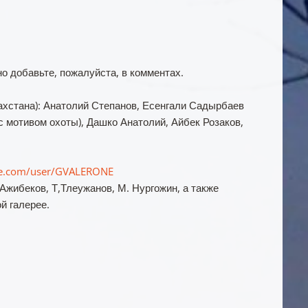
но добавьте, пожалуйста, в комментах.
захстана): Анатолий Степанов, Есенгали Садырбаев
с мотивом охоты), Дашко Анатолий, Айбек Розаков,
be.com/user/GVALERONE
Ажибеков, Т,Тлеужанов, М. Нургожин, а также
й галерее.