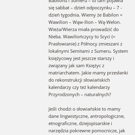
Babilonu i Sumeru – to tam pojawia
się sabbat – dzień odpoczynku – 7 -
dzień tygodnia. Wiemy że Babilon =
Wawilion – Wąw-Ilion – Wą-Welon.
Wieża/Wierza miała prowadzić do
Nieba. Wawiliończycy to Scyci (=
Prasłowianie) z Północy zmieszani z
lokalnymi Semitami z Sumeru. System
księżycowy jest jeszcze starszy i
związany jak sam Księżyc z
matriarchatem. Jakie mamy przesłanki
do rekonstrukcji słowiańskich
kalendarzy czy też kalendarzy
Przyrodzonych – naturalnych?
Jeśli chodzi o słowiańskie to mamy
dane lingwistyczne, antropologiczne,
etnograficzne, dziejopisarskie i
narzędzia pokrewne pomocnicze, jak