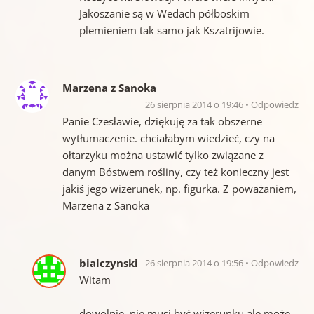
Jakoszanie są w Wedach półboskim
plemieniem tak samo jak Kszatrijowie.
Marzena z Sanoka
26 sierpnia 2014 o 19:46
Odpowiedz
Panie Czesławie, dziękuję za tak obszerne
wytłumaczenie. chciałabym wiedzieć, czy na
ołtarzyku można ustawić tylko związane z
danym Bóstwem rośliny, czy też konieczny jest
jakiś jego wizerunek, np. figurka. Z poważaniem,
Marzena z Sanoka
bialczynski
26 sierpnia 2014 o 19:56
Odpowiedz
Witam
dowolnie, nie musi być wizerunku ale może.