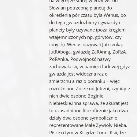
najwięcej ze starej wiedzy wśród
Słowian potrzebną planetą do
określenia pór czasu była Wenus, bo
do tego gwiazdozbiory i gwiazdy i
planety były używane (poza kręgiem
wtajemniczonych np. górytów, czy
innych). Wenus nazywali Jutrzenką,
JutRAboga, gwiazdą ZaRAnną, ZoRzA,
PoRAnka. Podwójność nazwy
zachowała się w pamięci ludowej gdyż
gwiazda jest widoczna raz o
zmierzchu a raz o poranku – więc
rozróżniano Zorzę od Jutrzni, czyniąc z
nich dwie osobne Boginie
Niebieskie.Inna sprawa, że akurat jest
to uzasadnione filozoficznie jako dwa
działy dwa osobne symbolicznie
reprezentowane Małe Żywioły Nieba.
Piszę o tym w Księdze Tura i Księdze