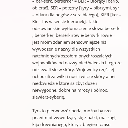
– ber-serk, berserker = BER – Biorący [berło,
obierać], SER – potężny [syry – olbrzymi, syr
– ofiara dla bogów z sera białego], KIER [ker –
Kir – los w sensie kierunek]. Takie
odsłowiańskie wytłumaczenie słowa berserkr
, berserker, berserkirowie/bersyrkirowie –
jest moim zdaniem sensowniejsze niż
wywodzenie nazwy dla wszystkich
natchnionych/oszołomionych/oszalałych
wojowników od nazwy niedźwiedzia i tego że
odziewali sie w skóry. Wojownicy częściej
uchodzili za wilki i nosili wilcze skóry a nei
niedźwiedzie które są zbyt duże i
niewygodne, dobre na mrozy i północ,
siewierz-syberię.
Tyrs to pierwowzór berła, można by rzec
przedmiot wywodzący się z pałki, maczugi,
kija drewnianego, który z biegiem czasu