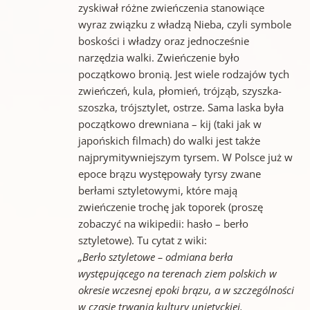
zyskiwał różne zwieńczenia stanowiące
wyraz związku z władzą Nieba, czyli symbole
boskości i władzy oraz jednocześnie
narzędzia walki. Zwieńczenie było
początkowo bronią. Jest wiele rodzajów tych
zwieńczeń, kula, płomień, trójząb, szyszka-
szoszka, trójsztylet, ostrze. Sama laska była
początkowo drewniana – kij (taki jak w
japońskich filmach) do walki jest także
najprymitywniejszym tyrsem. W Polsce już w
epoce brązu występowały tyrsy zwane
berłami sztyletowymi, które mają
zwieńczenie trochę jak toporek (proszę
zobaczyć na wikipedii: hasło – berło
sztyletowe). Tu cytat z wiki:
„Berło sztyletowe – odmiana berła
występującego na terenach ziem polskich w
okresie wczesnej epoki brązu, a w szczególności
w czasie trwania kultury unietyckiej.