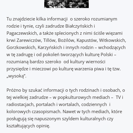
Tu znajdziecie kilka informacji o szeroko rozumianym
rodzie i tynie, czyli zadrudze Białczyńskich i
Pagaczewskich, a także splecionych z nimi ściśle więzami
krwi Zarewiczów, Tillów, Bożilów, Kapustów, Witkowskich,
Gorzkowskich, Karzyńskich i innych rodzin – wchodzących
w tę zadrugę i od pokoleń tworzących kulturę Polski –
rozumianą bardzo szeroko od kultury wierności
przysiędze i mieczowi po kulturę warzenia piwa i tę tzw.
„wysoką”.
Próżno by szukać informacji o tych rodzinach i osobach, o
tej wielkiej zadrudze – w popkulturowych mediach – TV i
radiostacjach, portalach i wortalach, codziennych i
kolorowych czasopismach. Nawet w tych mediach, które
posługują się napuszonym szyldem kulturalnych czy
kształtujących opinię.