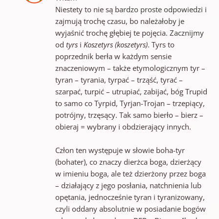
Niestety to nie są bardzo proste odpowiedzi i
zajmują trochę czasu, bo należałoby je
wyjaśnić trochę głębiej te pojęcia. Zacznijmy
od
tyrs
i
Koszetyrs (koszetyrs)
. Tyrs to
poprzednik berła w każdym sensie
znaczeniowym – także etymologicznym tyr –
tyran – tyrania, tyrpać – trząść, tyrać –
szarpać, turpić – utrupiać, zabijać, bóg Trupid
to samo co Tyrpid, Tyrjan-Trojan – trzepiący,
potrójny, trzęsący. Tak samo bierło – bierz –
obieraj = wybrany i obdzierający innych.
Człon ten występuje w słowie boha-tyr
(bohater), co znaczy dierżca boga, dzierżący
w imieniu boga, ale też dzierżony przez boga
– działający z jego posłania, natchnienia lub
opętania, jednocześnie tyran i tyranizowany,
czyli oddany absolutnie w posiadanie bogów