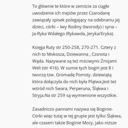
To głównie te które w zemście za ciągłe
uwodzenie ich mężów przez Czarodanę
zawiązały spisek polegający na odebraniu jej
dzieci, córki – Iwy Rodiny (Iworody) i syna –
Ja-Ryka Wdałego (Rykawda, Jeryka/Eryka).
Księga Ruty str 250-258, 270-271. Cztery z
nich to Mokosza, Dziewanna , Czsnota i
Wąda. Nazywane są też mściwymi Żmijami
Weli (str 416). W sumie tych bogiń jest 8 i
tworzą tzw. Gromadę Pomsty. dziewiątą
która dołączyła do nich była Plątwa.Jest też
wśród nich Swara, Perperuna, Śląkwa i
Stryja.Na str 259 są wymienione wszystkie.
Zasadniczo pannami nazywa się Boginie-
Córki więc tutaj w tej grupie jest tylko Śląkwa,
ale czasem także Boginie Mocy, jako niższe