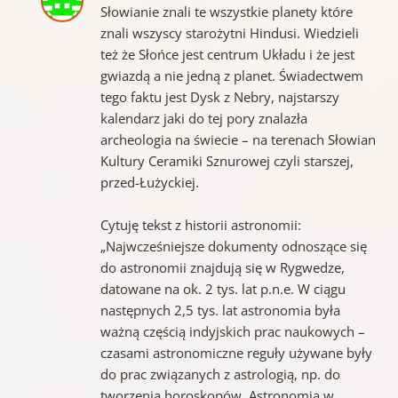
Słowianie znali te wszystkie planety które
znali wszyscy starożytni Hindusi. Wiedzieli
też że Słońce jest centrum Układu i że jest
gwiazdą a nie jedną z planet. Świadectwem
tego faktu jest Dysk z Nebry, najstarszy
kalendarz jaki do tej pory znalazła
archeologia na świecie – na terenach Słowian
Kultury Ceramiki Sznurowej czyli starszej,
przed-Łużyckiej.
Cytuję tekst z historii astronomii:
„Najwcześniejsze dokumenty odnoszące się
do astronomii znajdują się w Rygwedze,
datowane na ok. 2 tys. lat p.n.e. W ciągu
następnych 2,5 tys. lat astronomia była
ważną częścią indyjskich prac naukowych –
czasami astronomiczne reguły używane były
do prac związanych z astrologią, np. do
tworzenia horoskopów. Astronomia w