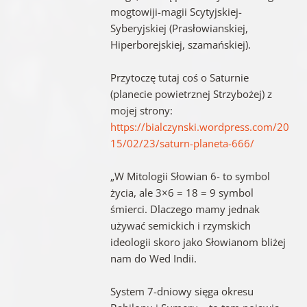
mogtowiji-magii Scytyjskiej-
Syberyjskiej (Prasłowianskiej,
Hiperborejskiej, szamańskiej).
Przytoczę tutaj coś o Saturnie
(planecie powietrznej Strzybożej) z
mojej strony:
https://bialczynski.wordpress.com/20
15/02/23/saturn-planeta-666/
„W Mitologii Słowian 6- to symbol
życia, ale 3×6 = 18 = 9 symbol
śmierci. Dlaczego mamy jednak
używać semickich i rzymskich
ideologii skoro jako Słowianom bliżej
nam do Wed Indii.
System 7-dniowy sięga okresu