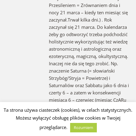
Przesileniem = Zrównaniem dnia i
nocy 21 marca – kiedy ten miesiąc się
zaczynał.Trwał kilka dni.) . Rok
zaczynał się 21 marca. Do kalendarza
żeby go odtworzyć trzeba podchodzić
holistycznie wykorzystując też wiedzę
astronomiczną i astrologiczną oraz
ezoteryczną, magiczną, okultystyczną.
Inaczej nie da się tego zrobić. Np.
znaczenie Saturna (= słowiański
Strzybóg/Stryja = Powietrze) i
Saturnaliów oraz Sabbatu jako 6 dnia i
czerty 6 – a zatem w konsekwencji
miesiąca 6 – czerwiec (miesiąc CzARu
RA i K-RAszu-Kresu) i znaku RA – Raka,
Ta strona używa ciasteczek (cookies), w celach statystycznych.
w systemie kalendarzowym wynika z
Możesz wyłączyć obsługę plików cookies w Twojej
wszechstronnego oparcia we
przeglądarce.
Rozumiem
wszystkich dziedzinach, także w