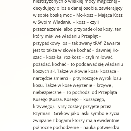
niestrzyżonych o wielkiej mocy magicznej –
decydujący o losie danej osobie, zawierający
w sobie boską moc – Mo-kosz – Mająca Kosz
w Swoim Władaniu – kosz – czyli
przeznaczenie, albo przypadek-los kosy, ten
który miał we władaniu Przepląt –
przypadkowy los – tak zwany tRAf. Zawarte
jest to także w słowie kochać – dawniej Ko-
szać – kosz-ka, roz-kosz – czyli miłować,
pożądać, kochać – to poddawać się władaniu
koszych sił. Także w słowie kosa- kosząca –
narzędzie śmierci – przynoszące wyrok losu-
kosu. Także w kose wejrzenie – krzywe ,
niebezpieczne – To pochodzi od Przepląta
Kusego (Kusza, Kosego – kuszącego,
krzywego). Tyrsy zostały przyjete przez
Rzymian i Greków jako laski symbole-życia
związane z bogami którzy maja ewidentnie
północne pochodzenie – nauka potwierdza