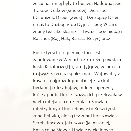
że co najmniej były to bóstwa Naddunajskie
Traków-Draków (Smoków): Dionizos
(Dzionizos, Dzeus [Zeus] – Dziełający Dzień –
u nas to Dażbóg i/lub Dyjniz – bóg Wichru,
znany też jako skański – Tiwaz – bóg nieba) i
Bacchus (Bag-Hak, Bahacz-Bożyc) oraz.
Kosze-tyrsi to to plemię które jest
zanotowane w Wedach i z którego powstała
kasta Kszatriów (k[o]sza-t[y]rjów) w Indiach
(najwyższa grupa społeczna) – Wojownicy z
kosami, najprawdopodobniej z takimi
berłami jak te z Kujaw, Indoeuropeczycy
którzy podbili Indie. Nazwa ich przetrwała w
wielu miejscach na ziemiach Słowian –
między innymi Koszebowie to Koszetyrsi
znad Bałtyku, ale są też znani Kosezowie z
Serbii, Kosowo, Jakuszyce (Jakoszanie),
Koszyce na Słowacji i wiele wiele innych.