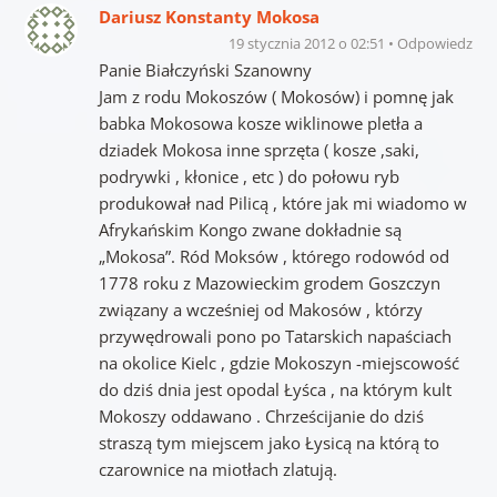
Dariusz Konstanty Mokosa
19 stycznia 2012 o 02:51
Odpowiedz
Panie Białczyński Szanowny
Jam z rodu Mokoszów ( Mokosów) i pomnę jak
babka Mokosowa kosze wiklinowe pletła a
dziadek Mokosa inne sprzęta ( kosze ,saki,
podrywki , kłonice , etc ) do połowu ryb
produkował nad Pilicą , które jak mi wiadomo w
Afrykańskim Kongo zwane dokładnie są
„Mokosa”. Ród Moksów , którego rodowód od
1778 roku z Mazowieckim grodem Goszczyn
związany a wcześniej od Makosów , którzy
przywędrowali pono po Tatarskich napaściach
na okolice Kielc , gdzie Mokoszyn -miejscowość
do dziś dnia jest opodal Łyśca , na którym kult
Mokoszy oddawano . Chrześcijanie do dziś
straszą tym miejscem jako Łysicą na którą to
czarownice na miotłach zlatują.