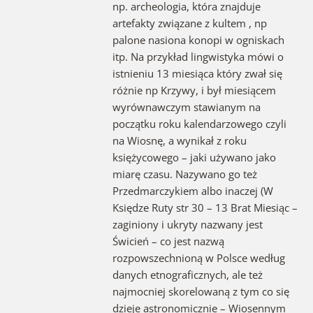
np. archeologia, która znajduje
artefakty związane z kultem , np
palone nasiona konopi w ogniskach
itp. Na przykład lingwistyka mówi o
istnieniu 13 miesiąca który zwał się
różnie np Krzywy, i był miesiącem
wyrównawczym stawianym na
początku roku kalendarzowego czyli
na Wiosnę, a wynikał z roku
księżycowego – jaki używano jako
miarę czasu. Nazywano go też
Przedmarczykiem albo inaczej (W
Księdze Ruty str 30 – 13 Brat Miesiąc –
zaginiony i ukryty nazwany jest
Świcień – co jest nazwą
rozpowszechnioną w Polsce według
danych etnograficznych, ale też
najmocniej skorelowaną z tym co się
dzieje astronomicznie – Wiosennym