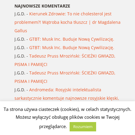
NAJNOWSZE KOMENTARZE
J.G.D.
-
Kierunek Zdrowie: To nie cholesterol jest
problemem?! Wątroba kocha tłuszcz | dr Magdalena
Gallus
J.G.D.
-
GTBT: Musk Inc. Buduje Nową Cywilizację.
J.G.D.
-
GTBT: Musk Inc. Buduje Nową Cywilizację.
J.G.D.
-
Tadeusz Pruss Mroziński: ŚCIEŻKI GWIAZD,
PISMA I PAMIĘCI
J.G.D.
-
Tadeusz Pruss Mroziński: ŚCIEŻKI GWIAZD,
PISMA I PAMIĘCI
J.G.D.
-
Andromeda: Rosyjski intelektualista
sarkastycznie komentuje najnowsze rosyjskie klęski,
problemy i upokorzenia
Ta strona używa ciasteczek (cookies), w celach statystycznych.
J.G.D.
-
Andromeda: Rosyjski intelektualista
Możesz wyłączyć obsługę plików cookies w Twojej
sarkastycznie komentuje najnowsze rosyjskie klęski,
przeglądarce.
Rozumiem
problemy i upokorzenia