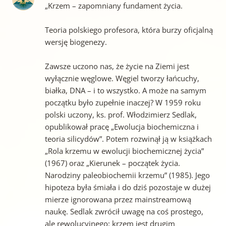
„Krzem – zapomniany fundament życia.
Teoria polskiego profesora, która burzy oficjalną
wersję biogenezy.
Zawsze uczono nas, że życie na Ziemi jest
wyłącznie węglowe. Węgiel tworzy łańcuchy,
białka, DNA – i to wszystko. A może na samym
początku było zupełnie inaczej? W 1959 roku
polski uczony, ks. prof. Włodzimierz Sedlak,
opublikował pracę „Ewolucja biochemiczna i
teoria silicydów”. Potem rozwinął ją w książkach
„Rola krzemu w ewolucji biochemicznej życia”
(1967) oraz „Kierunek – początek życia.
Narodziny paleobiochemii krzemu” (1985). Jego
hipoteza była śmiała i do dziś pozostaje w dużej
mierze ignorowana przez mainstreamową
naukę. Sedlak zwrócił uwagę na coś prostego,
ale rewolucyjnego: krzem jest drugim