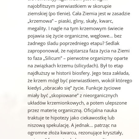
najobfitszym pierwiastkiem w skorupie
ziemskiej (po tlenie). Cała Ziemia jest w zasadzie
„krzemowa” – piaski, gliny, skały, kwarc,
megality. I nagle na tym krzemowym świecie
pojawia się życie organiczne, węglowe… bez
żadnego śladu poprzedniego etapu? Sedlak
zaproponował, że najstarsza faza życia na Ziemi
to faza „Silicum” – pierwotne organizmy oparte
na związkach krzemu (silicydach). Był to etap
najdłuższy w historii biosfery. Jego teza zakłada,
że krzem mógł być pierwiastkiem, wokół którego
kiedyś „obracało się” życie. Funkcje życiowe
miały być „skopiowane” z nieorganicznych
układów krzemionkowych, a potem ulepszone
przez materię organiczną. Oficjalna nauka
traktuje te hipotezy jako ciekawostkę lub
niszową spekulację. A jednak… patrząc na
ogromne złoża kwarcu, rezonujące kryształy,