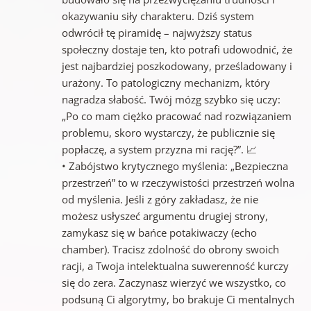
okazywaniu siły charakteru. Dziś system
odwrócił tę piramidę – najwyższy status
społeczny dostaje ten, kto potrafi udowodnić, że
jest najbardziej poszkodowany, prześladowany i
urażony. To patologiczny mechanizm, który
nagradza słabość. Twój mózg szybko się uczy:
„Po co mam ciężko pracować nad rozwiązaniem
problemu, skoro wystarczy, że publicznie się
popłaczę, a system przyzna mi rację?”. 📈
• Zabójstwo krytycznego myślenia: „Bezpieczna
przestrzeń” to w rzeczywistości przestrzeń wolna
od myślenia. Jeśli z góry zakładasz, że nie
możesz usłyszeć argumentu drugiej strony,
zamykasz się w bańce potakiwaczy (echo
chamber). Tracisz zdolność do obrony swoich
racji, a Twoja intelektualna suwerenność kurczy
się do zera. Zaczynasz wierzyć we wszystko, co
podsuną Ci algorytmy, bo brakuje Ci mentalnych