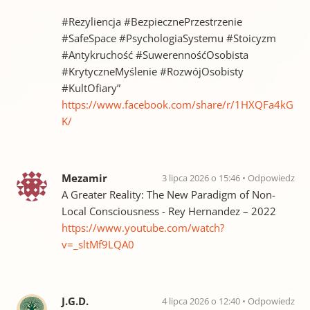
#Rezyliencja #BezpiecznePrzestrzenie
#SafeSpace #PsychologiaSystemu #Stoicyzm
#Antykruchość #SuwerennośćOsobista
#KrytyczneMyślenie #RozwójOsobisty
#KultOfiary”
https://www.facebook.com/share/r/1HXQFa4kG
K/
Mezamir
3 lipca 2026 o 15:46
Odpowiedz
A Greater Reality: The New Paradigm of Non-
Local Consciousness ​- Rey Hernandez – 2022
https://www.youtube.com/watch?
v=_sltMf9LQA0
J.G.D.
4 lipca 2026 o 12:40
Odpowiedz