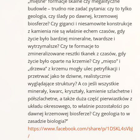
„mięsne” formacje skalne czy megalityczne
budowle – trudno nie zadać pytania: czy to tylko
geologia, czy ślady po dawnej, krzemowej
biosferze? Czy giganci i niesamowite konstrukcje
z kamienia nie są właśnie echem czasów, gdy
życie było bardziej mineralne, twardsze i
wytrzymalsze? Czy te formacje to
zmineralizowane resztki tkanek z czasów, gdy
życie było oparte na krzemie? Czy „mięso” i
„drzewa” z krzemu mogły ulec petryfikacji i
przetrwać jako te dziwne, realistycznie
wyglądające struktury? A co jeśli wszystkie
minerały, kwarc, kryształy, kamienie szlachetne i
półszlachetne, a także duża część pierwiastków z
układu okresowego, to właśnie pozostałości po
dawnej krzemowej biosferze? Czy geologia to w
zasadzie biologia?”
https://www.facebook.com/share/p/1DSKL4sVbJ
/