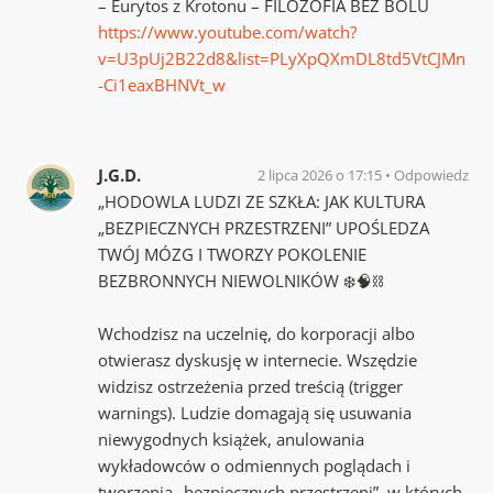
– Eurytos z Krotonu – FILOZOFIA BEZ BÓLU
https://www.youtube.com/watch?
v=U3pUj2B22d8&list=PLyXpQXmDL8td5VtCJMn
-Ci1eaxBHNVt_w
J.G.D.
2 lipca 2026 o 17:15
Odpowiedz
„HODOWLA LUDZI ZE SZKŁA: JAK KULTURA
„BEZPIECZNYCH PRZESTRZENI” UPOŚLEDZA
TWÓJ MÓZG I TWORZY POKOLENIE
BEZBRONNYCH NIEWOLNIKÓW ❄️🧠⛓️
Wchodzisz na uczelnię, do korporacji albo
otwierasz dyskusję w internecie. Wszędzie
widzisz ostrzeżenia przed treścią (trigger
warnings). Ludzie domagają się usuwania
niewygodnych książek, anulowania
wykładowców o odmiennych poglądach i
tworzenia „bezpiecznych przestrzeni”, w których