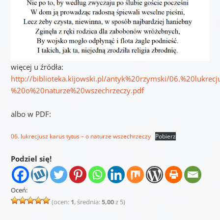
więcej u źródła:
http://biblioteka.kijowski.pl/antyk%20rzymski/06.%20lukre
%20o%20naturze%20wszechrzeczy.pdf
albo w PDF:
06. lukrecjusz karus tytus – o naturze wszechrzeczy
Pobierz
Podziel się!
Oceń:
(ocen:
1
, średnia:
5,00
z 5)