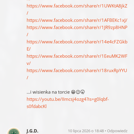
https://www.facebook.com/share/r/1UWKtA8jkZ
/
https://www.facebook.com/share/r/1AFBEKc1xJ/
https://www.facebook.com/share/r/1JR9zp8HNP
/
https://www.facebook.com/share/r/14e4cFZGkb
E/
https://www.facebook.com/share/r/1EeuMK2WF
v/
https://www.facebook.com/share/r/18ruxRpYYU
/
…i wisienka na torcie 😁😉🤫
https://youtu.be/IImcsj4ozg4?is=g0lqbf-
s0fdabcKl
J.G.D.
10 lipca 2026 o 18:48
Odpowiedz