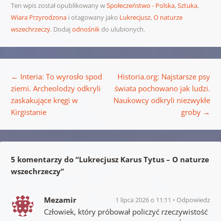
Ten wpis został opublikowany w
Społeczeństwo - Polska
,
Sztuka
,
Wiara Przyrodzona
i otagowany jako
Lukrecjusz
,
O naturze
wszechrzeczy
. Dodaj
odnośnik
do ulubionych.
Nawigacja wpisu
←
Interia: To wyrosło spod
Historia.org: Najstarsze psy
ziemi. Archeolodzy odkryli
świata pochowano jak ludzi.
zaskakujące kręgi w
Naukowcy odkryli niezwykłe
Kirgistanie
groby
→
5 komentarzy do “
Lukrecjusz Karus Tytus – O naturze
wszechrzeczy
”
Mezamir
1 lipca 2026 o 11:11
Odpowiedz
Człowiek, który próbował policzyć rzeczywistość