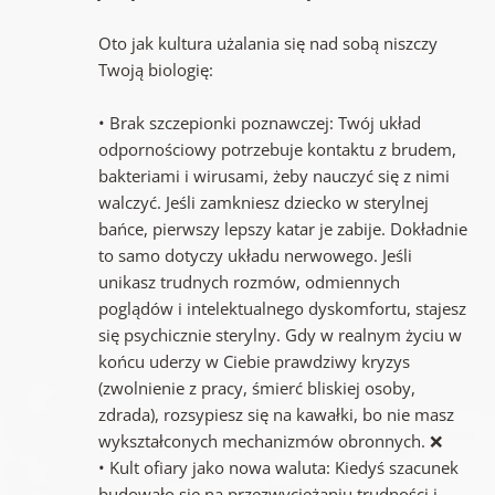
Oto jak kultura użalania się nad sobą niszczy
Twoją biologię:
• Brak szczepionki poznawczej: Twój układ
odpornościowy potrzebuje kontaktu z brudem,
bakteriami i wirusami, żeby nauczyć się z nimi
walczyć. Jeśli zamkniesz dziecko w sterylnej
bańce, pierwszy lepszy katar je zabije. Dokładnie
to samo dotyczy układu nerwowego. Jeśli
unikasz trudnych rozmów, odmiennych
poglądów i intelektualnego dyskomfortu, stajesz
się psychicznie sterylny. Gdy w realnym życiu w
końcu uderzy w Ciebie prawdziwy kryzys
(zwolnienie z pracy, śmierć bliskiej osoby,
zdrada), rozsypiesz się na kawałki, bo nie masz
wykształconych mechanizmów obronnych. ❌
• Kult ofiary jako nowa waluta: Kiedyś szacunek
budowało się na przezwyciężaniu trudności i