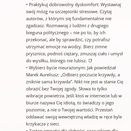
• Praktykuj dobrowolny dyskomfort: Wystawiaj
swój mózg na szczepionki stresowe. Czytaj
autorów, z którymi się fundamentalnie nie
zgadzasz. Rozmawiaj z ludźmi z drugiego
bieguna politycznego – nie po to, by ich
przekonać, ale by sprawdzić, czy potrafisz
utrzymać emocje na wodzy. Bierz zimne
prysznice, podnoś ciężary, zmuszaj ciało i umysł
do wysiłku, którego nie lubisz. 📑
• Wybierz bycie nieurażonym: Jak powiedział
Marek Aureliusz: „Odbierz poczucie krzywdy, a
zniknie sama krzywda”. Nikt nie jest w stanie Cię
obrazić bez Twojej zgody. Słowa to tylko
wibracje powietrza. Jeśli ktoś w internecie lub w
biurze nazywa Cię idiotą, to świadczy o jego
poziomie, a nie o Twojej wartości. Przestań
oddawać swoją wewnętrzną władzę w ręce byle
krzykacza z sieci.
• Zastąp empatię dla słabości, szacunkiem dla