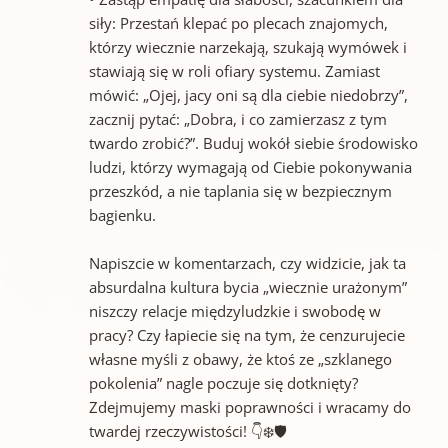
siły: Przestań klepać po plecach znajomych,
którzy wiecznie narzekają, szukają wymówek i
stawiają się w roli ofiary systemu. Zamiast
mówić: „Ojej, jacy oni są dla ciebie niedobrzy”,
zacznij pytać: „Dobra, i co zamierzasz z tym
twardo zrobić?”. Buduj wokół siebie środowisko
ludzi, którzy wymagają od Ciebie pokonywania
przeszkód, a nie taplania się w bezpiecznym
bagienku.
Napiszcie w komentarzach, czy widzicie, jak ta
absurdalna kultura bycia „wiecznie urażonym”
niszczy relacje międzyludzkie i swobodę w
pracy? Czy łapiecie się na tym, że cenzurujecie
własne myśli z obawy, że ktoś ze „szklanego
pokolenia” nagle poczuje się dotknięty?
Zdejmujemy maski poprawności i wracamy do
twardej rzeczywistości! 👇❄️🛡️