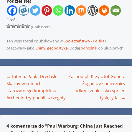
Podziel się!
Oceń:
(Brak ocen)
Ten wpis został opublikowany w
Społeczeństwo - Polska
i
otagowany jako
Chiny
,
geopolityka
. Dodaj
odnośnik
do ulubionych.
Nawigacja wpisu
←
Interia: Paula Drechsler –
Zachod.pl: Krzysztof Gonera
Skarby w ruinach
– Żagańscy społecznicy
starożytnego kompleksu.
odkryli znalezisko sprzed
Archeolodzy podali szczegóły
tysięcy lat
→
4 komentarze do “
Paul Warburg: China Just Reached