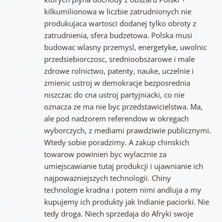
kilkumilionowa w liczbie zatrudnionych nie
produkujaca wartosci dodanej tylko obroty z
zatrudnienia, sfera budzetowa. Polska musi
budowac wlasny przemysl, energetyke, uwolnic
przedsiebiorczosc, srednioobszarowe i male
zdrowe rolnictwo, patenty, nauke, uczelnie i
zmienic ustroj w demokracje bezposrednia
niszczac do cna ustroj partyjniacki, co nie
oznacza ze ma nie byc przedstawicielstwa. Ma,
ale pod nadzorem referendow w okregach
wyborczych, z mediami prawdziwie publicznymi.
Wtedy sobie poradzimy. A zakup chinskich
towarow powinien byc wylacznie za
umiejscawianie tutaj produkcji i ujawnianie ich
najpowazniejszych technologii. Chiny
technologie kradna i potem nimi andluja a my
kupujemy ich produkty jak Indianie paciorki. Nie
tedy droga. Niech sprzedaja do Afryki swoje