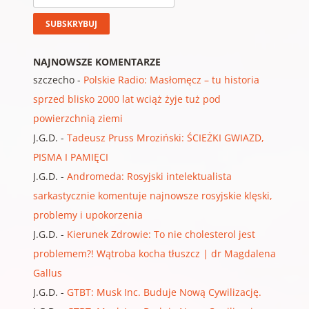
NAJNOWSZE KOMENTARZE
szczecho
-
Polskie Radio: Masłomęcz – tu historia
sprzed blisko 2000 lat wciąż żyje tuż pod
powierzchnią ziemi
J.G.D.
-
Tadeusz Pruss Mroziński: ŚCIEŻKI GWIAZD,
PISMA I PAMIĘCI
J.G.D.
-
Andromeda: Rosyjski intelektualista
sarkastycznie komentuje najnowsze rosyjskie klęski,
problemy i upokorzenia
J.G.D.
-
Kierunek Zdrowie: To nie cholesterol jest
problemem?! Wątroba kocha tłuszcz | dr Magdalena
Gallus
J.G.D.
-
GTBT: Musk Inc. Buduje Nową Cywilizację.