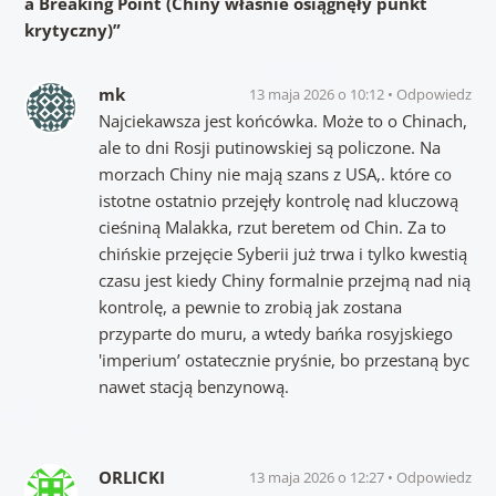
a Breaking Point (Chiny właśnie osiągnęły punkt
krytyczny)
”
mk
13 maja 2026 o 10:12
Odpowiedz
Najciekawsza jest końcówka. Może to o Chinach,
ale to dni Rosji putinowskiej są policzone. Na
morzach Chiny nie mają szans z USA,. które co
istotne ostatnio przejęły kontrolę nad kluczową
cieśniną Malakka, rzut beretem od Chin. Za to
chińskie przejęcie Syberii już trwa i tylko kwestią
czasu jest kiedy Chiny formalnie przejmą nad nią
kontrolę, a pewnie to zrobią jak zostana
przyparte do muru, a wtedy bańka rosyjskiego
'imperium’ ostatecznie pryśnie, bo przestaną byc
nawet stacją benzynową.
ORLICKI
13 maja 2026 o 12:27
Odpowiedz