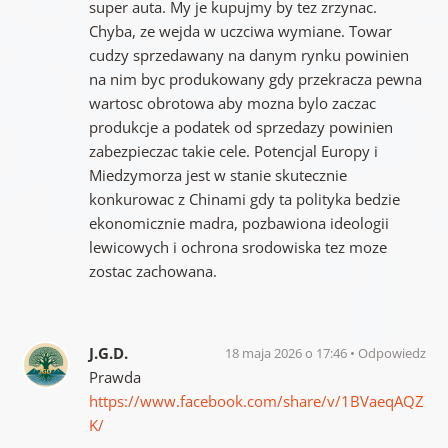
super auta. My je kupujmy by tez zrzynac.
Chyba, ze wejda w uczciwa wymiane. Towar
cudzy sprzedawany na danym rynku powinien
na nim byc produkowany gdy przekracza pewna
wartosc obrotowa aby mozna bylo zaczac
produkcje a podatek od sprzedazy powinien
zabezpieczac takie cele. Potencjal Europy i
Miedzymorza jest w stanie skutecznie
konkurowac z Chinami gdy ta polityka bedzie
ekonomicznie madra, pozbawiona ideologii
lewicowych i ochrona srodowiska tez moze
zostac zachowana.
J.G.D.
18 maja 2026 o 17:46
Odpowiedz
Prawda
https://www.facebook.com/share/v/1BVaeqAQZ
K/