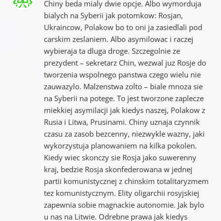
Chiny beda mialy dwie opcje. Albo wymorduja
bialych na Syberii jak potomkow: Rosjan,
Ukraincow, Polakow bo to oni ja zasiedlali pod
carskim zeslaniem. Albo asymilowac i raczej
wybieraja ta dluga droge. Szczegolnie ze
prezydent – sekretarz Chin, wezwal juz Rosje do
tworzenia wspolnego panstwa czego wielu nie
zauwazylo. Malzenstwa zolto – biale mnoza sie
na Syberii na potege. To jest tworzone zaplecze
miekkiej asymilacji jak kiedys naszej, Polakow z
Rusia i Litwa, Prusinami. Chiny uznaja czynnik
czasu za zasob bezcenny, niezwykle wazny, jaki
wykorzystuja planowaniem na kilka pokolen.
Kiedy wiec skonczy sie Rosja jako suwerenny
kraj, bedzie Rosja skonfederowana w jednej
partii komunistycznej z chinskim totalitaryzmem
tez komunistycznym. Elity oligarchii rosyjskiej
zapewnia sobie magnackie autonomie. Jak bylo
u nas na Litwie. Odrebne prawa jak kiedys