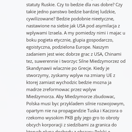
statuty Ruskie. Czy to bedzie dla nas dobre? Czy
takie jedno panstwo bedzie bardziej ludzkie,
cywilizowane? Bedzie podobnie nieetyczne,
nastawione na siebie jak USA pod asymilacja z
wplywami Izraela. A my pomiedzy nimi i majac u
boku pogieta etycznie, glupia gospodarczo,
egoistyczna, podzielona Europe. Naszym
zadaniem jest wiec dobrze grac z USA, Chinami
tez, suwerennie i tworzyc Silne Miedzymorzez od
Skandynawii wlacznie po Grecje. Kiedy je
stworzymy, zyskamy wplyw na zmiany UE z
ktorej zamiast wychodzic bedzie mozna ja
madrze zreformowac przez wplyw
Miedzymorza. Aby Miedzymorze zbudowac,
Polska musi byc przykladem silnie rozwojowym,
opartym nie na propagandzie Tuska i Kaczora o
rzekomo wysokim PKB gdy jego gro to obroty
obcych korporacji z siedzibami za granica do
ktorych plyna dochody z obszaru Polski +