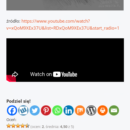
źródło:
https://www.youtube.com/watch?
v=xQoM9XEx37U&list=RDxQoM9XEx37U&start_radio=1
Podziel się!
Oceń:
(ocen:
2
, średnia:
4,50
z 5)