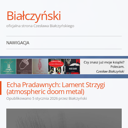
Białczyński
oficjalna strona Czesława Białczyńskiego
NAWIGACJA
Przejdź do treści
Echa Pradawnych: Lament Strzygi
(atmospheric doom metal)
Opublikowano
5 stycznia 2026
przez
Białczyński