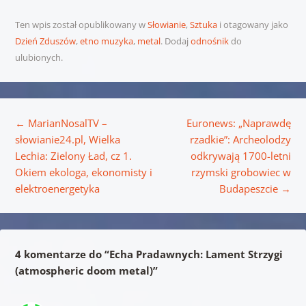
Ten wpis został opublikowany w
Słowianie
,
Sztuka
i otagowany jako
Dzień Zduszów
,
etno muzyka
,
metal
. Dodaj
odnośnik
do
ulubionych.
Nawigacja wpisu
←
MarianNosalTV –
Euronews: „Naprawdę
słowianie24.pl, Wielka
rzadkie”: Archeolodzy
Lechia: Zielony Ład, cz 1.
odkrywają 1700-letni
Okiem ekologa, ekonomisty i
rzymski grobowiec w
elektroenergetyka
Budapeszcie
→
4 komentarze do “
Echa Pradawnych: Lament Strzygi
(atmospheric doom metal)
”