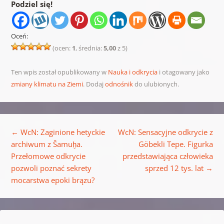
Podziel się!
Oceń:
(ocen:
1
, średnia:
5,00
z 5)
Ten wpis został opublikowany w
Nauka i odkrycia
i otagowany jako
zmiany klimatu na Ziemi
. Dodaj
odnośnik
do ulubionych.
Nawigacja wpisu
←
WcN: Zaginione hetyckie
WcN: Sensacyjne odkrycie z
archiwum z Šamuḫa.
Göbekli Tepe. Figurka
Przełomowe odkrycie
przedstawiająca człowieka
pozwoli poznać sekrety
sprzed 12 tys. lat
→
mocarstwa epoki brązu?