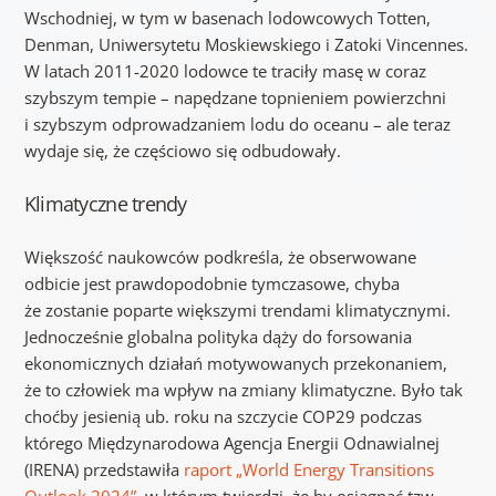
Wschodniej, w tym w basenach lodowcowych Totten,
Denman, Uniwersytetu Moskiewskiego i Zatoki Vincennes.
W latach 2011-2020 lodowce te traciły masę w coraz
szybszym tempie – napędzane topnieniem powierzchni
i szybszym odprowadzaniem lodu do oceanu – ale teraz
wydaje się, że częściowo się odbudowały.
Klimatyczne trendy
Większość naukowców podkreśla, że obserwowane
odbicie jest prawdopodobnie tymczasowe, chyba
że zostanie poparte większymi trendami klimatycznymi.
Jednocześnie globalna polityka dąży do forsowania
ekonomicznych działań motywowanych przekonaniem,
że to człowiek ma wpływ na zmiany klimatyczne. Było tak
choćby jesienią ub. roku na szczycie COP29 podczas
którego Międzynarodowa Agencja Energii Odnawialnej
(IRENA) przedstawiła
raport „World Energy Transitions
Outlook 2024”
, w którym twierdzi, że by osiągnąć tzw.