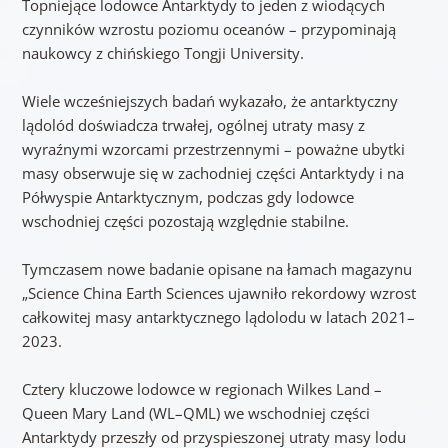
Topniejące lodowce Antarktydy to jeden z wiodących
czynników wzrostu poziomu oceanów – przypominają
naukowcy z chińskiego Tongji University.
Wiele wcześniejszych badań wykazało, że antarktyczny
lądolód doświadcza trwałej, ogólnej utraty masy z
wyraźnymi wzorcami przestrzennymi – poważne ubytki
masy obserwuje się w zachodniej części Antarktydy i na
Półwyspie Antarktycznym, podczas gdy lodowce
wschodniej części pozostają względnie stabilne.
Tymczasem nowe badanie opisane na łamach magazynu
„Science China Earth Sciences ujawniło rekordowy wzrost
całkowitej masy antarktycznego lądolodu w latach 2021–
2023.
Cztery kluczowe lodowce w regionach Wilkes Land –
Queen Mary Land (WL–QML) we wschodniej części
Antarktydy przeszły od przyspieszonej utraty masy lodu