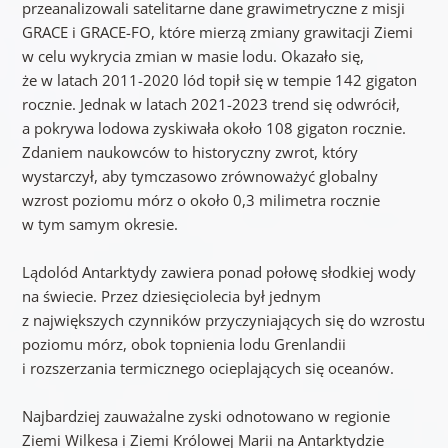
przeanalizowali satelitarne dane grawimetryczne z misji
GRACE i GRACE-FO, które mierzą zmiany grawitacji Ziemi
w celu wykrycia zmian w masie lodu. Okazało się,
że w latach 2011-2020 lód topił się w tempie 142 gigaton
rocznie. Jednak w latach 2021-2023 trend się odwrócił,
a pokrywa lodowa zyskiwała około 108 gigaton rocznie.
Zdaniem naukowców to historyczny zwrot, który
wystarczył, aby tymczasowo zrównoważyć globalny
wzrost poziomu mórz o około 0,3 milimetra rocznie
w tym samym okresie.
Lądolód Antarktydy zawiera ponad połowę słodkiej wody
na świecie. Przez dziesięciolecia był jednym
z największych czynników przyczyniających się do wzrostu
poziomu mórz, obok topnienia lodu Grenlandii
i rozszerzania termicznego ocieplających się oceanów.
Najbardziej zauważalne zyski odnotowano w regionie
Ziemi Wilkesa i Ziemi Królowej Marii na Antarktydzie