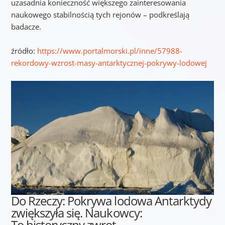
uzasadnia konieczność większego zainteresowania
naukowego stabilnością tych rejonów – podkreślają
badacze.
źródło:
https://www.portalmorski.pl/inne/57988-
rekordowy-wzrost-masy-antarktycznej-pokrywy-lodowej
Do Rzeczy: Pokrywa lodowa Antarktydy
zwiększyła się. Naukowcy:
To historyczny zwrot