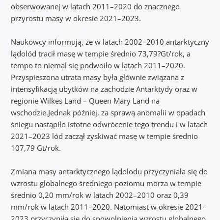
obserwowanej w latach 2011–2020 do znacznego
przyrostu masy w okresie 2021–2023.
Naukowcy informują, że w latach 2002–2010 antarktyczny
lądolód tracił masę w tempie średnio 73,79?Gt/rok, a
tempo to niemal się podwoiło w latach 2011–2020.
Przyspieszona utrata masy była głównie związana z
intensyfikacją ubytków na zachodzie Antarktydy oraz w
regionie Wilkes Land – Queen Mary Land na
wschodzie.Jednak później, za sprawą anomalii w opadach
śniegu nastąpiło istotne odwrócenie tego trendu i w latach
2021–2023 lód zaczął zyskiwać masę w tempie średnio
107,79 Gt/rok.
Zmiana masy antarktycznego lądolodu przyczyniała się do
wzrostu globalnego średniego poziomu morza w tempie
średnio 0,20 mm/rok w latach 2002–2010 oraz 0,39
mm/rok w latach 2011–2020. Natomiast w okresie 2021–
2023 przyczyniła się do spowolnienia wzrostu globalnego