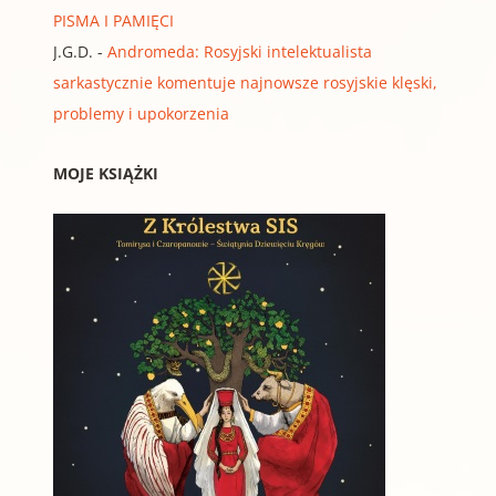
PISMA I PAMIĘCI
J.G.D.
-
Andromeda: Rosyjski intelektualista
sarkastycznie komentuje najnowsze rosyjskie klęski,
problemy i upokorzenia
MOJE KSIĄŻKI