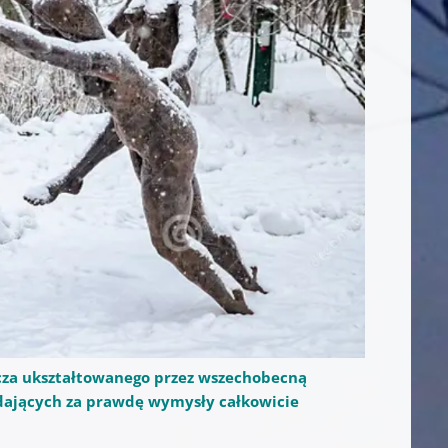
cza ukształtowanego przez wszechobecną
ających za prawdę wymysły całkowicie