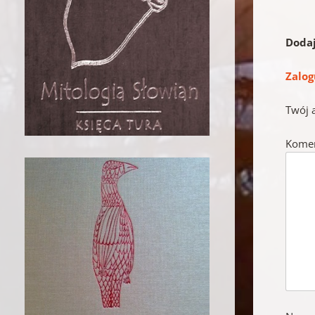
Doda
Zalog
Twój 
Kome