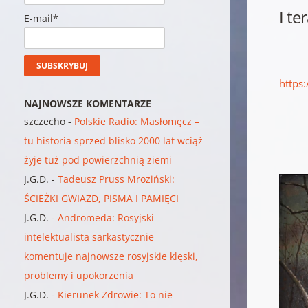
I te
E-mail*
https
NAJNOWSZE KOMENTARZE
szczecho
-
Polskie Radio: Masłomęcz –
tu historia sprzed blisko 2000 lat wciąż
żyje tuż pod powierzchnią ziemi
J.G.D.
-
Tadeusz Pruss Mroziński:
ŚCIEŻKI GWIAZD, PISMA I PAMIĘCI
J.G.D.
-
Andromeda: Rosyjski
intelektualista sarkastycznie
komentuje najnowsze rosyjskie klęski,
problemy i upokorzenia
J.G.D.
-
Kierunek Zdrowie: To nie