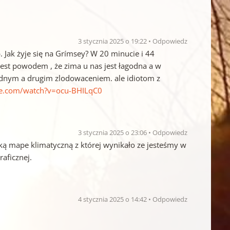
3 stycznia 2025 o 19:22
Odpowiedz
ak żyje się na Grímsey? W 20 minucie i 44
 jest powodem , że zima u nas jest łagodna a w
ednym a drugim zlodowaceniem. ale idiotom z
be.com/watch?v=ocu-BHILqC0
3 stycznia 2025 o 23:06
Odpowiedz
ką mape klimatyczną z której wynikało ze jesteśmy w
aficznej.
4 stycznia 2025 o 14:42
Odpowiedz