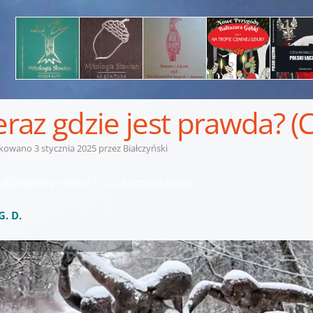
teraz gdzie jest prawda? 
ikowano
3 stycznia 2025
przez
Białczyński
z gdzie jest prawda? (CO2 a temperatura)
G. D.