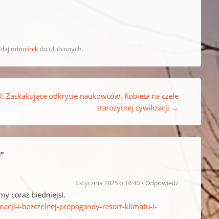
odaj
odnośnik
do ulubionych.
l: Zaskakujące odkrycie naukowców. Kobieta na czele
starożytnej cywilizacji
→
)
”
3 stycznia 2025 o 16:40
Odpowiedz
my coraz biedniejsi.
cji-i-bezczelnej-propagandy-resort-klimatu-i-