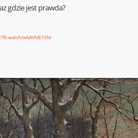
raz gdzie jest prawda?
://fb.watch/w6AVldE1SN/