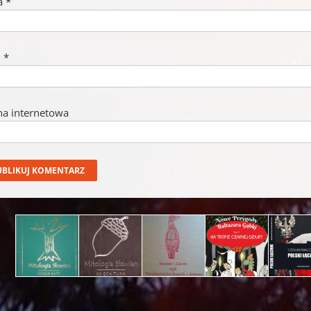
a
*
l
*
na internetowa