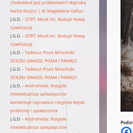
cholesterol jest problemem?! Wątroba
kocha tłuszcz | dr Magdalena Gallus
J.G.D.
-
GTBT: Musk Inc. Buduje Nową
Cywilizację.
J.G.D.
-
GTBT: Musk Inc. Buduje Nową
Cywilizację.
J.G.D.
-
Tadeusz Pruss Mroziński:
ŚCIEŻKI GWIAZD, PISMA I PAMIĘCI
J.G.D.
-
Tadeusz Pruss Mroziński:
ŚCIEŻKI GWIAZD, PISMA I PAMIĘCI
J.G.D.
-
Andromeda: Rosyjski
intelektualista sarkastycznie
komentuje najnowsze rosyjskie klęski,
problemy i upokorzenia
J.G.D.
-
Andromeda: Rosyjski
Podzie
intelektualista sarkastycznie