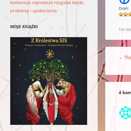
komentuje najnowsze rosyjskie klęski,
Oceń:
problemy i upokorzenia
MOJE KSIĄŻKI
Ten wp
Nawigacja w
←
The
4 kom