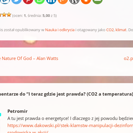
(ocen:
1
, średnia:
5,00
z 5)
is został opublikowany w
Nauka i odkrycia
i otagowany jako
CO2
,
klimat
. D
pisu
 Nature Of God – Alan Watts
o2.p
entarze do “
I teraz gdzie jest prawda? (CO2 a temperatura
Petromir
A tu jest prawda o energetyce! I dlaczego z jej powodu będzie
https://www.dakowski.pl/stek-klamstw-manipulacji-dezinforma
srodowiska-w-akcji/