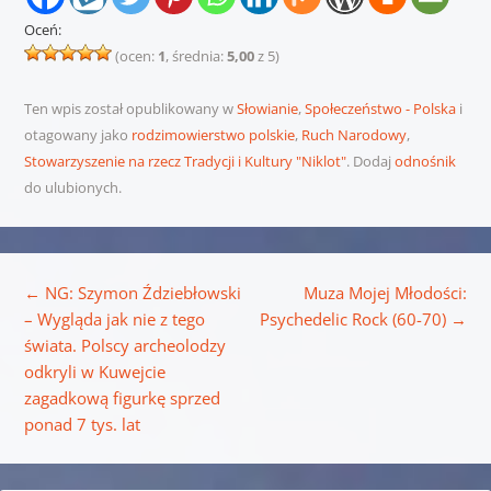
Oceń:
(ocen:
1
, średnia:
5,00
z 5)
Ten wpis został opublikowany w
Słowianie
,
Społeczeństwo - Polska
i
otagowany jako
rodzimowierstwo polskie
,
Ruch Narodowy
,
Stowarzyszenie na rzecz Tradycji i Kultury "Niklot"
. Dodaj
odnośnik
do ulubionych.
Nawigacja wpisu
←
NG: Szymon Ździebłowski
Muza Mojej Młodości:
– Wygląda jak nie z tego
Psychedelic Rock (60-70)
→
świata. Polscy archeolodzy
odkryli w Kuwejcie
zagadkową figurkę sprzed
ponad 7 tys. lat