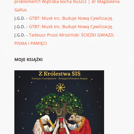
problemem?! Wątroba kocha tłuszcz | dr Magdalena
Gallus
J.G.D.
-
GTBT: Musk Inc. Buduje Nową Cywilizację.
J.G.D.
-
GTBT: Musk Inc. Buduje Nową Cywilizację.
J.G.D.
-
Tadeusz Pruss Mroziński: ŚCIEŻKI GWIAZD,
PISMA I PAMIĘCI
MOJE KSIĄŻKI