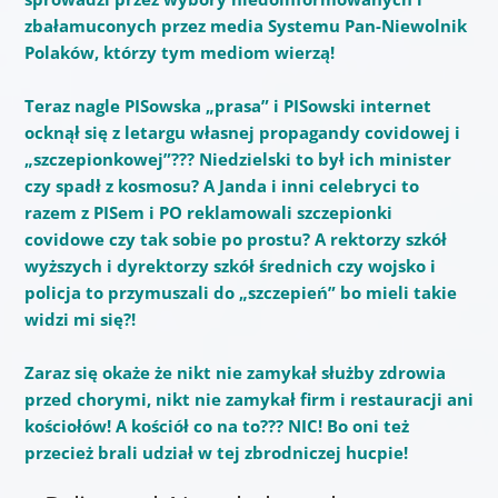
zbałamuconych przez media Systemu Pan-Niewolnik
Polaków, którzy tym mediom wierzą!
Teraz nagle PISowska „prasa” i PISowski internet
ocknął się z letargu własnej propagandy covidowej i
„szczepionkowej”??? Niedzielski to był ich minister
czy spadł z kosmosu? A Janda i inni celebryci to
razem z PISem i PO reklamowali szczepionki
covidowe czy tak sobie po prostu? A rektorzy szkół
wyższych i dyrektorzy szkół średnich czy wojsko i
policja to przymuszali do „szczepień” bo mieli takie
widzi mi się?!
Zaraz się okaże że nikt nie zamykał służby zdrowia
przed chorymi, nikt nie zamykał firm i restauracji ani
kościołów! A kościół co na to??? NIC! Bo oni też
przecież brali udział w tej zbrodniczej hucpie!