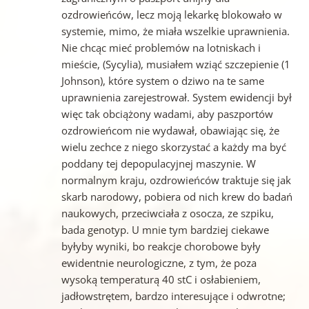
ozdrowieńców, lecz moją lekarkę blokowało w
systemie, mimo, że miała wszelkie uprawnienia.
Nie chcąc mieć problemów na lotniskach i
mieście, (Sycylia), musiałem wziąć szczepienie (1
Johnson), które system o dziwo na te same
uprawnienia zarejestrował. System ewidencji był
więc tak obciążony wadami, aby paszportów
ozdrowieńcom nie wydawał, obawiając się, że
wielu zechce z niego skorzystać a każdy ma być
poddany tej depopulacyjnej maszynie. W
normalnym kraju, ozdrowieńców traktuje się jak
skarb narodowy, pobiera od nich krew do badań
naukowych, przeciwciała z osocza, ze szpiku,
bada genotyp. U mnie tym bardziej ciekawe
byłyby wyniki, bo reakcje chorobowe były
ewidentnie neurologiczne, z tym, że poza
wysoką temperaturą 40 stC i osłabieniem,
jadłowstrętem, bardzo interesujące i odwrotne;