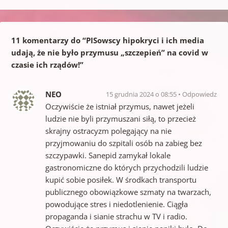
11 komentarzy do “
PISowscy hipokryci i ich media
udają, że nie było przymusu „szczepień” na covid w
czasie ich rządów!
”
NEO
15 grudnia 2024 o 08:55
Odpowiedz
Oczywiście że istniał przymus, nawet jeżeli
ludzie nie byli przymuszani siłą, to przecież
skrajny ostracyzm polegający na nie
przyjmowaniu do szpitali osób na zabieg bez
szczypawki. Sanepid zamykał lokale
gastronomiczne do których przychodzili ludzie
kupić sobie posiłek. W środkach transportu
publicznego obowiązkowe szmaty na twarzach,
powodujące stres i niedotlenienie. Ciągła
propaganda i sianie strachu w TV i radio.