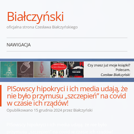
Białczyński
oficjalna strona Czesława Białczyńskiego
NAWIGACJA
Przejdź do treści
PISowscy hipokryci i ich media udają, że
nie było przymusu „szczepień” na covid
w czasie ich rządów!
Opublikowano
15 grudnia 2024
przez
Białczyński
PISowscy hipokryci i ich media udają, że nie było
przymusu „szczepień” na covid w czasie ich rządów!