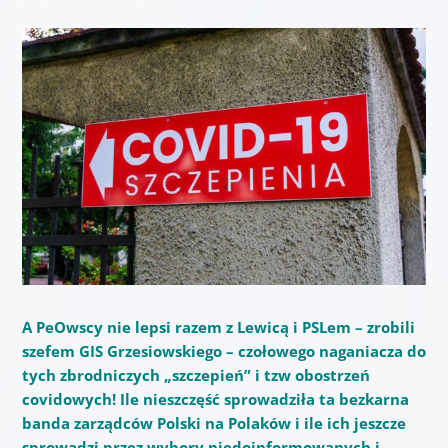
A PeOwscy nie lepsi razem z Lewicą i PSLem – zrobili
szefem GIS Grzesiowskiego – czołowego naganiacza do
tych zbrodniczych „szczepień” i tzw obostrzeń
covidowych! Ile nieszczęść sprowadziła ta bezkarna
banda zarządców Polski na Polaków i ile ich jeszcze
sprowadzi przez wybory niedoinformowanych i