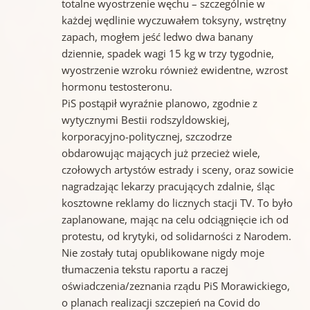
totalne wyostrzenie węchu – szczególnie w
każdej wędlinie wyczuwałem toksyny, wstrętny
zapach, mogłem jeść ledwo dwa banany
dziennie, spadek wagi 15 kg w trzy tygodnie,
wyostrzenie wzroku również ewidentne, wzrost
hormonu testosteronu.
PiS postąpił wyraźnie planowo, zgodnie z
wytycznymi Bestii rodszyldowskiej,
korporacyjno-politycznej, szczodrze
obdarowując mających już przecież wiele,
czołowych artystów estrady i sceny, oraz sowicie
nagradzając lekarzy pracujących zdalnie, śląc
kosztowne reklamy do licznych stacji TV. To było
zaplanowane, mając na celu odciągnięcie ich od
protestu, od krytyki, od solidarności z Narodem.
Nie zostały tutaj opublikowane nigdy moje
tłumaczenia tekstu raportu a raczej
oświadczenia/zeznania rządu PiS Morawickiego,
o planach realizacji szczepień na Covid do