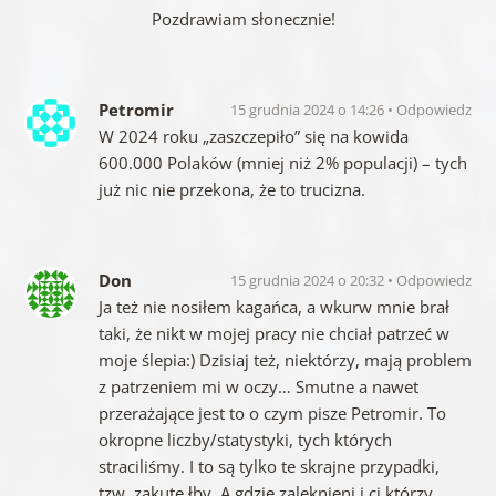
Pozdrawiam słonecznie!
Petromir
15 grudnia 2024 o 14:26
Odpowiedz
W 2024 roku „zaszczepiło” się na kowida
600.000 Polaków (mniej niż 2% populacji) – tych
już nic nie przekona, że to trucizna.
Don
15 grudnia 2024 o 20:32
Odpowiedz
Ja też nie nosiłem kagańca, a wkurw mnie brał
taki, że nikt w mojej pracy nie chciał patrzeć w
moje ślepia:) Dzisiaj też, niektórzy, mają problem
z patrzeniem mi w oczy… Smutne a nawet
przerażające jest to o czym pisze Petromir. To
okropne liczby/statystyki, tych których
straciliśmy. I to są tylko te skrajne przypadki,
tzw. zakute łby. A gdzie zalęknieni i ci którzy