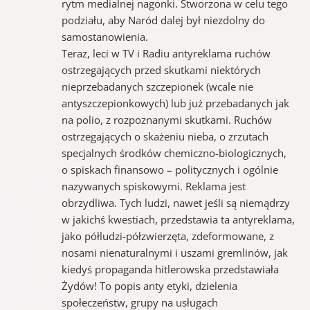
rytm medialnej nagonki. Stworzona w celu tego
podziału, aby Naród dalej był niezdolny do
samostanowienia.
Teraz, leci w TV i Radiu antyreklama ruchów
ostrzegających przed skutkami niektórych
nieprzebadanych szczepionek (wcale nie
antyszczepionkowych) lub już przebadanych jak
na polio, z rozpoznanymi skutkami. Ruchów
ostrzegających o skażeniu nieba, o zrzutach
specjalnych środków chemiczno-biologicznych,
o spiskach finansowo – politycznych i ogólnie
nazywanych spiskowymi. Reklama jest
obrzydliwa. Tych ludzi, nawet jeśli są niemądrzy
w jakichś kwestiach, przedstawia ta antyreklama,
jako półludzi-półzwierzęta, zdeformowane, z
nosami nienaturalnymi i uszami gremlinów, jak
kiedyś propaganda hitlerowska przedstawiała
Żydów! To popis anty etyki, dzielenia
społeczeństw, grupy na usługach