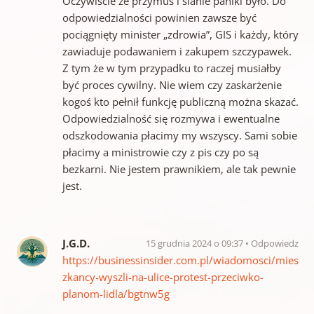
Oczywiście że przymus i sianie paniki było. Do
odpowiedzialności powinien zawsze być
pociągnięty minister „zdrowia”, GIS i każdy, który
zawiaduje podawaniem i zakupem szczypawek.
Z tym że w tym przypadku to raczej musiałby
być proces cywilny. Nie wiem czy zaskarżenie
kogoś kto pełnił funkcję publiczną można skazać.
Odpowiedzialność się rozmywa i ewentualne
odszkodowania płacimy my wszyscy. Sami sobie
płacimy a ministrowie czy z pis czy po są
bezkarni. Nie jestem prawnikiem, ale tak pewnie
jest.
J.G.D.
15 grudnia 2024 o 09:37
Odpowiedz
https://businessinsider.com.pl/wiadomosci/mies
zkancy-wyszli-na-ulice-protest-przeciwko-
planom-lidla/bgtnw5g