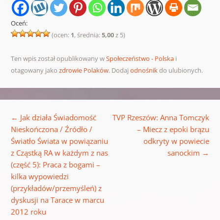
Oceń:
(ocen:
1
, średnia:
5,00
z 5)
Ten wpis został opublikowany w
Społeczeństwo - Polska
i
otagowany jako
zdrowie Polaków
. Dodaj
odnośnik
do ulubionych.
Nawigacja wpisu
←
Jak działa Świadomość
TVP Rzeszów: Anna Tomczyk
Nieskończona / Źródło /
– Miecz z epoki brązu
Światło Świata w powiązaniu
odkryty w powiecie
z Cząstką RA w każdym z nas
sanockim
→
(część 5): Praca z bogami –
kilka wypowiedzi
(przykładów/przemyśleń) z
dyskusji na Tarace w marcu
2012 roku