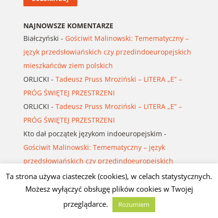
NAJNOWSZE KOMENTARZE
Białczyński
-
Gościwit Malinowski: Temematyczny –
język przedsłowiańskich czy przedindoeuropejskich
mieszkańców ziem polskich
ORLICKI
-
Tadeusz Pruss Mroziński – LITERA „E” –
PRÓG ŚWIĘTEJ PRZESTRZENI
ORLICKI
-
Tadeusz Pruss Mroziński – LITERA „E” –
PRÓG ŚWIĘTEJ PRZESTRZENI
Kto dał początek językom indoeuropejskim
-
Gościwit Malinowski: Temematyczny – język
przedsłowiańskich czy przedindoeuropejskich
mieszkańców ziem polskich
Ta strona używa ciasteczek (cookies), w celach statystycznych.
J.G.D.
-
Andromeda: Rosyjski intelektualista
Możesz wyłączyć obsługę plików cookies w Twojej
sarkastycznie komentuje najnowsze rosyjskie klęski,
przeglądarce.
Rozumiem
problemy i upokorzenia