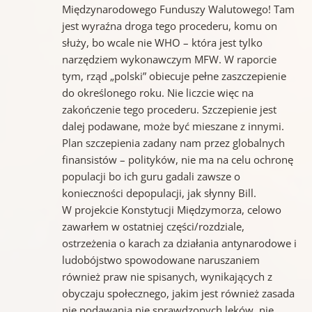
Międzynarodowego Funduszy Walutowego! Tam
jest wyraźna droga tego procederu, komu on
służy, bo wcale nie WHO – która jest tylko
narzędziem wykonawczym MFW. W raporcie
tym, rząd „polski” obiecuje pełne zaszczepienie
do określonego roku. Nie liczcie więc na
zakończenie tego procederu. Szczepienie jest
dalej podawane, może być mieszane z innymi.
Plan szczepienia zadany nam przez globalnych
finansistów – polityków, nie ma na celu ochronę
populacji bo ich guru gadali zawsze o
konieczności depopulacji, jak słynny Bill.
W projekcie Konstytucji Międzymorza, celowo
zawarłem w ostatniej części/rozdziale,
ostrzeżenia o karach za działania antynarodowe i
ludobójstwo spowodowane naruszaniem
również praw nie spisanych, wynikających z
obyczaju społecznego, jakim jest również zasada
nie podawania nie sprawdzonych leków, nie