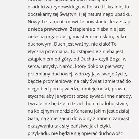
osadnictwa żydowskiego w Polsce i Ukrainie, to
doczekamy tej Świątyni i jej naturalnego upadku.
Nowy Testament, mówi że powstanie, lecz zstąpi
z nieba prawdziwa. Zstąpienie z nieba nie jest
cielesną organizacją, miastem ziemskim, tylko
duchowym. Duch jest ważny, nie ciało! To
etyczna przemiana. To zstąpienie z nieba jest
zstąpieniem od góry, od Ducha – czyli Boga, w
serca, umysły. Naród, który dokona pierwszy
przemiany duchowej, wdroży ją w swoje życie,
będzie promieniował na cały Świat i zmierzać do
niego będą po tą wiedzę, umiejętności, prawa
etyczne, aby je wprost przepisywać, inne narody.
I wcale nie będzie to Izrael, bo na ludobójstwie,
na kolejnym mordzie Kanaanu jakim jest dzisiaj
Gaza, na zmierzaniu do wojny z Iranem zamiast
okazywaniu tak siły państwa jak i etyki,
przykładu, nie będzie się opierać duchowość