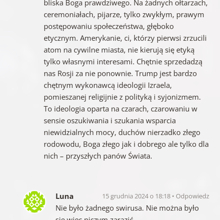
bliska Boga prawdziwego. Na żadnych ołtarzach,
ceremoniałach, pijarze, tylko zwykłym, prawym
postępowaniu społeczeństwa, głęboko
etycznym. Amerykanie, ci, którzy pierwsi zrzucili
atom na cywilne miasta, nie kierują się etyką
tylko własnymi interesami. Chętnie sprzedadzą
nas Rosji za nie ponownie. Trump jest bardzo
chętnym wykonawcą ideologii Izraela,
pomieszanej religijnie z polityką i syjonizmem.
To ideologia oparta na czarach, czarowaniu w
sensie oszukiwania i szukania wsparcia
niewidzialnych mocy, duchów nierzadko złego
rodowodu, Boga złego jak i dobrego ale tylko dla
nich – przyszłych panów Świata.
Luna
15 grudnia 2024 o 18:18
Odpowiedz
Nie było żadnego swirusa. Nie można było
się więc niczym zarazić…