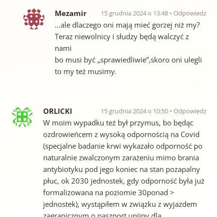
Mezamir
15 grudnia 2024 o 13:48
Odpowiedz
…ale dlaczego oni mają mieć gorzej niż my?
Teraz niewolnicy i słudzy będą walczyć z
nami
bo musi być „sprawiedliwie”,skoro oni ulegli
to my też musimy.
ORLICKI
15 grudnia 2024 o 10:50
Odpowiedz
W moim wypadku też był przymus, bo będąc
ozdrowieńcem z wysoką odpornością na Covid
(specjalne badanie krwi wykazało odporność po
naturalnie zwalczonym zarażeniu mimo brania
antybiotyku pod jego koniec na stan pozapalny
płuc, ok 2030 jednostek, gdy odporność była już
formalizowana na poziomie 30ponad >
jednostek), wystąpiłem w związku z wyjazdem
zagranicznym o paszport unijny dla