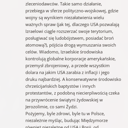
zleceniodawców. Takie samo działanie,
przebiega w sferze polityczno-wojskowej, gdzie
wojny są wynikiem niezałatwienia wielu
ważnych spraw (jak tej, dlaczego USA pozwalają
Izraelowi ciągle rozszerzać swoje terytorium,
posługiwać się ludobójstwem, posiadać broń
atomową?), pójścia drogą wymuszania swoich
celów. Wiadomo, Izraelskie środowiska
kontrolują globalne korporacje amerykańskie,
przemysł zbrojeniowy, a przede wszystkim
dolara na jakim USA zarabia z inflacji i jego
druku najbardziej. A konserwatywne środowisko
chrześcijańskich baptystów i innych
protestantów, z podobną niecierpliwością czeka
na przywrócenie świątyni żydowskiej w
Jerozolimie, co sami Żydzi.
Pożyjemy, byle zdrowi, byle tu w Polsce,
niezależnie myśląc, budując Międzymorze
również niezależne od USA i Rosji, od