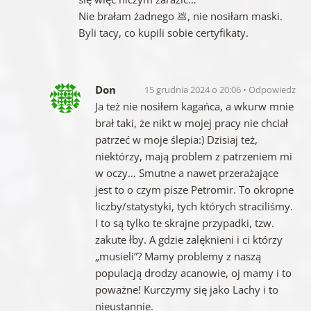
Nie brałam żadnego 💩, nie nosiłam maski.
Byli tacy, co kupili sobie certyfikaty.
Don
15 grudnia 2024 o 20:06
Odpowiedz
Ja też nie nosiłem kagańca, a wkurw mnie
brał taki, że nikt w mojej pracy nie chciał
patrzeć w moje ślepia:) Dzisiaj też,
niektórzy, mają problem z patrzeniem mi
w oczy… Smutne a nawet przerażające
jest to o czym pisze Petromir. To okropne
liczby/statystyki, tych których straciliśmy.
I to są tylko te skrajne przypadki, tzw.
zakute łby. A gdzie zalęknieni i ci którzy
„musieli”? Mamy problemy z naszą
populacją drodzy acanowie, oj mamy i to
poważne! Kurczymy się jako Lachy i to
nieustannie.