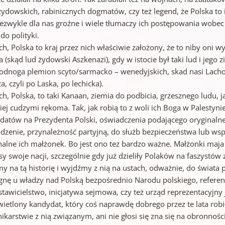
żydowskich, rabinicznych dogmatów, czy też legend, że Polska to 
niezwykle dla nas groźne i wiele tłumaczy ich postępowania wobec
do polityki.
ch, Polska to kraj przez nich właściwie założony, że to niby oni 
 (skąd lud żydowski Aszkenazi), gdy w istocie był taki lud i jego
 odnoga plemion scyto/sarmacko – wenedyjskich, skad nasi Lachowi
a, czyli po Laska, po lechicka).
ch, Polska, to taki Kanaan, ziemia do podbicia, grzesznego ludu, j
iej cudzymi rękoma. Tak, jak robią to z woli ich Boga w Palestyn
datów na Prezydenta Polski, oświadczenia podającego oryginalne
dzenie, przynależność partyjną, do służb bezpieczeństwa lub wsp
nalne ich małżonek. Bo jest ono tez bardzo ważne. Małżonki maj
sy swoje nacji, szczególnie gdy już dzieliły Polaków na faszystów
y na tą historię i wyjdźmy z nią na ustach, odważnie, do świata p
agnę u władzy nad Polską bezpośrednio Narodu polskiego, referend
tawicielstwo, inicjatywa sejmowa, czy też urząd reprezentacyjny 
ietlony kandydat, który coś naprawdę dobrego przez te lata robił d
ikarstwie z nią związanym, ani nie głosi się zna się na obronnośc