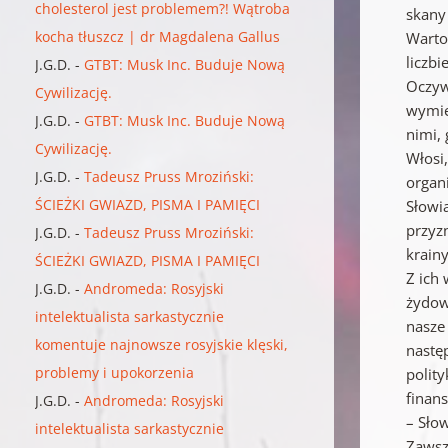
cholesterol jest problemem?! Wątroba
skany 
kocha tłuszcz | dr Magdalena Gallus
Warto 
liczbi
J.G.D.
-
GTBT: Musk Inc. Buduje Nową
Oczywi
Cywilizację.
wymie
J.G.D.
-
GTBT: Musk Inc. Buduje Nową
nimi,
Cywilizację.
Włosi,
J.G.D.
-
Tadeusz Pruss Mroziński:
organ
ŚCIEŻKI GWIAZD, PISMA I PAMIĘCI
Słowi
przyz
J.G.D.
-
Tadeusz Pruss Mroziński:
krainy
ŚCIEŻKI GWIAZD, PISMA I PAMIĘCI
Z ich
J.G.D.
-
Andromeda: Rosyjski
żydow
intelektualista sarkastycznie
nasze 
komentuje najnowsze rosyjskie klęski,
nastę
problemy i upokorzenia
polity
finan
J.G.D.
-
Andromeda: Rosyjski
– Słow
intelektualista sarkastycznie
Zawsze