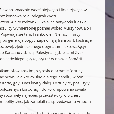
Słowian, znacznie wcześniejszego i liczniejszego w
raz końcową rolę, odegrali Żydzi.
eni. Ale to rodzynki. Skala ich anty-etyki ludzkiej,
eczulicy wymierzonej później wobec Murzynów. Bo i
Pojawiają się tam; Frankowie, Niemcy, Turcy,
, bo generują popyt. Zapewniają transport, kastrację,
ojżeszowej, zjednoczonego dogmatami lekceważącymi
 Kanaanu / dzisiaj Palestyna , gdzie sami Żydzi
do serbskiego języka, czy też w nazwie SamArii,
nikami słowiańskimi, wyrosły olbrzymie fortuny
 przywileje królewskie dla tego handlu, w tym
Karta, gdy u nas kwitły dalej. Fortuny te, posłużyły
półczesnych korporacji, do korumpowania świata
zy rozwinęły najlepiej, przekształciły w biznesy
m polityczne. Jak zarabiali na sprzedawaniu Arabom
kowanych i na broniących się. Zauważmy, że wbicie do