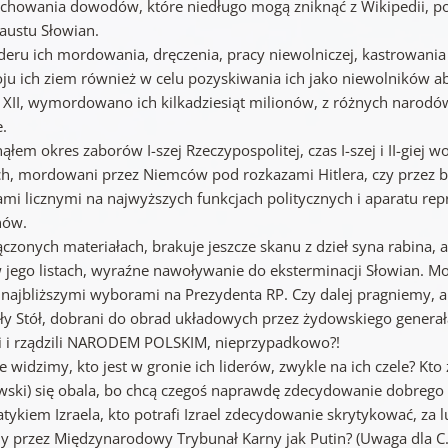
achowania dowodów, które niedługo mogą zniknąć z Wikipedii, po
austu Słowian.
deru ich mordowania, dręczenia, pracy niewolniczej, kastrowania 
ju ich ziem również w celu pozyskiwania ich jako niewolników aby
 XII, wymordowano ich kilkadziesiąt milionów, z różnych narodów 
e.
łem okres zaborów I-szej Rzeczypospolitej, czas I-szej i II-giej 
ch, mordowani przez Niemców pod rozkazami Hitlera, czy przez bo
mi licznymi na najwyższych funkcjach politycznych i aparatu repre
nów.
ączonych materiałach, brakuje jeszcze skanu z dzieł syna rabina, 
 w jego listach, wyraźne nawoływanie do eksterminacji Słowian. M
 najbliższymi wyborami na Prezydenta RP. Czy dalej pragniemy, a
ły Stół, dobrani do obrad układowych przez żydowskiego generała C
ili i rządzili NARODEM POLSKIM, nieprzypadkowo?!
e widzimy, kto jest w gronie ich liderów, zwykle na ich czele? Kt
wski) się obala, bo chcą czegoś naprawdę zdecydowanie dobrego i
tykiem Izraela, kto potrafi Izrael zdecydowanie skrytykować, za 
ny przez Międzynarodowy Trybunał Karny jak Putin? (Uwaga dla C. 