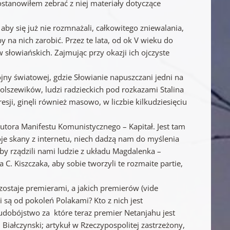
stanowiłem zebrać z niej materiały dotyczące
aby się już nie rozmnażali, całkowitego zniewalania,
 na nich zarobić. Przez te lata, od ok V wieku do
słowiańskich. Zajmując przy okazji ich ojczyste
wojny światowej, gdzie Słowianie napuszczani jedni na
lszewików, ludzi radzieckich pod rozkazami Stalina
sji, ginęli również masowo, w liczbie kilkudziesięciu
autora Manifestu Komunistycznego – Kapitał. Jest tam
oje skany z internetu, niech dadzą nam do myślenia
by rządzili nami ludzie z układu Magdalenka –
. Kiszczaka, aby sobie tworzyli te rozmaite partie,
o zostaje premierami, a jakich premierów (vide
 są od pokoleń Polakami? Kto z nich jest
ludobójstwo za które teraz premier Netanjahu jest
Białczynski; artykuł w Rzeczypospolitej zastrzeżony,