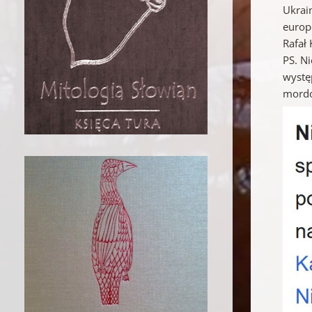
Ukrai
europ
Rafał 
PS. Ni
występ
mordo