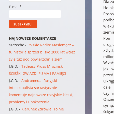
Dla z
E-mail*
Holok
Proce
podbo
wieku
ziemi
Pominą
NAJNOWSZE KOMENTARZE
drugi
szczecho
-
Polskie Radio: Masłomęcz –
z Żyda
tu historia sprzed blisko 2000 lat wciąż
milio
żyje tuż pod powierzchnią ziemi
W zał
J.G.D.
-
Tadeusz Pruss Mroziński:
jak i
ŚCIEŻKI GWIAZD, PISMA I PAMIĘCI
przed
J.G.D.
-
Andromeda: Rosyjski
Okrąg
dziel
intelektualista sarkastycznie
Czy ni
komentuje najnowsze rosyjskie klęski,
Olsze
problemy i upokorzenia
sympa
J.G.D.
-
Kierunek Zdrowie: To nie
ściga