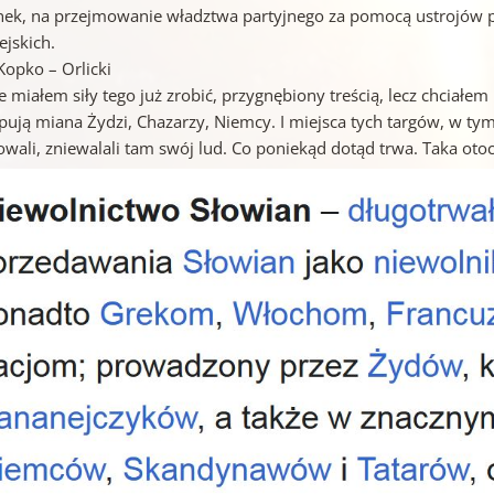
nek, na przejmowanie władztwa partyjnego za pomocą ustrojów p
ejskich.
Kopko – Orlicki
e miałem siły tego już zrobić, przygnębiony treścią, lecz chciałe
ują miana Żydzi, Chazarzy, Niemcy. I miejsca tych targów, w tym 
wali, zniewalali tam swój lud. Co poniekąd dotąd trwa. Taka otoc