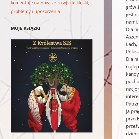
komentuje najnowsze rosyjskie klęski,
głów 
problemy i upokorzenia
jest 
nami, 
MOJE KSIĄŻKI
Dla ni
Aszena
Lach,
Polasz
Dla ni
najlep
kandy
pocho
nacjo
intere
Patrzm
Ja pr
przeds
prześw
dzienn