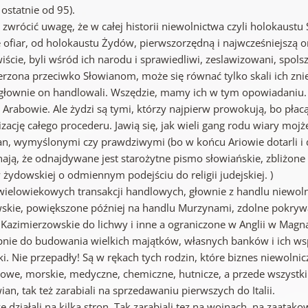
ostatnie od 95).
zwrócić uwagę, że w całej historii niewolnictwa czyli holokaustu 
e ofiar, od holokaustu Żydów, pierwszorzędną i najwcześniejszą o
ście, byli wśród ich narodu i sprawiedliwi, zeslawizowani, spolszcz
rzona przeciwko Słowianom, może się równać tylko skali ich zni
 głownie on handlowali. Wszędzie, mamy ich w tym opowiadaniu. 
 Arabowie. Ale żydzi są tymi, którzy najpierw prowokują, bo płacą
izację całego procederu. Jawią się, jak wieli gang rodu wiary m
an, wymyślonymi czy prawdziwymi (bo w końcu Ariowie dotarli i do
nają, że odnajdywane jest starożytne pismo słowiańskie, zbliżone 
 żydowskiej o odmiennym podejściu do religii judejskiej. )
 wielowiekowych transakcji handlowych, głownie z handlu niewol
skie, powiększone później na handlu Murzynami, zdolne pokrywać
Kazimierzowskie do lichwy i inne a ograniczone w Anglii w Magna 
pnie do budowania wielkich majątków, własnych banków i ich ws
ki. Nie przepadły! Są w rękach tych rodzin, które biznes niewolnic
sowe, morskie, medyczne, chemiczne, hutnicze, a przede wszystki
ian, tak też zarabiali na sprzedawaniu pierwszych do Italii.
 działali na kilka stron. Tak zarabiali tez na wojnach, na zaata