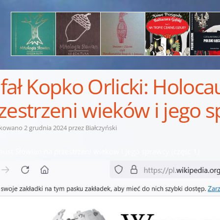
fał Kopko Orlicki: Holoca
zestrzeni wieków i jego s
ikowano
2 grudnia 2024
przez
Białczyński
aust Słowian na przestrzeni wieków i jego sprawcy (część 1)