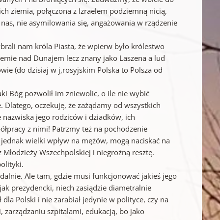
ich ziemia, połączona z Izraelem podziemną nicią,
 nas, nie asymilowania się, angażowania w rządzenie
wybrali nam króla Piasta, że wpierw było królestwo
 ziemie nad Dunajem lecz znany jako Laszena a lud
e (do dzisiaj w j,rosyjskim Polska to Polsza od
aki Bóg pozwolił im zniewolic, o ile nie wybić
ie. Dlatego, oczekuję, że zażądamy od wszystkich
 nazwiska jego rodziców i dziadków, ich
ółpracy z nimi! Patrzmy też na pochodzenie
a jednak wielki wpływ na mężów, mogą naciskać na
 z Młodzieży Wszechpolskiej i niegroźną resztę.
olityki.
alnie. Ale tam, gdzie musi funkcjonować jakieś jego
jak prezydencki, niech zasiądzie diametralnie
la Polski i nie zarabiał jedynie w polityce, czy na
i, zarządzaniu szpitalami, edukacją, bo jako