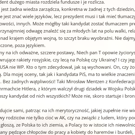
ent dużego miasta rozdziela fundusze i je rozlicza.
e jest żadna wiedza zarządcza, konkretna w żadnej z tych dziedz
e jest znać wiele języków, lecz prezydent musi i tak mieć tłumacz
owości, innych. Może mógłby taki kandydat zostać tłumaczem prez
rzynajmniej odwagę znaleźć się za młodych lat na polu walki, rel
t nad krajem objętym wojną, to szczyt braku wyobraźni. Nie daj
zczone, poza językiem.
my na ich odważne, szczere postawy, Niech pan T opowie życiory
ujące rakiety rosyjskie, czy lecą na Polskę czy Ukrainę? I czy j
 USA nie WP. Kto o tym zdecydował, jak są wychowani. On, czy ż
. Dla mojej oceny, tak jak i kandydata PiS, ma to wielkie znaczen
i. Bez żadnych wątpliwości! Taki Mirosław Mentzen z Konfederacji
rmachcie Hitlera, z którym walczył drugi dziadek w Wojsku Polsk
epszy kandydat od nich wszystkich? Może nie, skoro startuje i b
ujcie sami, patrząc na ich merytoryczność, jakiej zupełnie nie widzę
wy rodziców nie tylko cioć w AK, czy na związki z ludem, który p
 głoszą, ze Polska to ich ziemia, a Polacy to w istocie ich niewol
any pędzące chłopców do pracy a kobiety do haremów i burdeli, 