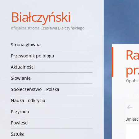
Białczyński
oficjalna strona Czesława Białczyńskiego
Nawigacja
Przejdź do treści
Strona główna
Ra
Przewodnik po blogu
pr
Aktualności
Słowianie
Opubl
Społeczeństwo – Polska
Holoc
Nauka i odkrycia
Przyroda
Powieści
Sztuka