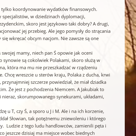
in, tylko koordynowanie wydatków finansowych.
y specjalistów, w dziedzinach dyplomacji,
ydenckim, skoro jest językowo taki dobry? A drugi,
acjonować jej przebieg. Ale jego pomysły do strącania
my się wkręcać obcym nacjom. Nie zawsze są one
s swojej mamy, niech pan Ś opowie jak oceni
ego synowie są cokolwiek Polakami, skoro służą w
ona, która ma mu nie przeszkadzać w rządzeniu
ie. Chcę wreszcie u sterów kraju, Polaka z ducha, krwi
, przynajmniej szczerze powiedział, że miał dziadka
im. Że jest z pochodzenia Niemcem. A Jakubiak to
roni nieraz, skorumpowanego synekurami, układami,
 u T, czy Ś, a sporo u J i M. Ale i na ich korzenie,
oddał Słowian, tak potężnemu zniewoleniu i którego
nicy. Ludzie z tego ludu handlowców, zamienili pęta i
co jeszcze dzisiaj ma miejsce wobec biednych