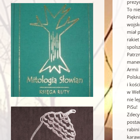
prezyd
To ni
Piękni
wojsk
miał p
rakie
spols
Patrz
manewr
Armii
Polską
i kośc
w Weh
nie l
PiSu!
Zdecyd
posta
rabini
karaw