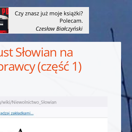
ust Słowian na
prawcy (część 1)