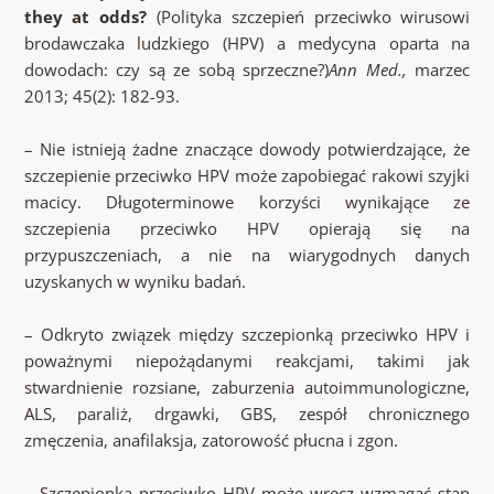
they at odds?
(Polityka szczepień przeciwko wirusowi
brodawczaka ludzkiego (HPV) a medycyna oparta na
dowodach: czy są ze sobą sprzeczne?)
Ann Med.,
marzec
2013; 45(2): 182-93.
– Nie istnieją żadne znaczące dowody potwierdzające, że
szczepienie przeciwko HPV może zapobiegać rakowi szyjki
macicy. Długoterminowe korzyści wynikające ze
szczepienia przeciwko HPV opierają się na
przypuszczeniach, a nie na wiarygodnych danych
uzyskanych w wyniku badań.
– Odkryto związek między szczepionką przeciwko HPV i
poważnymi niepożądanymi reakcjami, takimi jak
stwardnienie rozsiane, zaburzenia autoimmunologiczne,
ALS, paraliż, drgawki, GBS, zespół chronicznego
zmęczenia, anafilaksja, zatorowość płucna i zgon.
– Szczepionka przeciwko HPV może wręcz wzmagać stan