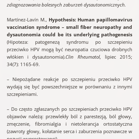
zdiagnozowania bolesnych zaburzeń dysautonomicznych.
Martínez-Lavín M.,
Hypothesis: Human papillomavirus
vaccination syndrome – small fiber neuropathy and
dysautonomia could be its underlying pathogenesis
(Hipoteza: patogenezą syndromu po szczepieniu
przeciwko HPV mogą być neuropatia czuciowa drobnych
włókien i dysautonomia).
Clin Rheumatol,
lipiec 2015;
34(7): 1165-69.
– Niepożądane reakcje po szczepieniu przeciwko HPV
wydają się być powszechniejsze w porównaniu z innymi
szczepieniami.
– Do często zgłaszanych po szczepieniach przeciwko HPV
objawów należą: przewlekły ból z parestezją, ból głowy,
zmęczenie, fibromialgia i nietolerancja ortostatyczna
(zawroty głowy, kołatanie serca i zaburzenia poznawcze w
pozycji wyprostowanej).