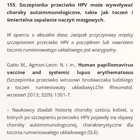
155. Szczepionka przeciwko HPV może wywoływać
choroby autoimmunologiczne, takie jak toczeń i
śmiertelne zapalenie naczyń mózgowych.
W oparciu o aktualne dane, związek przyczynowy między
szczepieniem przeciwko HPV a początkiem lub nawrotem
tocznia rumieniowatego układowego jest wiarygodny.
Gatto M., Agmon-Levin N. i in.,
Human papillomavirus
vaccine and systemic lupus erythematosus
(Szczepionka przeciwko wirusowi brodawczaka ludzkiego
a toczeń rumieniowaty układowy).
Clin Rheumatol,
wrzesień 2013; 32(9): 1301-7.
– Naukowcy zbadali historię choroby sześciu kobiet, u
których po szczepieniu przeciwko HPV pojawiły się objawy
choroby autoimmunologicznej, charakterystyczne dla
tocznia rumieniowatego układowego (SLE).