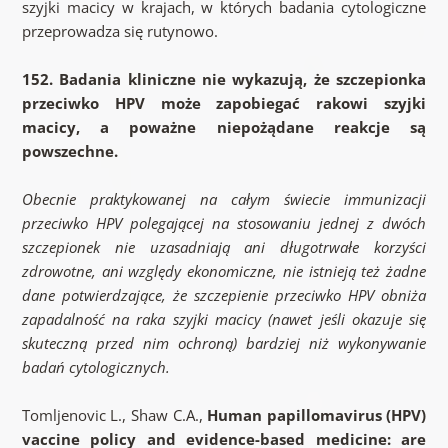
szyjki macicy w krajach, w których badania cytologiczne
przeprowadza się rutynowo.
152. Badania kliniczne nie wykazują, że szczepionka
przeciwko HPV może zapobiegać rakowi szyjki
macicy, a poważne niepożądane reakcje są
powszechne.
Obecnie praktykowanej na całym świecie immunizacji
przeciwko HPV polegającej na stosowaniu jednej z dwóch
szczepionek nie uzasadniają ani długotrwałe korzyści
zdrowotne, ani względy ekonomiczne, nie istnieją też żadne
dane potwierdzające, że szczepienie przeciwko HPV obniża
zapadalność na raka szyjki macicy (nawet jeśli okazuje się
skuteczną przed nim ochroną) bardziej niż wykonywanie
badań cytologicznych.
Tomljenovic L., Shaw C.A.,
Human papillomavirus (HPV)
vaccine policy and evidence-based medicine: are