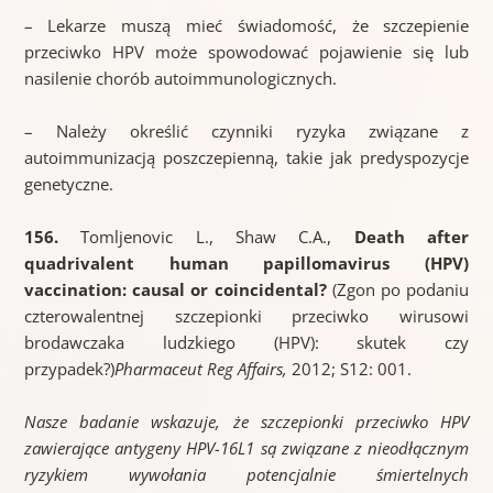
– Lekarze muszą mieć świadomość, że szczepienie
przeciwko HPV może spowodować pojawienie się lub
nasilenie chorób autoimmunologicznych.
– Należy określić czynniki ryzyka związane z
autoimmunizacją poszczepienną, takie jak predyspozycje
genetyczne.
156.
Tomljenovic L., Shaw C.A.,
Death after
quadrivalent human papillomavirus (HPV)
vaccination: causal or coincidental?
(Zgon po podaniu
czterowalentnej szczepionki przeciwko wirusowi
brodawczaka ludzkiego (HPV): skutek czy
przypadek?)
Pharmaceut Reg Affairs,
2012; S12: 001.
Nasze badanie wskazuje, że szczepionki przeciwko HPV
zawierające antygeny HPV-16L1 są związane z nieodłącznym
ryzykiem wywołania potencjalnie śmiertelnych