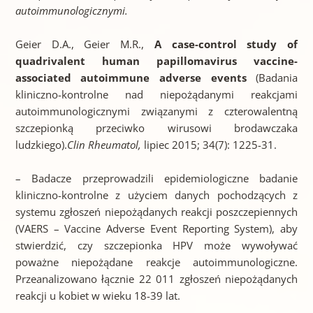
autoimmunologicznymi.
Geier D.A., Geier M.R.,
A case-control study of
quadrivalent human papillomavirus vaccine-
associated autoimmune adverse events
(Badania
kliniczno-kontrolne nad niepożądanymi reakcjami
autoimmunologicznymi związanymi z czterowalentną
szczepionką przeciwko wirusowi brodawczaka
ludzkiego).
Clin Rheumatol,
lipiec 2015; 34(7): 1225-31.
– Badacze przeprowadzili epidemiologiczne badanie
kliniczno-kontrolne z użyciem danych pochodzących z
systemu zgłoszeń niepożądanych reakcji poszczepiennych
(VAERS – Vaccine Adverse Event Reporting System), aby
stwierdzić, czy szczepionka HPV może wywoływać
poważne niepożądane reakcje autoimmunologiczne.
Przeanalizowano łącznie 22 011 zgłoszeń niepożądanych
reakcji u kobiet w wieku 18-39 lat.