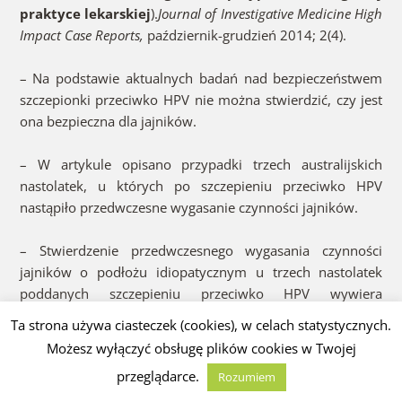
praktyce lekarskiej
).
Journal of Investigative Medicine High
Impact Case Reports,
październik-grudzień 2014; 2(4).
– Na podstawie aktualnych badań nad bezpieczeństwem
szczepionki przeciwko HPV nie można stwierdzić, czy jest
ona bezpieczna dla jajników.
– W artykule opisano przypadki trzech australijskich
nastolatek, u których po szczepieniu przeciwko HPV
nastąpiło przedwczesne wygasanie czynności jajników.
– Stwierdzenie przedwczesnego wygasania czynności
jajników o podłożu idiopatycznym u trzech nastolatek
poddanych szczepieniu przeciwko HPV wywiera
potencjalny wpływ na zdolności rozrodcze i zdrowie
Ta strona używa ciasteczek (cookies), w celach statystycznych.
reprodukcyjne u młodych kobiet, dla których
Możesz wyłączyć obsługę plików cookies w Twojej
przeznaczona jest ta szczepionka.
przeglądarce.
Rozumiem
– Przedwczesne wygasanie czynności jajników może