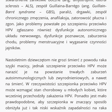
sclerosis
– ALS), zespół Guillaina-Barrégo (ang.
Guillain-
Barré syndrome
– GBS), paraliż, drgawki, zespół
chronicznego zmęczenia, anafilaksja, zatorowość płucna i
zgon. Jako problemy powstałe po szczepieniu przeciwko
HPV zgłaszano również dysfunkcje autonomicznego
układu nerwowego, dysfunkcje poznawcze, zaburzenia
chodu, problemy menstruacyjne i wygasanie czynności
jajników.
Nastoletnim dziewczętom nie grozi śmierć z powodu raka
szyjki macicy, jednak szczepienie przeciwko HPV może
narazić je na powstanie trwałych zaburzeń
autoimmunologicznych lub zwyrodnieniowych, a nawet
na śmierć. W rzeczywistości szczepionka przeciwko HPV
może wzmagać stan chorobowy u młodych kobiet, które
wcześniej przechodziły zakażenia HPV. Ponadto jest mało
prawdopodobne, aby szczepionka w znaczący sposób
obniżyła już i tak niski wskaźnik zapadalności na raka