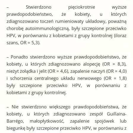
– Stwierdzono pięciokrotnie wyższe
prawdopodobieństwo, że kobiety, u których
zdiagnozowano toczeń rumieniowaty układowy, poważną
chorobę autoimmunologiczną, były szczepione przeciwko
HPV, w porównaniu z kobietami z grupy kontrolnej (iloraz
szans, OR = 5,3).
– Ponadto stwierdzono wyższe prawdopodobieństwo, że
kobiety, u których zdiagnozowano alopecję (OR = 8,3),
nieżyt żołądka i jelit (OR = 4,6), zapalenie naczyń (OR = 4,0)
i schorzenia centralnego układu nerwowego (OR = 1,8)
były szczepione przeciwko HPV, w porównaniu z
kobietami z grupy kontrolnej.
– Nie stwierdzono większego prawdopodobieństwa, że
kobiety, u których zdiagnozowano zespół Guillaina-
Barrégo, małopłytkowość, zapalenie spojówek lub
biegunkę były szczepione przeciwko HPV, w porównaniu z