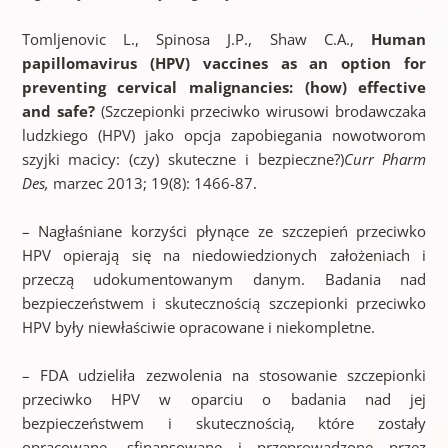
Tomljenovic L., Spinosa J.P., Shaw C.A.,
Human
papillomavirus (HPV) vaccines as an option for
preventing cervical malignancies: (how) effective
and safe?
(Szczepionki przeciwko wirusowi brodawczaka
ludzkiego (HPV) jako opcja zapobiegania nowotworom
szyjki macicy: (czy) skuteczne i bezpieczne?)
Curr Pharm
Des,
marzec 2013; 19(8): 1466-87.
– Nagłaśniane korzyści płynące ze szczepień przeciwko
HPV opierają się na niedowiedzionych założeniach i
przeczą udokumentowanym danym. Badania nad
bezpieczeństwem i skutecznością szczepionki przeciwko
HPV były niewłaściwie opracowane i niekompletne.
– FDA udzieliła zezwolenia na stosowanie szczepionki
przeciwko HPV w oparciu o badania nad jej
bezpieczeństwem i skutecznością, które zostały
opracowane, sfinansowane i przeprowadzone przez