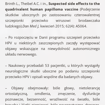
Brinth L., Theibel A.C. i in.,
Suspected side effects to the
quadrivalent human papilloma vaccine
(Podejrzenie
skutków ubocznych po zastosowaniu czterowalentnej
szczepionki przeciwko wirusowi brodawczaka
ludzkiego).
Dan Med J,
kwiecień 2015; 62(4): A5064.
– Po rozpoczęciu w Danii programu szczepień przeciwko
HPV u niektórych zaszczepionych zaczęły występować
objawy wskazujące na niewydolność autonomicznego
układu nerwowego.
– Naukowcy przebadali 53 pacjentki, u których wystąpiły
neurologiczne skutki uboczne po podaniu szczepionki
przeciwko HPV i opisali wspólne dla badanych objawy.
– Objawy obejmowały: bóle głowy, nietolerancję
ortostatyczną, omdlenia, zmęczenie, dysfunkcje
poznawcze, bezsenność, wrażliwość na światło, bóle
brzucha i klatki piersiowej, bóle neuropatyczne, dreszcze,