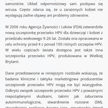
samoistnie. Układ odpornościowy sam pozbywa się
wirusa. Często zdarza się, że u zarażonych kobiet nie
występują żadne objawy ani problemy zdrowotne.
W 2006 roku Agencja Żywności i Leków (FDA) zatwierdziła
nową szczepionkę przeciwko HPV dla dziewcząt i kobiet z
przedziału wiekowego 9-26 lat. Została ona opracowana w
celu ochrony przed 4 z ponad 100 różnych szczepów HPV.
W wielu częściach świata dostępna jest także inna
szczepionka przeciwko HPV, produkowana w Wielkiej
Brytanii.
Dane przedstawione w niniejszym rozdziale wskazują, że
badania kliniczne i taktyka marketingowa producentów
szczepionek przeciwko HPV mogą nie być wiarygodne.
Odkryto związek szczepionki przeciwko HPV z poważnymi
niepożądanymi skutkami, takimi jak zaburzenia
autoimmunologiczne, stwardnienie rozsiane (SM),
stwardnienie zanikowe boczne (ang.
amyotrophic lateral