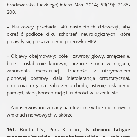
brodawczaka ludzkiego).
Intern Med
2014; 53(19): 2185-
200.
– Naukowcy przebadali 40 nastoletnich dziewcząt, aby
określić podłoże kilku schorzeń neurologicznych, które
pojawiły się po szczepieniu przeciwko HPV.
– Objawy obejmowały: bóle i zawroty głowy, zmęczenie,
bóle i osłabienie kończyn, uczucie zimna w nogach,
zaburzenia menstruacji, trudności z utrzymaniem
pionowej postawy ciała (nietolerancja ortostatyczna),
omdlenia, drgania, zaburzenia chodu, astenię, osłabienie
pamięci, słabą koncentrację i trudności w uczeniu się.
– Zaobserwowano zmiany patologiczne w bezmielinowych
włóknach nerwowych w skórze.
161.
Brinth L.S., Pors K. i in.,
Is chronic fatigue
syndrome/myalgic encephalomyelitis a relevant