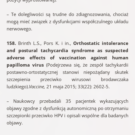
– Te dolegliwości są trudne do zdiagnozowania, chociaż
mogą mieć związek z dysfunkcjami współczulnego układu
nerwowego.
158.
Brinth L.S., Pors K. i in.,
Orthostatic intolerance
and postural tachycardia syndrome as suspected
adverse effects of vaccination against human
papilloma virus
(Podejrzewa się, że zespół tachykardii
postawno-ortostatycznej stanowi niepożądany skutek
szczepienia przeciwko wirusowi brodawczaka
ludzkiego).
Vaccine,
21 maja 2015; 33(22): 2602-5.
– Naukowcy przebadali 35 pacjentek wykazujących
objawy zgodne z dysfunkcją autonomiczną po otrzymaniu
szczepionki przeciwko HPV i opisali wspólne dla badanych
objawy.