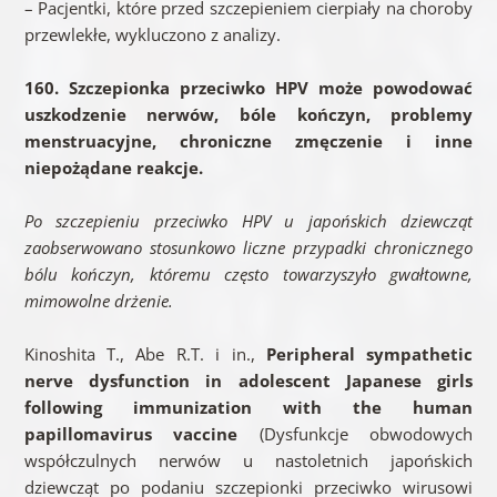
– Pacjentki, które przed szczepieniem cierpiały na choroby
przewlekłe, wykluczono z analizy.
160. Szczepionka przeciwko HPV może powodować
uszkodzenie nerwów, bóle kończyn, problemy
menstruacyjne, chroniczne zmęczenie i inne
niepożądane reakcje.
Po szczepieniu przeciwko HPV u japońskich dziewcząt
zaobserwowano stosunkowo liczne przypadki chronicznego
bólu kończyn, któremu często towarzyszyło gwałtowne,
mimowolne drżenie.
Kinoshita T., Abe R.T. i in.,
Peripheral sympathetic
nerve dysfunction in adolescent Japanese girls
following immunization with the human
papillomavirus vaccine
(Dysfunkcje obwodowych
współczulnych nerwów u nastoletnich japońskich
dziewcząt po podaniu szczepionki przeciwko wirusowi