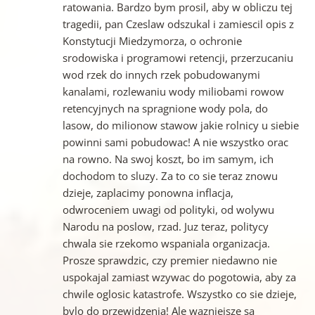
ratowania. Bardzo bym prosil, aby w obliczu tej
tragedii, pan Czeslaw odszukal i zamiescil opis z
Konstytucji Miedzymorza, o ochronie
srodowiska i programowi retencji, przerzucaniu
wod rzek do innych rzek pobudowanymi
kanalami, rozlewaniu wody miliobami rowow
retencyjnych na spragnione wody pola, do
lasow, do milionow stawow jakie rolnicy u siebie
powinni sami pobudowac! A nie wszystko orac
na rowno. Na swoj koszt, bo im samym, ich
dochodom to sluzy. Za to co sie teraz znowu
dzieje, zaplacimy ponowna inflacja,
odwroceniem uwagi od polityki, od wolywu
Narodu na poslow, rzad. Juz teraz, politycy
chwala sie rzekomo wspaniala organizacja.
Prosze sprawdzic, czy premier niedawno nie
uspokajal zamiast wzywac do pogotowia, aby za
chwile oglosic katastrofe. Wszystko co sie dzieje,
bylo do przewidzenia! Ale wazniejsze sa