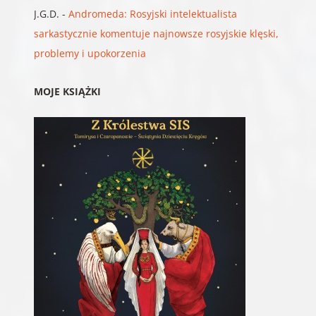
J.G.D.
-
Andromeda: Rosyjski intelektualista
sarkastycznie komentuje najnowsze rosyjskie klęski,
problemy i upokorzenia
MOJE KSIĄŻKI