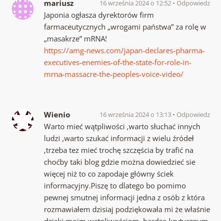
mariusz
16 września 2024 o 12:52
Odpowiedz
Japonia ogłasza dyrektorów firm
farmaceutycznych „wrogami państwa” za rolę w
„masakrze” mRNA!
https://amg-news.com/japan-declares-pharma-
executives-enemies-of-the-state-for-role-in-
mrna-massacre-the-peoples-voice-video/
Wienio
16 września 2024 o 13:13
Odpowiedz
Warto mieć wątpliwości ,warto słuchać innych
ludzi ,warto szukać informacji z wielu źródeł
,trzeba tez mieć trochę szczęścia by trafić na
choćby taki blog gdzie można dowiedzieć sie
więcej niż to co zapodaje główny ściek
informacyjny.Piszę to dlatego bo pomimo
pewnej smutnej informacji jedna z osób z która
rozmawiałem dzisiaj podziękowała mi że właśnie