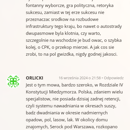
fontanny wyborcze, gra polityczna, retoryka
sukcesu, zamiast w tej erze sukcesu nie
przeznaczac srodkow na rozbudowe
infrastruktury tego kraju, bo nawet o autostrady
dwupasmowe byla klotnia, czy warto,
szczegolnie na wschodzie je bud owac, o szybka
kolej, o CPK, o przekop mierzei. A jak cos sie
zrobi, to na pol gwizdka, nigdy godnej jakosci.
ORLICKI
16 września 2024 o 21:58
Odpowiedz
Jest o tym mowa, bardzo szeroko, w Rozdziale IV
Konstytucji Miedzymorza. Polska, zdaniem wielu
specjalistow, nie posiada dzisiaj zadnej retencji,
czyli systemu nawadniania w okresach suszy,
badz dwadniania w okresie nadmiernych
opadow, pol, lasow, lak. W okolicy domu
znajomych, Serock pod Warszawa, rozkopano