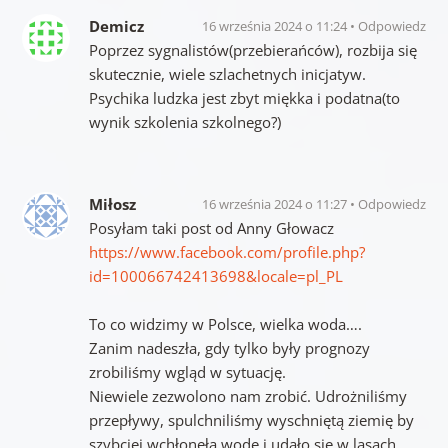
Demicz
16 września 2024 o 11:24
Odpowiedz
Poprzez sygnalistów(przebierańców), rozbija się
skutecznie, wiele szlachetnych inicjatyw.
Psychika ludzka jest zbyt miękka i podatna(to
wynik szkolenia szkolnego?)
Miłosz
16 września 2024 o 11:27
Odpowiedz
Posyłam taki post od Anny Głowacz
https://www.facebook.com/profile.php?
id=100066742413698&locale=pl_PL
To co widzimy w Polsce, wielka woda….
Zanim nadeszła, gdy tylko były prognozy
zrobiliśmy wgląd w sytuację.
Niewiele zezwolono nam zrobić. Udrożniliśmy
przepływy, spulchniliśmy wyschniętą ziemię by
szybciej wchłonęła wodę i udało się w lasach