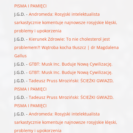
PISMA I PAMIĘCI
J.G.D.
-
Andromeda: Rosyjski intelektualista
sarkastycznie komentuje najnowsze rosyjskie klęski,
problemy i upokorzenia
J.G.D.
-
Kierunek Zdrowie: To nie cholesterol jest
problemem?! Wątroba kocha tłuszcz | dr Magdalena
Gallus
J.G.D.
-
GTBT: Musk Inc. Buduje Nową Cywilizację.
J.G.D.
-
GTBT: Musk Inc. Buduje Nową Cywilizację.
J.G.D.
-
Tadeusz Pruss Mroziński: ŚCIEŻKI GWIAZD,
PISMA I PAMIĘCI
J.G.D.
-
Tadeusz Pruss Mroziński: ŚCIEŻKI GWIAZD,
PISMA I PAMIĘCI
J.G.D.
-
Andromeda: Rosyjski intelektualista
sarkastycznie komentuje najnowsze rosyjskie klęski,
problemy i upokorzenia