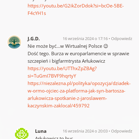
https://youtu.be/G2ikZorDdok?si=bcOe-5BE-
F4cYH1s
J.G.D.
16 września 2024 o 17:16
Odpowiedz
Nie może być…w Wirtualnej Polsce 😉
Dość tego. Burza w europarlamencie w sprawie
szczepień i bigfarmtrysta Arłukowicz
https://youtu.be/UTThxZpZBAg?
si=TuGmI7BVF9hqrtyY
https://niezalezna.pl/polityka/opozycja/dziadek-
w-ormo-ojciec-za-platforma-jak-syn-bartosza-
arlukowicza-spotkanie-z-jaroslawem-
kaczynskim-zaklocal/459792
Luna
16 września 2024 o 20:03
Odpowiedz
Arłukowicz to buc.