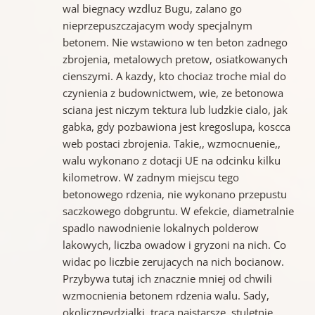
wal biegnacy wzdluz Bugu, zalano go
nieprzepuszczajacym wody specjalnym
betonem. Nie wstawiono w ten beton zadnego
zbrojenia, metalowych pretow, osiatkowanych
cienszymi. A kazdy, kto chociaz troche mial do
czynienia z budownictwem, wie, ze betonowa
sciana jest niczym tektura lub ludzkie cialo, jak
gabka, gdy pozbawiona jest kregoslupa, koscca
web postaci zbrojenia. Takie,, wzmocnuenie,,
walu wykonano z dotacji UE na odcinku kilku
kilometrow. W zadnym miejscu tego
betonowego rdzenia, nie wykonano przepustu
saczkowego dobgruntu. W efekcie, diametralnie
spadlo nawodnienie lokalnych polderow
lakowych, liczba owadow i gryzoni na nich. Co
widac po liczbie zerujacych na nich bocianow.
Przybywa tutaj ich znacznie mniej od chwili
wzmocnienia betonem rdzenia walu. Sady,
okolicznevdzialki, traca najstarsze, stuletnie