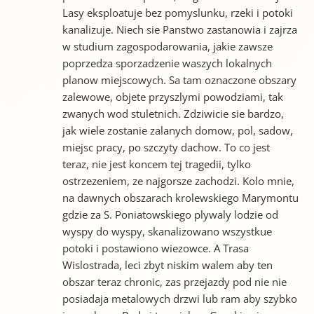
Lasy eksploatuje bez pomyslunku, rzeki i potoki
kanalizuje. Niech sie Panstwo zastanowia i zajrza
w studium zagospodarowania, jakie zawsze
poprzedza sporzadzenie waszych lokalnych
planow miejscowych. Sa tam oznaczone obszary
zalewowe, objete przyszlymi powodziami, tak
zwanych wod stuletnich. Zdziwicie sie bardzo,
jak wiele zostanie zalanych domow, pol, sadow,
miejsc pracy, po szczyty dachow. To co jest
teraz, nie jest koncem tej tragedii, tylko
ostrzezeniem, ze najgorsze zachodzi. Kolo mnie,
na dawnych obszarach krolewskiego Marymontu
gdzie za S. Poniatowskiego plywaly lodzie od
wyspy do wyspy, skanalizowano wszystkue
potoki i postawiono wiezowce. A Trasa
Wislostrada, leci zbyt niskim walem aby ten
obszar teraz chronic, zas przejazdy pod nie nie
posiadaja metalowych drzwi lub ram aby szybko