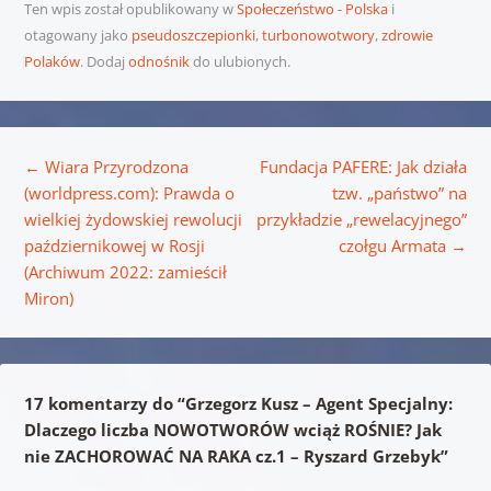
Ten wpis został opublikowany w
Społeczeństwo - Polska
i
otagowany jako
pseudoszczepionki
,
turbonowotwory
,
zdrowie
Polaków
. Dodaj
odnośnik
do ulubionych.
Nawigacja wpisu
←
Wiara Przyrodzona
Fundacja PAFERE: Jak działa
(worldpress.com): Prawda o
tzw. „państwo” na
wielkiej żydowskiej rewolucji
przykładzie „rewelacyjnego”
październikowej w Rosji
czołgu Armata
→
(Archiwum 2022: zamieścił
Miron)
17 komentarzy do “
Grzegorz Kusz – Agent Specjalny:
Dlaczego liczba NOWOTWORÓW wciąż ROŚNIE? Jak
nie ZACHOROWAĆ NA RAKA cz.1 – Ryszard Grzebyk
”