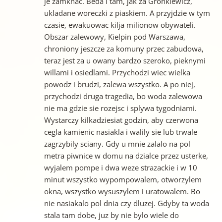
je zamknac. Beda i tam, jak za Gronkiewicz,
ukladane woreczki z piaskiem. A przyjdzie w tym
czasie, ewakuowac kilja milionow obywateli.
Obszar zalewowy, Kielpin pod Warszawa,
chroniony jeszcze za komuny przec zabudowa,
teraz jest za u owany bardzo szeroko, pieknymi
willami i osiedlami. Przychodzi wiec wielka
powodz i brudzi, zalewa wszystko. A po niej,
przychodzi druga tragedia, bo woda zalewowa
nie ma gdzie sie rozejsc i splywa tygodniami.
Wystarczy kilkadziesiat godzin, aby czerwona
cegla kamienic nasiakla i walily sie lub trwale
zagrzybily sciany. Gdy u mnie zalalo na pol
metra piwnice w domu na dzialce przez usterke,
wyjalem pompe i dwa weze strazackie i w 10
minut wszystko wypompowalem, otworzylem
okna, wszystko wysuszylem i uratowalem. Bo
nie nasiakalo pol dnia czy dluzej. Gdyby ta woda
stala tam dobe, juz by nie bylo wiele do