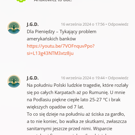
J.G.D.
16 września 2024 o 17:56
Odpowiedz
Dla Pieniędzy – Tykający problem
amerykańskich banków
https://youtu.be/7VOFnquvPpo?
si=L13g43NTM3xtz8ju
J.G.D.
16 września 2024 o 19:44
Odpowiedz
Na południu Polski ludzkie tragedie, które rozlały
się po całych Karpatach aż po Rumunię. U mnie
na Podlasiu piękne ciepłe lato 25-27 °C i brak
większych opadów od 7 lat.
To co się dzieje na południu aż ściska za gardło,
a to nie koniec, bo walka ze skutkami, zwłaszcza
sanitarnymi jeszcze przed nimi. Wsparcie