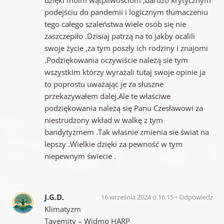
dzięki moim wątpliwościom ,bardzo krytycznym
podejściu do pandemii i logicznym tłumaczeniu
tego całego szaleństwa wiele osób się nie
zaszczepiło .Dzisiaj patrzą na to jakby ocalili
swoje życie ,za tym poszły ich rodziny i znajomi
.Podziękowania oczywiście należą sie tym
wszystkim którzy wyrażali tutaj swoje opinie ja
to poprostu uważając je za słuszne
przekazywałem dalej.Ale te właściwe
podziękowania należą się Panu Czesławowi za
niestrudzony wkład w walkę z tym
bandytyzmem .Tak właśnie zmienia sie świat na
lepszy .Wielkie dzięki za pewność w tym
niepewnym świecie .
J.G.D.
16 września 2024 o 16:15
Odpowiedz
Klimatyzm
Tayemity – Widmo HARP