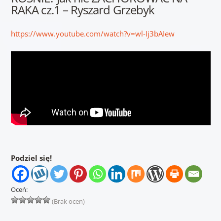
RAKA cz.1 – Ryszard Grzebyk
https://www.youtube.com/watch?v=wl-Ij3bAIew
Podziel się!
Oceń:
(Brak ocen)