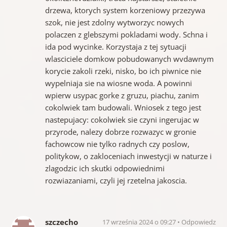
drzewa, ktorych system korzeniowy przezywa
szok, nie jest zdolny wytworzyc nowych
polaczen z glebszymi pokladami wody. Schna i
ida pod wycinke. Korzystaja z tej sytuacji
wlasciciele domkow pobudowanych wvdawnym
korycie zakoli rzeki, nisko, bo ich piwnice nie
wypelniaja sie na wiosne woda. A powinni
wpierw usypac gorke z gruzu, piachu, zanim
cokolwiek tam budowali. Wniosek z tego jest
nastepujacy: cokolwiek sie czyni ingerujac w
przyrode, nalezy dobrze rozwazyc w gronie
fachowcow nie tylko radnych czy poslow,
politykow, o zakloceniach inwestycji w naturze i
zlagodzic ich skutki odpowiednimi
rozwiazaniami, czyli jej rzetelna jakoscia.
szczecho
17 września 2024 o 09:27
Odpowiedz