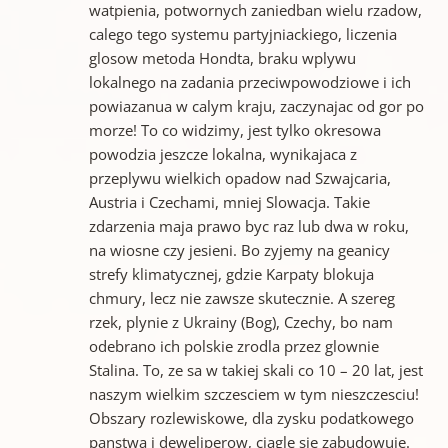
watpienia, potwornych zaniedban wielu rzadow,
calego tego systemu partyjniackiego, liczenia
glosow metoda Hondta, braku wplywu
lokalnego na zadania przeciwpowodziowe i ich
powiazanua w calym kraju, zaczynajac od gor po
morze! To co widzimy, jest tylko okresowa
powodzia jeszcze lokalna, wynikajaca z
przeplywu wielkich opadow nad Szwajcaria,
Austria i Czechami, mniej Slowacja. Takie
zdarzenia maja prawo byc raz lub dwa w roku,
na wiosne czy jesieni. Bo zyjemy na geanicy
strefy klimatycznej, gdzie Karpaty blokuja
chmury, lecz nie zawsze skutecznie. A szereg
rzek, plynie z Ukrainy (Bog), Czechy, bo nam
odebrano ich polskie zrodla przez glownie
Stalina. To, ze sa w takiej skali co 10 – 20 lat, jest
naszym wielkim szczesciem w tym nieszczesciu!
Obszary rozlewiskowe, dla zysku podatkowego
panstwa i deweliperow, ciagle sie zabudowuje.