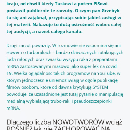
kraju, od chwili kiedy Tuskowi a potem PISowi
postawił publicznie te zarzuty. O czym pan Grzebyk
tu się ani zająknął, przypisując sobie jakieś zasługi w
tej materii. Nakazuje to dużą ostrożność wobec całej
tej audycji, a nawet całego kanału.
Drugi zarzut poważny: W rozmowie nie wspomina się ani
słowem o turborakach – bardzo dziwacznych i atakujących
ludzi młodych oraz związku wysypu raka z preparatami
mRNA zastosowanymi masowo jako super-lek na covid
19. Wielka oglądalność takich programów na YouTube, w
którym jednocześnie uniemożliwiają w ogóle publikację
filmów osobom, które od dawna krytykują SYSTEM
powoduje, że uzasadnione jest tutaj pytanie o manipulację
medialną wybielającą trubo-raki i pseudoszczepionki
mRNA.
Dlaczego liczba NOWOTWORÓW wciąż
ROŚNIE? Jak nie ZACHOROWAĆ NA