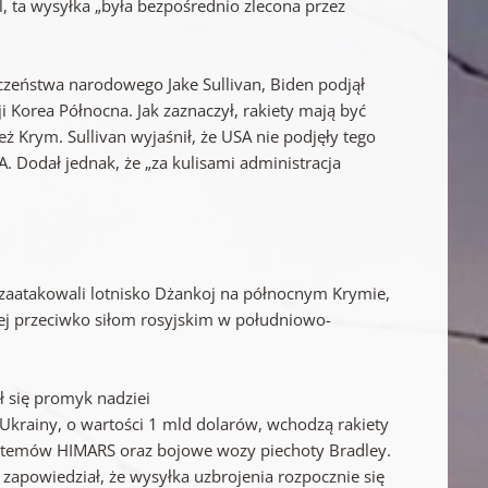
, ta wysyłka „była bezpośrednio zlecona przez
eczeństwa narodowego Jake Sullivan, Biden podjął
ji Korea Północna. Jak zaznaczył, rakiety mają być
eż Krym. Sullivan wyjaśnił, że USA nie podjęły tego
. Dodał jednak, że „za kulisami administracja
y zaatakowali lotnisko Dżankoj na północnym Krymie,
niej przeciwko siłom rosyjskim w południowo-
ił się promyk nadziei
Ukrainy, o wartości 1 mld dolarów, wchodzą rakiety
systemów HIMARS oraz bojowe wozy piechoty Bradley.
n zapowiedział, że wysyłka uzbrojenia rozpocznie się