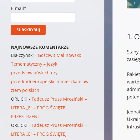
E-mail*
1. O
NAJNOWSZE KOMENTARZE
Stany
Białczyński
-
Gościwit Malinowski:
zasię
Temematyczny – język
przedsłowiańskich czy
Rakie
warto
przedindoeuropejskich mieszkańców
admin
ziem polskich
potenc
ORLICKI
-
Tadeusz Pruss Mroziński –
LITERA „E” – PRÓG ŚWIĘTEJ
Jedna
PRZESTRZENI
Ukrai
ORLICKI
-
Tadeusz Pruss Mroziński –
infra
LITERA „E” – PRÓG ŚWIĘTEJ