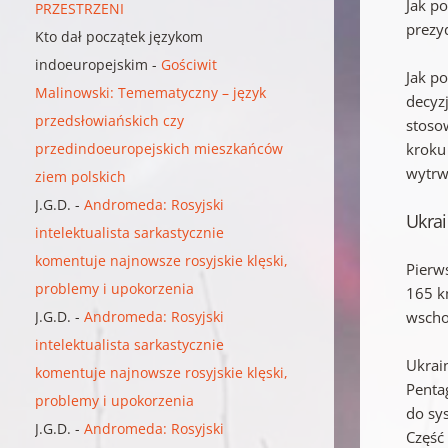
Jak p
PRZESTRZENI
prezy
Kto dał początek językom
indoeuropejskim
-
Gościwit
Jak p
Malinowski: Temematyczny – język
decyzj
przedsłowiańskich czy
stosow
kroku
przedindoeuropejskich mieszkańców
wytrw
ziem polskich
J.G.D.
-
Andromeda: Rosyjski
Ukrai
intelektualista sarkastycznie
komentuje najnowsze rosyjskie klęski,
Pierw
problemy i upokorzenia
165 km
wscho
J.G.D.
-
Andromeda: Rosyjski
intelektualista sarkastycznie
Ukrain
komentuje najnowsze rosyjskie klęski,
Penta
problemy i upokorzenia
do sy
J.G.D.
-
Andromeda: Rosyjski
Część 