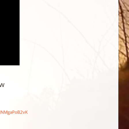
ów
rJNMgaPoB2vK