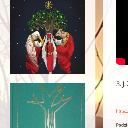
3. 
https
Podzie