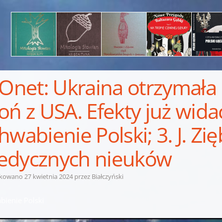
 Onet: Ukraina otrzymał
oń z USA. Efekty już widać
hwabienie Polski; 3. J. Z
dycznych nieuków
ikowano
27 kwietnia 2024
przez
Białczyński
bienie Polski