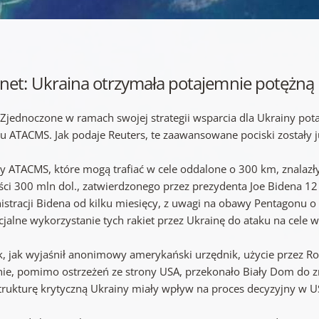
net: Ukraina otrzymała potajemnie potężną 
 Zjednoczone w ramach swojej strategii wsparcia dla Ukrainy pota
gu ATACMS. Jak podaje Reuters, te zaawansowane pociski zostały j
ty ATACMS, które mogą trafiać w cele oddalone o 300 km, znalazł
ści 300 mln dol., zatwierdzonego przez prezydenta Joe Bidena 1
istracji Bidena od kilku miesięcy, z uwagi na obawy Pentagonu
jalne wykorzystanie tych rakiet przez Ukrainę do ataku na cele w 
k, jak wyjaśnił anonimowy amerykański urzędnik, użycie przez Ros
nie, pomimo ostrzeżeń ze strony USA, przekonało Biały Dom do z
strukturę krytyczną Ukrainy miały wpływ na proces decyzyjny w U