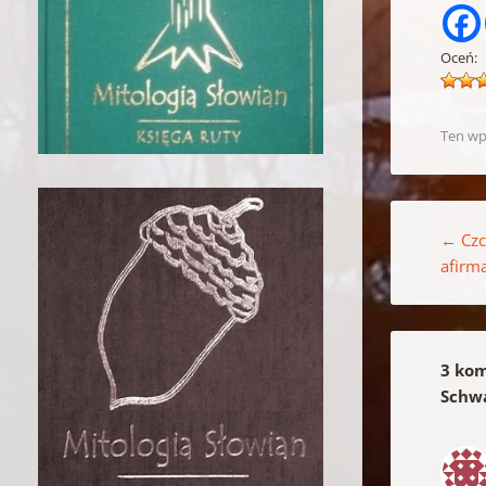
Oceń:
Ten wp
Nawigacja w
←
Czc
afirma
3 kom
Schwa