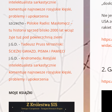
intelektualista sarkastycznie
„dosł
komentuje najnowsze rosyjskie klęski,
Nie je
problemy i upokorzenia
USA z
szczecho
-
Polskie Radio: Masłomęcz –
rakie
tu historia sprzed blisko 2000 lat wciąż
żyje tuż pod powierzchnią ziemi
https
J.G.D.
-
Tadeusz Pruss Mroziński:
widac
ŚCIEŻKI GWIAZD, PISMA I PAMIĘCI
J.G.D.
-
Andromeda: Rosyjski
intelektualista sarkastycznie
2. G
komentuje najnowsze rosyjskie klęski,
problemy i upokorzenia
https
MOJE KSIĄŻKI