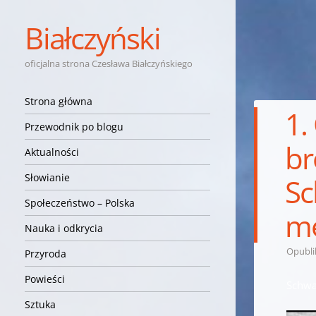
Białczyński
oficjalna strona Czesława Białczyńskiego
Nawigacja
Przejdź do treści
Strona główna
1.
Przewodnik po blogu
br
Aktualności
Słowianie
Sc
Społeczeństwo – Polska
me
Nauka i odkrycia
Opubl
Przyroda
Powieści
Schwa
Sztuka