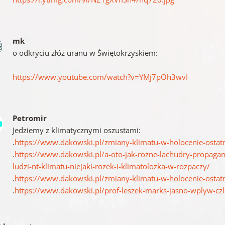
mk
o odkryciu złóż uranu w Świętokrzyskiem:
https://www.youtube.com/watch?v=YMj7pOh3wvI
Petromir
Jedziemy z klimatycznymi oszustami:
.
https://www.dakowski.pl/zmiany-klimatu-w-holocenie-ostatn
.
https://www.dakowski.pl/a-oto-jak-rozne-lachudry-propagan
ludzi-nt-klimatu-niejaki-rozek-i-klimatolozka-w-rozpaczy/
.
https://www.dakowski.pl/zmiany-klimatu-w-holocenie-ostatn
.
https://www.dakowski.pl/prof-leszek-marks-jasno-wplyw-czl