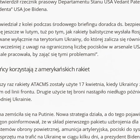
otwierdził rzecznik prasowy Departamentu Stanu USA Vedant Patel
denta” USA Joe Bidena.
owiedział z kolei podczas środowego briefingu doradca ds. bezpi
ę jeszcze w lutym, tuż po tym, jak rakiety balistyczne wysłała Ros
ane wyłącznie na terytorium Ukrainy, do której zalicza się równi
 wcześniej z uwagi na ograniczoną liczbę pocisków w arsenale USA
ale pracowała, by zająć się tymi problemami”.
ńcy korzystają z amerykańskich rakiet
szy raz rakiety ATACMS zostały użyte 17 kwietnia, kiedy Ukraińc
 od linii frontu. Drugie użycie tej broni nastąpiło niedługo póź
dniej Ukrainie.
a zemściła się na Putinie. Nowa strategia działa, a do tego pojaw
gon poinformował, że w skład pierwszego pakietu uzbrojenia dla 
stemów obrony powietrznej, amunicja artyleryjska, pociski do 
sprzętu ma trafić na Ukrainę w ciągu kilku dni, a prezydent Bide