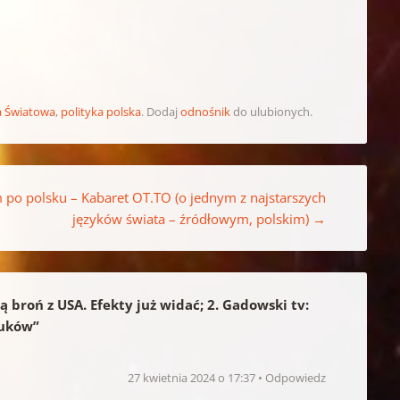
a Światowa
,
polityka polska
. Dodaj
odnośnik
do ulubionych.
 po polsku – Kabaret OT.TO (o jednym z najstarszych
języków świata – źródłowym, polskim)
→
 broń z USA. Efekty już widać; 2. Gadowski tv:
euków
”
27 kwietnia 2024 o 17:37
Odpowiedz