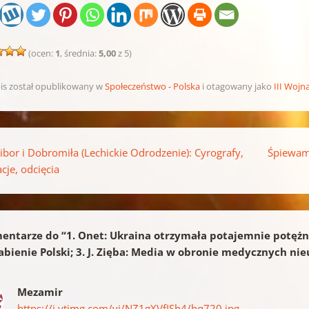
(ocen:
1
, średnia:
5,00
z 5)
is został opublikowany w
Społeczeństwo - Polska
i otagowany jako
III Wojn
pisu
ibor i Dobromiła (Lechickie Odrodzenie): Cyrografy,
Śpiewam
cje, odcięcia
entarze do “
1. Onet: Ukraina otrzymała potajemnie potężną
bienie Polski; 3. J. Zięba: Media w obronie medycznych ni
Mezamir
https://i.ytimg.com/vi/NZ1gXVfISh4/hq720.jpg