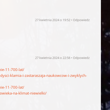
27 kwietnia 2024 o 19:52
Odpowiedz
27 kwietnia 2024 o 22:58
Odpowiedz
ie-11-700-lat/
dysci-klamia-i-zastaraszaja-naukowcow-i-zwyklych-
ie-11-700-lat/
owieka-na-klimat-niewielki/