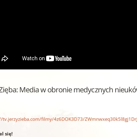
J. Zięba: Media w obronie medycznych nieuk
://tv.jerzyzieba.com/filmy/4z6DOK3D73/ZWmnwxeq30k5l8gj1D
l się!