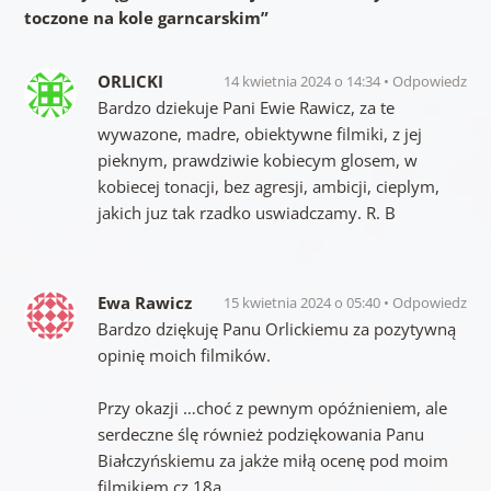
toczone na kole garncarskim
”
ORLICKI
14 kwietnia 2024 o 14:34
Odpowiedz
Bardzo dziekuje Pani Ewie Rawicz, za te
wywazone, madre, obiektywne filmiki, z jej
pieknym, prawdziwie kobiecym glosem, w
kobiecej tonacji, bez agresji, ambicji, cieplym,
jakich juz tak rzadko uswiadczamy. R. B
Ewa Rawicz
15 kwietnia 2024 o 05:40
Odpowiedz
Bardzo dziękuję Panu Orlickiemu za pozytywną
opinię moich filmików.
Przy okazji …choć z pewnym opóźnieniem, ale
serdeczne ślę również podziękowania Panu
Białczyńskiemu za jakże miłą ocenę pod moim
filmikiem cz.18a.