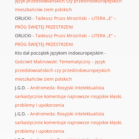
język przedsłowiańskich czy przedindoeuropejskich
mieszkańców ziem polskich
ORLICKI
-
Tadeusz Pruss Mroziński – LITERA „E” –
PRÓG ŚWIĘTEJ PRZESTRZENI
ORLICKI
-
Tadeusz Pruss Mroziński – LITERA „E” –
PRÓG ŚWIĘTEJ PRZESTRZENI
Kto dał początek językom indoeuropejskim
-
Gościwit Malinowski: Temematyczny – język
przedsłowiańskich czy przedindoeuropejskich
mieszkańców ziem polskich
J.G.D.
-
Andromeda: Rosyjski intelektualista
sarkastycznie komentuje najnowsze rosyjskie klęski,
problemy i upokorzenia
J.G.D.
-
Andromeda: Rosyjski intelektualista
sarkastycznie komentuje najnowsze rosyjskie klęski,
problemy i upokorzenia