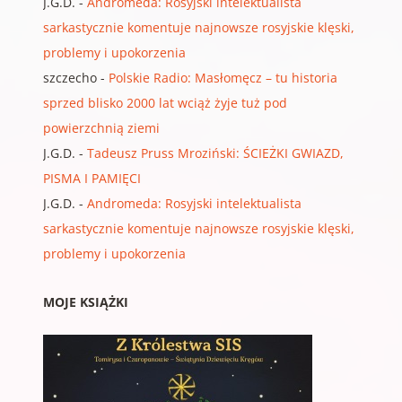
J.G.D.
-
Andromeda: Rosyjski intelektualista
sarkastycznie komentuje najnowsze rosyjskie klęski,
problemy i upokorzenia
szczecho
-
Polskie Radio: Masłomęcz – tu historia
sprzed blisko 2000 lat wciąż żyje tuż pod
powierzchnią ziemi
J.G.D.
-
Tadeusz Pruss Mroziński: ŚCIEŻKI GWIAZD,
PISMA I PAMIĘCI
J.G.D.
-
Andromeda: Rosyjski intelektualista
sarkastycznie komentuje najnowsze rosyjskie klęski,
problemy i upokorzenia
MOJE KSIĄŻKI