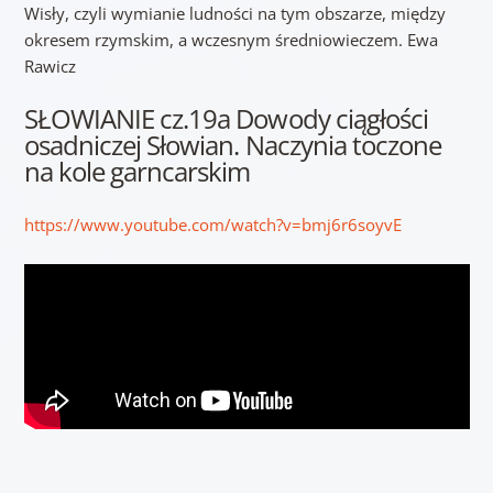
Wisły, czyli wymianie ludności na tym obszarze, między
okresem rzymskim, a wczesnym średniowieczem. Ewa
Rawicz
SŁOWIANIE cz.19a Dowody ciągłości
osadniczej Słowian. Naczynia toczone
na kole garncarskim
https://www.youtube.com/watch?v=bmj6r6soyvE