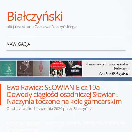
Białczyński
oficjalna strona Czesława Białczyńskiego
NAWIGACJA
Przejdź do treści
Ewa Rawicz: SŁOWIANIE cz.19a –
Dowody ciągłości osadniczej Słowian.
Naczynia toczone na kole garncarskim
Opublikowano
14 kwietnia 2024
przez
Białczyński
Dowody ciągłości osadniczej Słowian. Naczynia toczone na
kole garncarskim