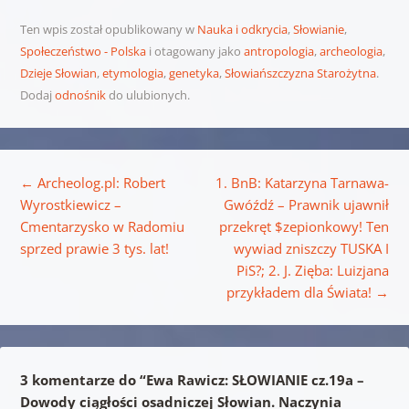
Ten wpis został opublikowany w
Nauka i odkrycia
,
Słowianie
,
Społeczeństwo - Polska
i otagowany jako
antropologia
,
archeologia
,
Dzieje Słowian
,
etymologia
,
genetyka
,
Słowiańszczyzna Starożytna
.
Dodaj
odnośnik
do ulubionych.
Nawigacja wpisu
←
Archeolog.pl: Robert
1. BnB: Katarzyna Tarnawa-
Wyrostkiewicz –
Gwóźdź – Prawnik ujawnił
Cmentarzysko w Radomiu
przekręt $zepionkowy! Ten
sprzed prawie 3 tys. lat!
wywiad zniszczy TUSKA I
PiS?; 2. J. Zięba: Luizjana
przykładem dla Świata!
→
3 komentarze do “
Ewa Rawicz: SŁOWIANIE cz.19a –
Dowody ciągłości osadniczej Słowian. Naczynia