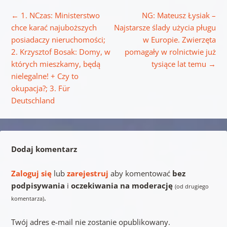
Nawigacja wpisu
←
1. NCzas: Ministerstwo
NG: Mateusz Łysiak –
chce karać najuboższych
Najstarsze ślady użycia pługu
posiadaczy nieruchomości;
w Europie. Zwierzęta
2. Krzysztof Bosak: Domy, w
pomagały w rolnictwie już
których mieszkamy, będą
tysiące lat temu
→
nielegalne! + Czy to
okupacja?; 3. Für
Deutschland
Dodaj komentarz
Zaloguj się
lub
zarejestruj
aby komentować
bez
podpisywania
i
oczekiwania na moderację
(od drugiego
.
komentarza)
Twój adres e-mail nie zostanie opublikowany.