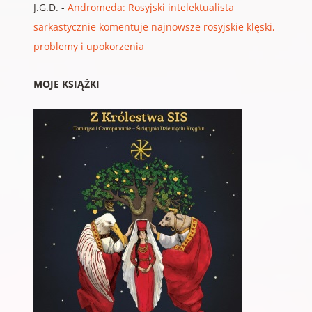
J.G.D.
-
Andromeda: Rosyjski intelektualista
sarkastycznie komentuje najnowsze rosyjskie klęski,
problemy i upokorzenia
MOJE KSIĄŻKI