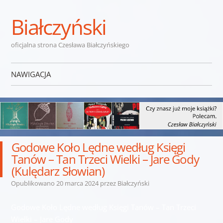
Białczyński
oficjalna strona Czesława Białczyńskiego
NAWIGACJA
Przejdź do treści
Godowe Koło Lędne według Księgi
Tanów – Tan Trzeci Wielki – Jare Gody
(Kulędarz Słowian)
Opublikowano
20 marca 2024
przez
Białczyński
Godowe Koło Lędne według Księgi Tanów – Tan Trzeci
Wielki – Jare Gody