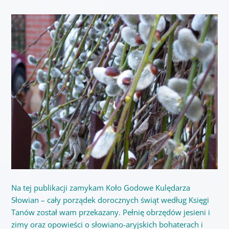
Na tej publikacji zamykam Koło Godowe Kulędarza
Słowian – cały porządek dorocznych świąt według Księgi
Tanów został wam przekazany. Pełnię obrzędów jesieni i
zimy oraz opowieści o słowiano-aryjskich bohaterach i