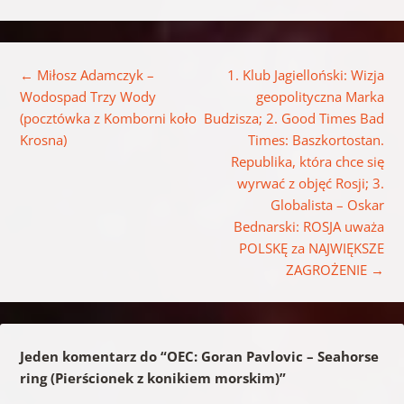
Nawigacja wpisu
←
Miłosz Adamczyk –
1. Klub Jagielloński: Wizja
Wodospad Trzy Wody
geopolityczna Marka
(pocztówka z Komborni koło
Budzisza; 2. Good Times Bad
Krosna)
Times: Baszkortostan.
Republika, która chce się
wyrwać z objęć Rosji; 3.
Globalista – Oskar
Bednarski: ROSJA uważa
POLSKĘ za NAJWIĘKSZE
ZAGROŻENIE
→
Jeden komentarz do “
OEC: Goran Pavlovic – Seahorse
ring (Pierścionek z konikiem morskim)
”