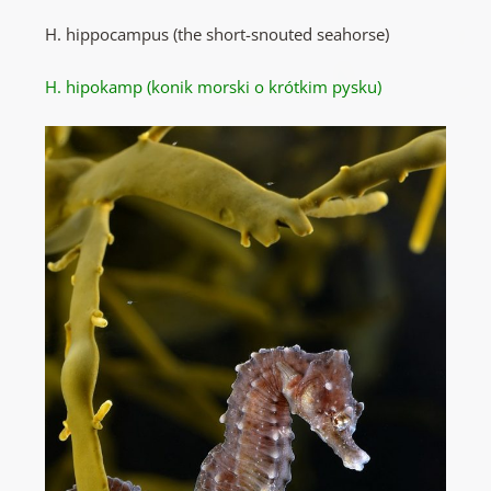
H. hippocampus (the short-snouted seahorse)
H. hipokamp (konik morski o krótkim pysku)