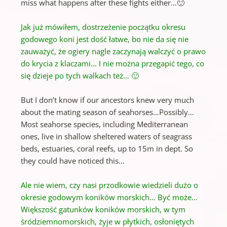
miss what happens after these fights either…🙂
Jak już mówiłem, dostrzeżenie początku okresu
godowego koni jest dość łatwe, bo nie da się nie
zauważyć, że ogiery nagle zaczynają walczyć o prawo
do krycia z klaczami… I nie można przegapić tego, co
się dzieje
po tych walkach też… 🙂
But I don’t know if our ancestors knew very much
about the mating season of seahorses…Possibly…
Most seahorse species, including Mediterranean
ones, live in shallow sheltered waters of seagrass
beds, estuaries, coral reefs, up to 15m in dept. So
they could have noticed this…
Ale nie wiem, czy nasi przodkowie wiedzieli dużo o
okresie godowym koników morskich… Być może…
Większość gatunków koników morskich, w tym
śródziemnomorskich, żyje w płytkich, osłoniętych