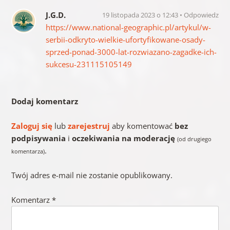
J.G.D.
19 listopada 2023 o 12:43
Odpowiedz
https://www.national-geographic.pl/artykul/w-
serbii-odkryto-wielkie-ufortyfikowane-osady-
sprzed-ponad-3000-lat-rozwiazano-zagadke-ich-
sukcesu-231115105149
Dodaj komentarz
Zaloguj się
lub
zarejestruj
aby komentować
bez
podpisywania
i
oczekiwania na moderację
(od drugiego
.
komentarza)
Twój adres e-mail nie zostanie opublikowany.
Komentarz
*