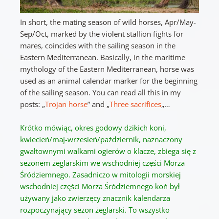
In short, the mating season of wild horses, Apr/May-
Sep/Oct, marked by the violent stallion fights for
mares, coincides with the sailing season in the
Eastern Mediterranean. Basically, in the maritime
mythology of the Eastern Mediterranean, horse was
used as an animal calendar marker for the beginning
of the sailing season. You can read all this in my
posts: „
Trojan horse
” and „
Three sacrifices
„…
Krótko mówiąc, okres godowy dzikich koni,
kwiecień/maj-wrzesień/październik, naznaczony
gwałtownymi walkami ogierów o klacze, zbiega się z
sezonem żeglarskim we wschodniej części Morza
Śródziemnego.
Zasadniczo w mitologii morskiej
wschodniej części Morza Śródziemnego koń był
używany jako zwierzęcy znacznik kalendarza
rozpoczynający sezon żeglarski.
To wszystko