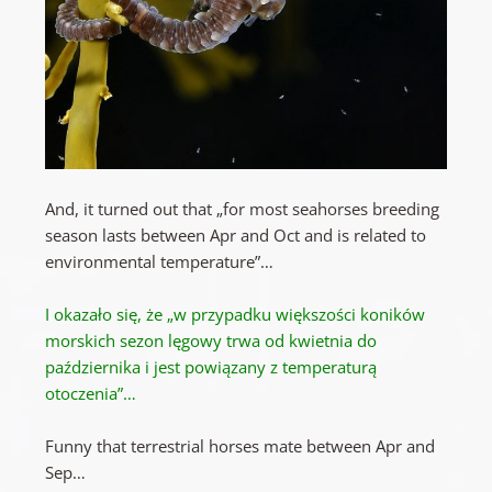
And, it turned out that „for most seahorses breeding
season lasts between Apr and Oct and is related to
environmental temperature”…
I okazało się, że „w przypadku większości koników
morskich sezon lęgowy trwa od kwietnia do
października i jest powiązany z temperaturą
otoczenia”…
Funny that terrestrial horses mate between Apr and
Sep…