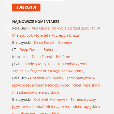
NAJNOWSZE KOMENTARZE
Pola Dec
-
TVP3 Opole: Odkrycie z przed 2500 lat. W
Miejscu odkryto artefakty z epoki brązu
Białczyński
-
Deep Forest – Bohème
LT
-
Deep Forest – Bohème
Kapciacia
-
Deep Forest – Bohème
J.G.D.
-
Siódmy Mały Tan – Tan Podstrzyżyn i
Zaplecin – fragment z Księgi Tanów (tom1)
Pola Dec
-
Gościwit Malinowski: Temematyczny –
język przedsłowiańskich czy przedindoeuropejskich
mieszkańców ziem polskich
Białczyński
-
Gościwit Malinowski: Temematyczny –
język przedsłowiańskich czy przedindoeuropejskich
mieszkańców ziem polskich