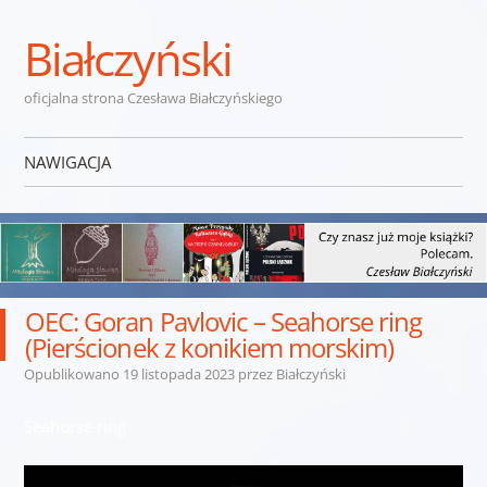
Białczyński
oficjalna strona Czesława Białczyńskiego
NAWIGACJA
Przejdź do treści
OEC: Goran Pavlovic – Seahorse ring
(Pierścionek z konikiem morskim)
Opublikowano
19 listopada 2023
przez
Białczyński
Seahorse ring