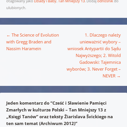
otagowany jako
Dziady i Baby
,
Tan Mniejszy 13
. Dodaj
odnośnik
do
ulubionych.
Nawigacja wpisu
←
The Science of Evolution
1. Dlaczego należy
with Gregg Braden and
unieważnić wybory –
Nassim Haramein
wniosek Antypartii do Sądu
Najwyższego; 2. Witold
Gadowski: Tajemnica
wyborów; 3. Never Forget –
NEVER
→
Jeden komentarz do “
Cześć i Sławienie Pamięci
Zmarłych w kulturze Polski – Tan Mniejszy 13 z
„Księgi Tanów” oraz teksty Žiarislava Švickiego na
ten sam temat (Archiwum 2012)
”