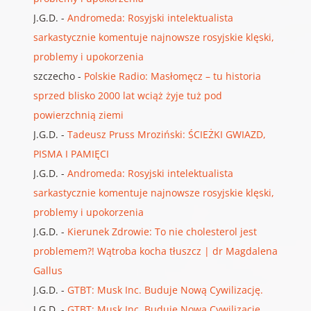
J.G.D.
-
Andromeda: Rosyjski intelektualista
sarkastycznie komentuje najnowsze rosyjskie klęski,
problemy i upokorzenia
szczecho
-
Polskie Radio: Masłomęcz – tu historia
sprzed blisko 2000 lat wciąż żyje tuż pod
powierzchnią ziemi
J.G.D.
-
Tadeusz Pruss Mroziński: ŚCIEŻKI GWIAZD,
PISMA I PAMIĘCI
J.G.D.
-
Andromeda: Rosyjski intelektualista
sarkastycznie komentuje najnowsze rosyjskie klęski,
problemy i upokorzenia
J.G.D.
-
Kierunek Zdrowie: To nie cholesterol jest
problemem?! Wątroba kocha tłuszcz | dr Magdalena
Gallus
J.G.D.
-
GTBT: Musk Inc. Buduje Nową Cywilizację.
J.G.D.
-
GTBT: Musk Inc. Buduje Nową Cywilizację.