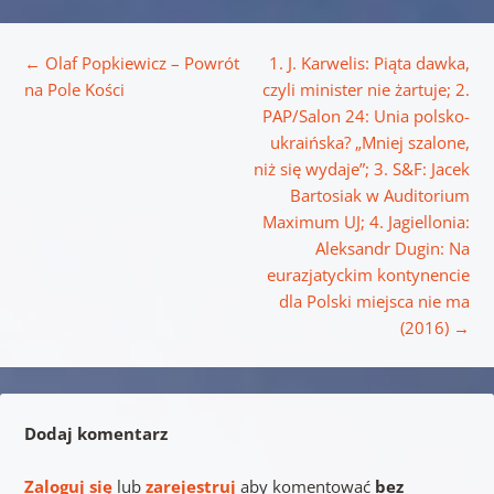
Nawigacja wpisu
←
Olaf Popkiewicz – Powrót
1. J. Karwelis: Piąta dawka,
na Pole Kości
czyli minister nie żartuje; 2.
PAP/Salon 24: Unia polsko-
ukraińska? „Mniej szalone,
niż się wydaje”; 3. S&F: Jacek
Bartosiak w Auditorium
Maximum UJ; 4. Jagiellonia:
Aleksandr Dugin: Na
eurazjatyckim kontynencie
dla Polski miejsca nie ma
(2016)
→
Dodaj komentarz
Zaloguj się
lub
zarejestruj
aby komentować
bez