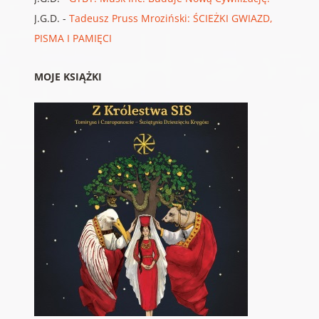
J.G.D.
-
Tadeusz Pruss Mroziński: ŚCIEŻKI GWIAZD,
PISMA I PAMIĘCI
MOJE KSIĄŻKI