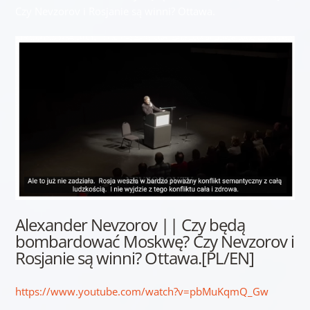
Czy Nevzorov i Rosjanie są winni? Ottawa.
Alexander Nevzorov || Czy będą
bombardować Moskwę? Czy Nevzorov i
Rosjanie są winni? Ottawa.[PL/EN]
https://www.youtube.com/watch?v=pbMuKqmQ_Gw