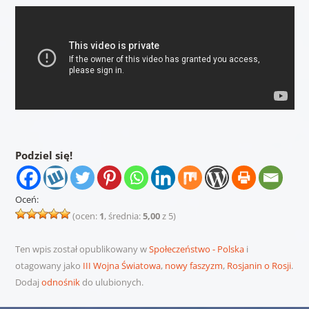
Podziel się!
Oceń:
(ocen:
1
, średnia:
5,00
z 5)
Ten wpis został opublikowany w
Społeczeństwo - Polska
i
otagowany jako
III Wojna Światowa
,
nowy faszyzm
,
Rosjanin o Rosji
.
Dodaj
odnośnik
do ulubionych.