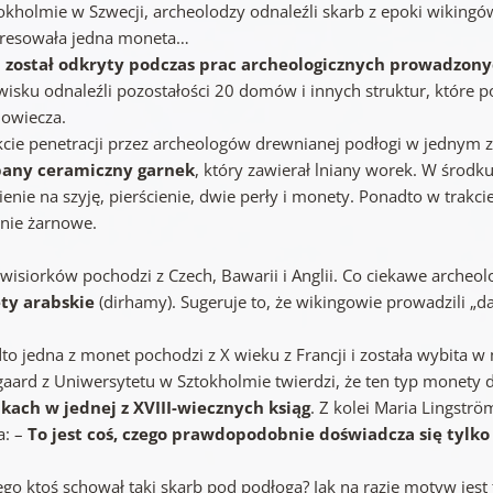
okholmie w Szwecji, archeolodzy odnaleźli skarb z epoki wiking
eresowała jedna moneta…
 został odkryty podczas prac archeologicznych prowadzon
wisku odnaleźli pozostałości 20 domów i innych struktur, które 
iowiecza.
kcie penetracji przez archeologów drewnianej podłogi w jedn
pany ceramiczny garnek
, który zawierał lniany worek. W środk
ienie na szyję, pierścienie, dwie perły i monety. Ponadto w trakc
nie żarnowe.
wisiorków pochodzi z Czech, Bawarii i Anglii. Co ciekawe archeolo
ty arabskie
(dirhamy). Sugeruje to, że wikingowie prowadzili „d
to jedna z monet pochodzi z X wieku z Francji i została wybita w
aard z Uniwersytetu w Sztokholmie twierdzi, że ten typ monety d
kach w jednej z XVIII-wiecznych ksiąg
. Z kolei Maria Lingst
a: –
To jest coś, czego prawdopodobnie doświadcza się tylko 
ego ktoś schował taki skarb pod podłogą? Jak na razie motyw jest