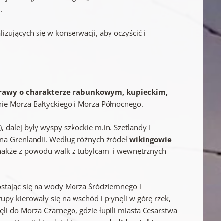
h
.
lizujących się w konserwacji, aby oczyścić i
rawy o charakterze rabunkowym, kupieckim,
nie Morza Bałtyckiego i Morza Północnego.
), dalej były wyspy szkockie m.in. Szetlandy i
li na Grenlandii. Według różnych źródeł
wikingowie
ednakże z powodu walk z tubylcami i wewnętrznych
ostając się na wody Morza Śródziemnego i
py kierowały się na wschód i płynęli w górę rzek,
li do Morza Czarnego, gdzie łupili miasta Cesarstwa