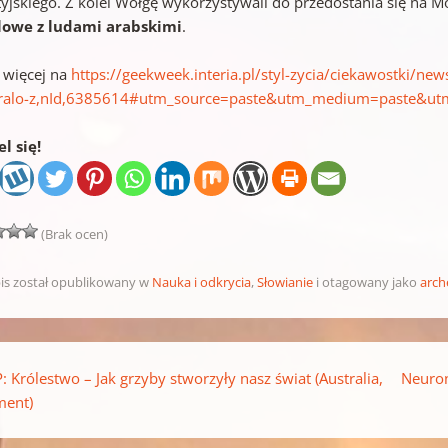
tyjskiego. Z kolei Wołgę wykorzystywali do przedostania się na M
owe z ludami arabskimi
.
j więcej na
https://geekweek.interia.pl/styl-zycia/ciekawostki/ne
ralo-z,nId,6385614#utm_source=paste&utm_medium=paste&utm
l się!
(Brak ocen)
is został opublikowany w
Nauka i odkrycia
,
Słowianie
i otagowany jako
arch
pisu
: Królestwo – Jak grzyby stworzyły nasz świat (Australia,
Neuron
ent)