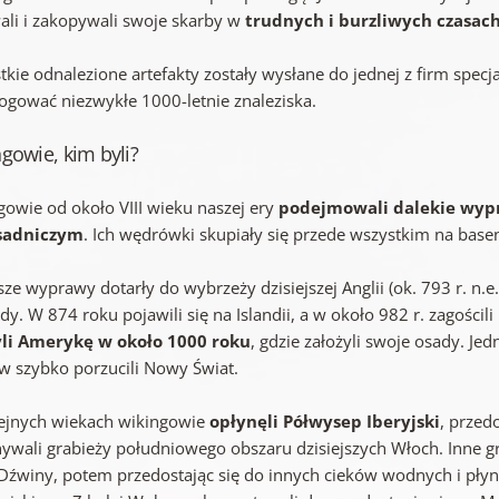
ali i zakopywali swoje skarby w
trudnych i burzliwych czasac
kie odnalezione artefakty zostały wysłane do jednej z firm specja
logować niezwykłe 1000-letnie znaleziska.
gowie, kim byli?
gowie od około VIII wieku naszej ery
podejmowali dalekie wyp
sadniczym
. Ich wędrówki skupiały się przede wszystkim na base
ze wyprawy dotarły do wybrzeży dzisiejszej Anglii (ok. 793 r. n.e.
y. W 874 roku pojawili się na Islandii, a w około 982 r. zagości
li Amerykę w około 1000 roku
, gdzie założyli swoje osady. J
w szybko porzucili Nowy Świat.
ejnych wiekach wikingowie
opłynęli Półwysep Iberyjski
, przed
ywali grabieży południowego obszaru dzisiejszych Włoch. Inne gru
 Dźwiny, potem przedostając się do innych cieków wodnych i płynę