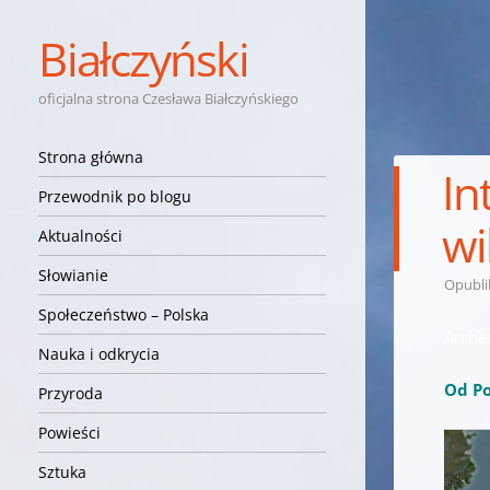
Białczyński
oficjalna strona Czesława Białczyńskiego
Nawigacja
Przejdź do treści
Strona główna
In
Przewodnik po blogu
wi
Aktualności
Słowianie
Opubl
Społeczeństwo – Polska
Arche
Nauka i odkrycia
Od Po
Przyroda
Powieści
Sztuka