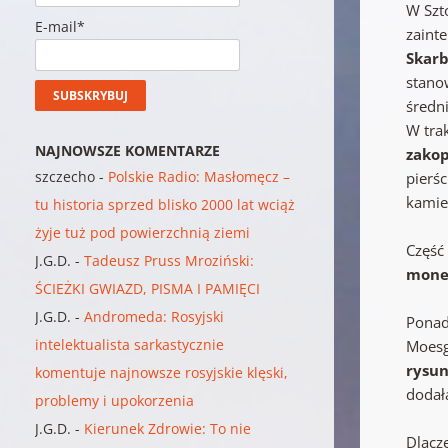
W Szt
E-mail*
zaint
Skarb
stano
średn
W tra
NAJNOWSZE KOMENTARZE
zako
szczecho
-
Polskie Radio: Masłomęcz –
pierśc
kamie
tu historia sprzed blisko 2000 lat wciąż
żyje tuż pod powierzchnią ziemi
Część 
J.G.D.
-
Tadeusz Pruss Mroziński:
mone
ŚCIEŻKI GWIAZD, PISMA I PAMIĘCI
J.G.D.
-
Andromeda: Rosyjski
Ponad
intelektualista sarkastycznie
Moesg
rysun
komentuje najnowsze rosyjskie klęski,
dodał
problemy i upokorzenia
J.G.D.
-
Kierunek Zdrowie: To nie
Dlacz