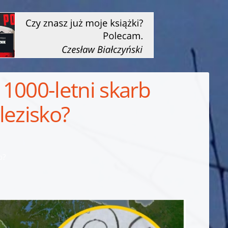
 1000-letni skarb
lezisko?
o?