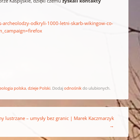
orze Kaspijskie, dzięki czemu
zyskali kontakty
ws-archeolodzy-odkryli-1000-letni-skarb-wikingow-co-
_campaign=firefox
eologia polska
,
dzieje Polski
. Dodaj
odnośnik
do ulubionych.
y lustrzane – umysły bez granic | Marek Kaczmarzyk
→