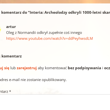
 komentarz do “
Interia: Archeolodzy odkryli 1000-letni ska
artur
Oleg z Normandii odkrył zupełnie coś innego
https://www.youtube.com/watch?v=ddPeyhwsdLM
j komentarz
uj się
lub
zarejestruj
aby komentować
bez podpisywania
i
oc
adres e-mail nie zostanie opublikowany.
ntarz
*