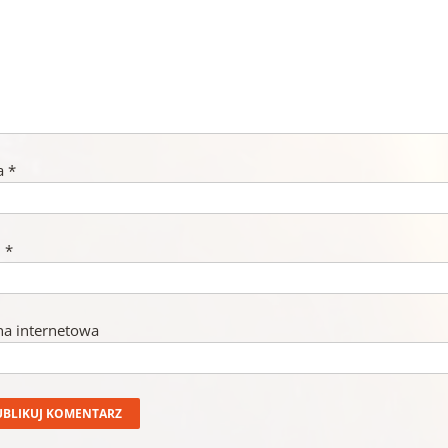
a
*
l
*
na internetowa