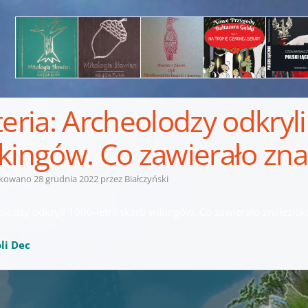
teria: Archeolodzy odkryli
kingów. Co zawierało zna
ikowano
28 grudnia 2022
przez
Białczyński
olodzy odkryli 1000-letni skarb wikingów. Co zawierało znalezisk
li Dec