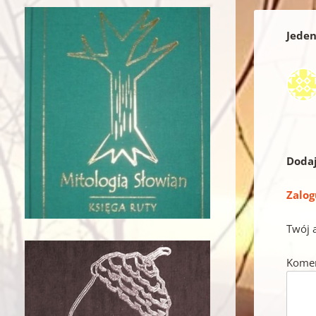
Jeden
Doda
Zalog
Twój 
Kome