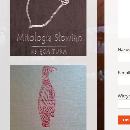
Nazw
E-mai
Witry