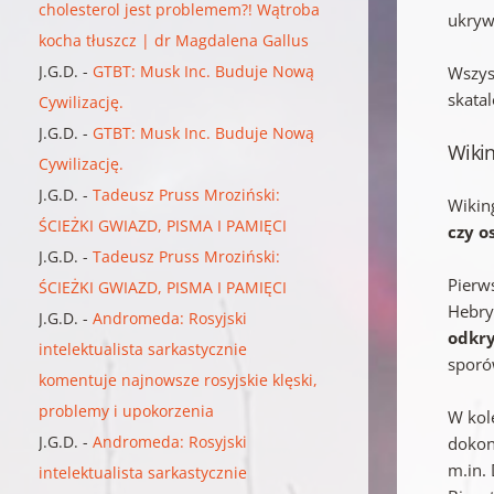
cholesterol jest problemem?! Wątroba
ukryw
kocha tłuszcz | dr Magdalena Gallus
J.G.D.
-
GTBT: Musk Inc. Buduje Nową
Wszyst
skata
Cywilizację.
J.G.D.
-
GTBT: Musk Inc. Buduje Nową
Wikin
Cywilizację.
J.G.D.
-
Tadeusz Pruss Mroziński:
Wikin
ŚCIEŻKI GWIAZD, PISMA I PAMIĘCI
czy o
J.G.D.
-
Tadeusz Pruss Mroziński:
Pierws
ŚCIEŻKI GWIAZD, PISMA I PAMIĘCI
Hebryd
J.G.D.
-
Andromeda: Rosyjski
odkry
intelektualista sarkastycznie
sporó
komentuje najnowsze rosyjskie klęski,
problemy i upokorzenia
W kol
J.G.D.
-
Andromeda: Rosyjski
dokon
m.in.
intelektualista sarkastycznie