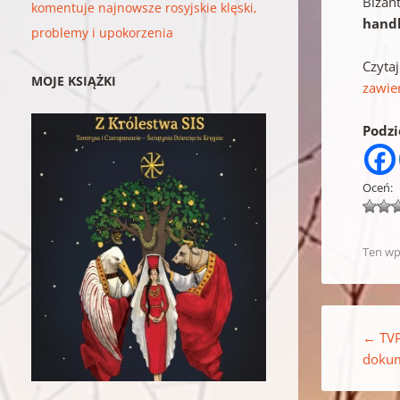
Bizan
komentuje najnowsze rosyjskie klęski,
handl
problemy i upokorzenia
Czyta
MOJE KSIĄŻKI
zawie
Podzie
Oceń:
Ten wp
Nawigacja w
←
TVP
dokum