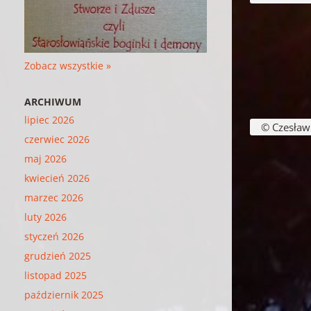
Zobacz wszystkie »
ARCHIWUM
lipiec 2026
© Czesław B
czerwiec 2026
maj 2026
kwiecień 2026
marzec 2026
luty 2026
styczeń 2026
grudzień 2025
listopad 2025
październik 2025