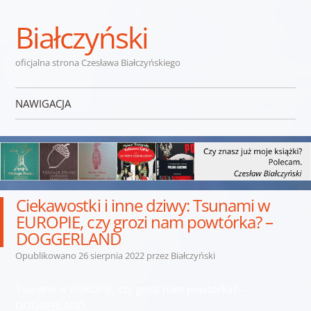
Białczyński
oficjalna strona Czesława Białczyńskiego
NAWIGACJA
Przejdź do treści
Ciekawostki i inne dziwy: Tsunami w
EUROPIE, czy grozi nam powtórka? –
DOGGERLAND
Opublikowano
26 sierpnia 2022
przez
Białczyński
Tsunami w EUROPIE, czy grozi nam powtórka? –
DOGGERLAND