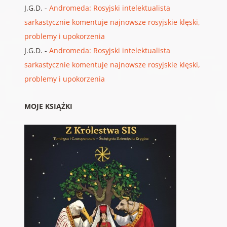
J.G.D.
-
Andromeda: Rosyjski intelektualista
sarkastycznie komentuje najnowsze rosyjskie klęski,
problemy i upokorzenia
J.G.D.
-
Andromeda: Rosyjski intelektualista
sarkastycznie komentuje najnowsze rosyjskie klęski,
problemy i upokorzenia
MOJE KSIĄŻKI