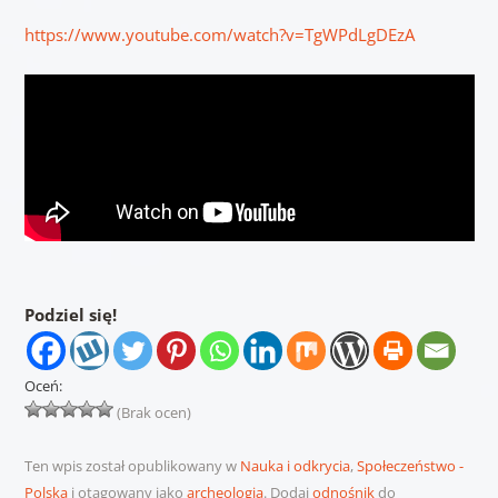
https://www.youtube.com/watch?v=TgWPdLgDEzA
Podziel się!
Oceń:
(Brak ocen)
Ten wpis został opublikowany w
Nauka i odkrycia
,
Społeczeństwo -
Polska
i otagowany jako
archeologia
. Dodaj
odnośnik
do