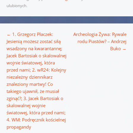
ulubionych.
Nawigacja wpisu
←
1. Grzegorz Płaczek:
Archeologia Żywa: Rywale
Jesienią możesz zostać siłą
rodu Piastów? – Andrzej
wsadzony na kwarantannę;
Buko
→
Jacek Bartosiak o skalowalnej
wojnie światowej, która
przed nami; 2. wR24: Kolejny
niezależny dziennikarz
znaleziony martwy! Co
takiego ujawnił, że musiał
zginąć?; 3. Jacek Bartosiak o
skalowalnej wojnie
światowej, która przed nami;
4. WM: Podręcznik kościelnej
propagandy