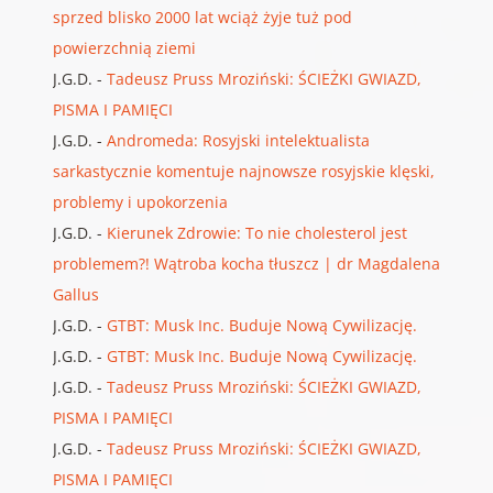
sprzed blisko 2000 lat wciąż żyje tuż pod
powierzchnią ziemi
J.G.D.
-
Tadeusz Pruss Mroziński: ŚCIEŻKI GWIAZD,
PISMA I PAMIĘCI
J.G.D.
-
Andromeda: Rosyjski intelektualista
sarkastycznie komentuje najnowsze rosyjskie klęski,
problemy i upokorzenia
J.G.D.
-
Kierunek Zdrowie: To nie cholesterol jest
problemem?! Wątroba kocha tłuszcz | dr Magdalena
Gallus
J.G.D.
-
GTBT: Musk Inc. Buduje Nową Cywilizację.
J.G.D.
-
GTBT: Musk Inc. Buduje Nową Cywilizację.
J.G.D.
-
Tadeusz Pruss Mroziński: ŚCIEŻKI GWIAZD,
PISMA I PAMIĘCI
J.G.D.
-
Tadeusz Pruss Mroziński: ŚCIEŻKI GWIAZD,
PISMA I PAMIĘCI