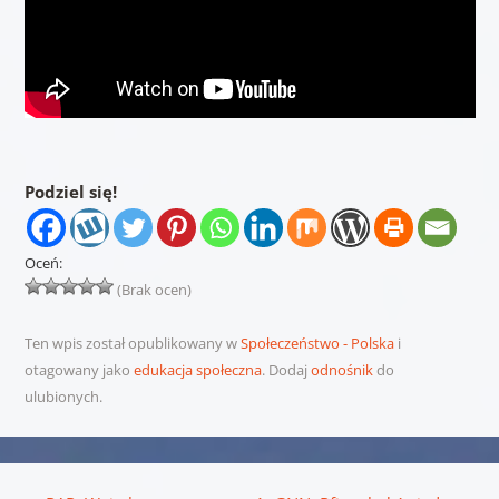
Podziel się!
Oceń:
(Brak ocen)
Ten wpis został opublikowany w
Społeczeństwo - Polska
i
otagowany jako
edukacja społeczna
. Dodaj
odnośnik
do
ulubionych.
Nawigacja wpisu