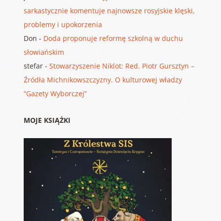
sarkastycznie komentuje najnowsze rosyjskie klęski,
problemy i upokorzenia
Don
-
Doda proponuje reformę szkolną w duchu
słowiańskim
stefar
-
Stowarzyszenie Niklot: Red. Piotr Gursztyn –
Źródła Michnikowszczyzny. O kulturowej władzy
“Gazety Wyborczej”
MOJE KSIĄŻKI