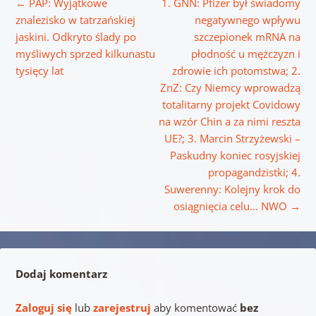
←
PAP: Wyjątkowe
1. GNN: Pfizer był świadomy
znalezisko w tatrzańskiej
negatywnego wpływu
jaskini. Odkryto ślady po
szczepionek mRNA na
myśliwych sprzed kilkunastu
płodność u mężczyzn i
tysięcy lat
zdrowie ich potomstwa; 2.
ZnZ: Czy Niemcy wprowadzą
totalitarny projekt Covidowy
na wzór Chin a za nimi reszta
UE?; 3. Marcin Strzyżewski –
Paskudny koniec rosyjskiej
propagandzistki; 4.
Suwerenny: Kolejny krok do
osiągnięcia celu… NWO
→
Dodaj komentarz
Zaloguj się
lub
zarejestruj
aby komentować
bez