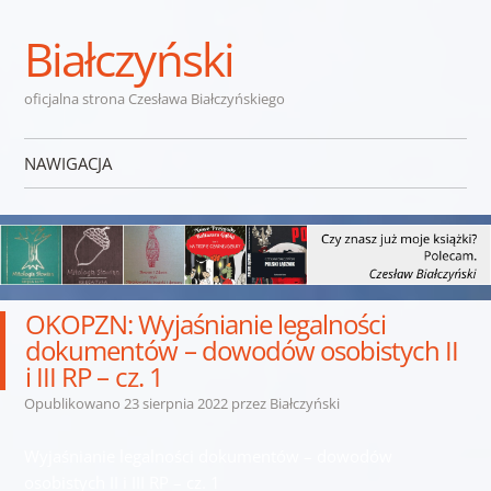
Białczyński
oficjalna strona Czesława Białczyńskiego
NAWIGACJA
Przejdź do treści
OKOPZN: Wyjaśnianie legalności
dokumentów – dowodów osobistych II
i III RP – cz. 1
Opublikowano
23 sierpnia 2022
przez
Białczyński
Wyjaśnianie legalności dokumentów – dowodów
osobistych II i III RP – cz. 1