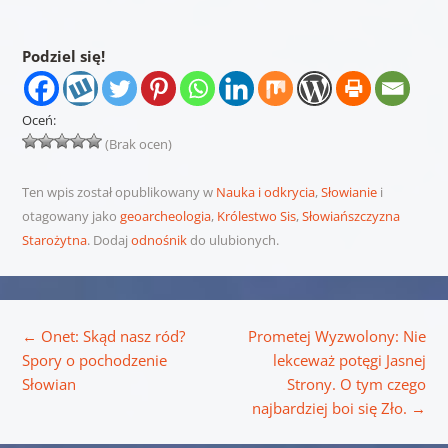
Podziel się!
Oceń:
(Brak ocen)
Ten wpis został opublikowany w
Nauka i odkrycia
,
Słowianie
i
otagowany jako
geoarcheologia
,
Królestwo Sis
,
Słowiańszczyzna
Starożytna
. Dodaj
odnośnik
do ulubionych.
Nawigacja wpisu
←
Onet: Skąd nasz ród?
Prometej Wyzwolony: Nie
Spory o pochodzenie
lekceważ potęgi Jasnej
Słowian
Strony. O tym czego
najbardziej boi się Zło.
→