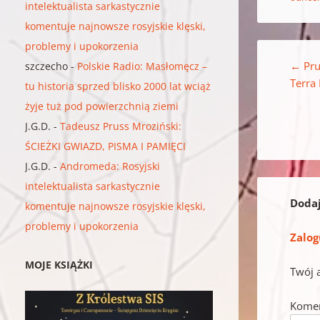
intelektualista sarkastycznie
komentuje najnowsze rosyjskie klęski,
problemy i upokorzenia
Nawigacja w
←
Pru
szczecho
-
Polskie Radio: Masłomęcz –
Terra
tu historia sprzed blisko 2000 lat wciąż
żyje tuż pod powierzchnią ziemi
J.G.D.
-
Tadeusz Pruss Mroziński:
ŚCIEŻKI GWIAZD, PISMA I PAMIĘCI
J.G.D.
-
Andromeda: Rosyjski
intelektualista sarkastycznie
Doda
komentuje najnowsze rosyjskie klęski,
problemy i upokorzenia
Zalog
MOJE KSIĄŻKI
Twój 
Kome