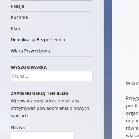
Poezja
Kuchnia
Klan
Demokracja Bezpośrednia
Wiara Przyrodzona
WYSZUKIWARKA
Szukaj
Witam
ZAPRENUMERUJ TEN BLOG
Przyg
Wprowadź swój adres e-mail aby
profi
otrzymywać powiadomienia o nowych
organ
wpisach.
odpor
Nazwa
równie
właśc