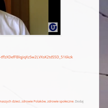
m-tffzXDefFBlqjiqXzSw2LVXsK2tdS5D_516kzk
naszych dzieci
,
zdrowie Polaków
,
zdrowie społeczne
. Dodaj