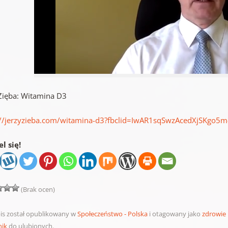
 Zięba: Witamina D3
://jerzyzieba.com/witamina-d3?fbclid=IwAR1sqSwzAcedXjSKgo5
l się!
(Brak ocen)
is został opublikowany w
Społeczeństwo - Polska
i otagowany jako
zdrowie 
nik
do ulubionych.