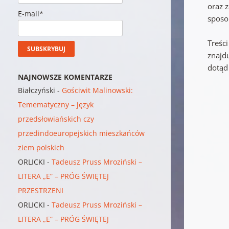
oraz 
E-mail*
sposo
Treśc
znajd
dotąd 
NAJNOWSZE KOMENTARZE
Białczyński
-
Gościwit Malinowski:
Temematyczny – język
przedsłowiańskich czy
przedindoeuropejskich mieszkańców
ziem polskich
ORLICKI
-
Tadeusz Pruss Mroziński –
LITERA „E” – PRÓG ŚWIĘTEJ
PRZESTRZENI
ORLICKI
-
Tadeusz Pruss Mroziński –
LITERA „E” – PRÓG ŚWIĘTEJ