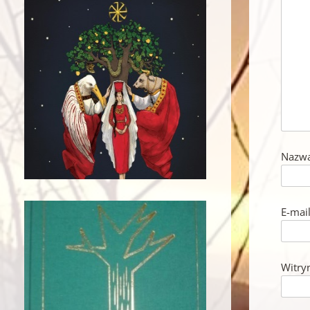
Nazw
E-mai
Witry