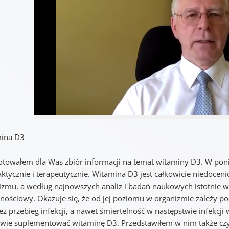
ina D3
otowałem dla Was zbiór informacji na temat witaminy D3. W po
laktycznie i terapeutycznie. Witamina D3 jest całkowicie niedoce
izmu, a według najnowszych analiz i badań naukowych istotnie w
nościowy. Okazuje się, że od jej poziomu w organizmie zależy pod
ż przebieg infekcji, a nawet śmiertelność w następstwie infekcji 
iwie suplementować witaminę D3. Przedstawiłem w nim także czym