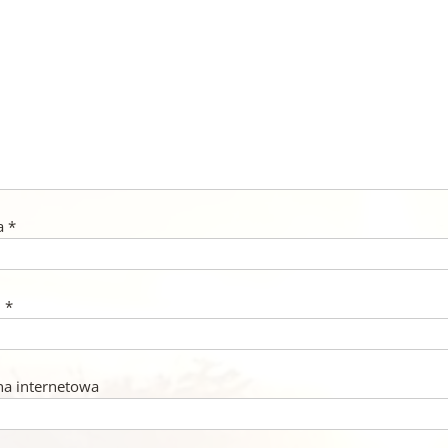
a
*
l
*
na internetowa