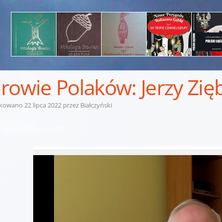
rowie Polaków: Jerzy Zię
ikowano
22 lipca 2022
przez
Białczyński
 Zięba: Witamina D3