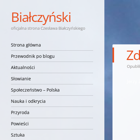
Białczyński
oficjalna strona Czesława Białczyńskiego
Nawigacja
Przejdź do treści
Strona główna
Zd
Przewodnik po blogu
Opubl
Aktualności
Słowianie
Jerzy
Społeczeństwo – Polska
Nauka i odkrycia
Przyroda
Powieści
Sztuka