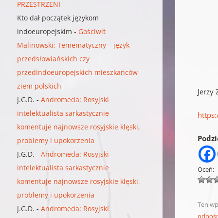
PRZESTRZENI
Kto dał początek językom
indoeuropejskim
-
Gościwit
Malinowski: Temematyczny – język
przedsłowiańskich czy
przedindoeuropejskich mieszkańców
ziem polskich
Jerzy
J.G.D.
-
Andromeda: Rosyjski
intelektualista sarkastycznie
https
komentuje najnowsze rosyjskie klęski,
Podzie
problemy i upokorzenia
J.G.D.
-
Andromeda: Rosyjski
intelektualista sarkastycznie
Oceń:
komentuje najnowsze rosyjskie klęski,
problemy i upokorzenia
Ten wp
J.G.D.
-
Andromeda: Rosyjski
odnoś