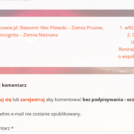
pisu
sowie.pl: Sławomir Klec Pilewski – Ziemia Prusów,
1. wR2
 Incognito – Ziemia Nieznana
2. 
U
Ronina)
o wspól
j komentarz
uj się
lub
zarejestruj
aby komentować
bez podpisywania
i
oc
adres e-mail nie zostanie opublikowany.
ntarz
*