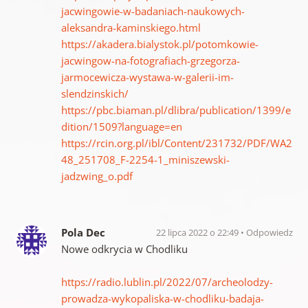
jacwingowie-w-badaniach-naukowych-
aleksandra-kaminskiego.html
https://akadera.bialystok.pl/potomkowie-
jacwingow-na-fotografiach-grzegorza-
jarmocewicza-wystawa-w-galerii-im-
slendzinskich/
https://pbc.biaman.pl/dlibra/publication/1399/e
dition/1509?language=en
https://rcin.org.pl/ibl/Content/231732/PDF/WA2
48_251708_F-2254-1_miniszewski-
jadzwing_o.pdf
Pola Dec
22 lipca 2022 o 22:49
Odpowiedz
Nowe odkrycia w Chodliku
https://radio.lublin.pl/2022/07/archeolodzy-
prowadza-wykopaliska-w-chodliku-badaja-