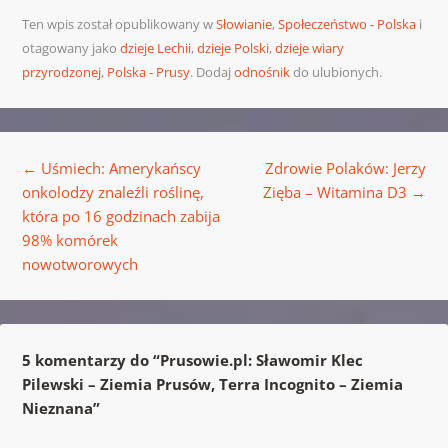
Ten wpis został opublikowany w
Słowianie
,
Społeczeństwo - Polska
i
otagowany jako
dzieje Lechii
,
dzieje Polski
,
dzieje wiary
przyrodzonej
,
Polska - Prusy
. Dodaj
odnośnik
do ulubionych.
Nawigacja wpisu
←
Uśmiech: Amerykańscy
Zdrowie Polaków: Jerzy
onkolodzy znaleźli roślinę,
Zięba – Witamina D3
→
która po 16 godzinach zabija
98% komórek
nowotworowych
5 komentarzy do “
Prusowie.pl: Sławomir Klec
Pilewski – Ziemia Prusów, Terra Incognito – Ziemia
Nieznana
”