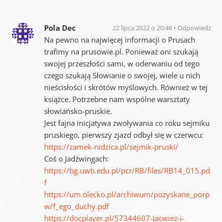
Pola Dec
22 lipca 2022 o 20:48
Odpowiedz
Na pewno na najwięcej informacji o Prusach
trafimy na prusowie.pl. Ponieważ oni szukają
swojej przeszłości sami, w oderwaniu od tego
czego szukają Słowianie o swojej, wiele u nich
nieścisłości i skrótów myślowych. Również w tej
książce. Potrzebne nam wspólne warsztaty
słowiańsko-pruskie.
Jest fajna inicjatywa zwoływania co roku sejmiku
pruskiego, pierwszy zjazd odbył się w czerwcu:
https://zamek-nidzica.pl/sejmik-pruski/
Coś o Jadźwingach:
https://bg.uwb.edu.pl/pcr/RB/files/RB14_015.pd
f
https://um.olecko.pl/archiwum/pozyskane_porp
w/f_ego_duchy.pdf
https://docplayer.pl/57344607-Jacwiez-i-