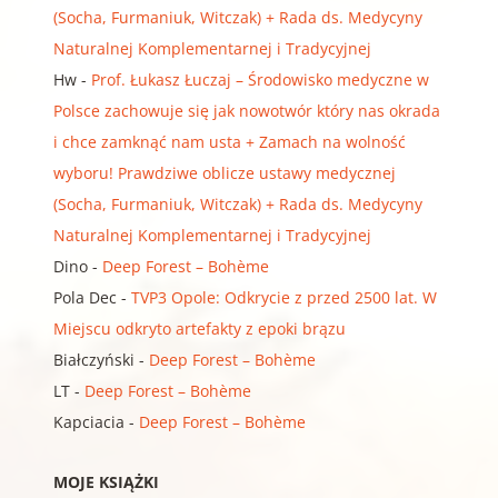
(Socha, Furmaniuk, Witczak) + Rada ds. Medycyny
Naturalnej Komplementarnej i Tradycyjnej
Hw
-
Prof. Łukasz Łuczaj – Środowisko medyczne w
Polsce zachowuje się jak nowotwór który nas okrada
i chce zamknąć nam usta + Zamach na wolność
wyboru! Prawdziwe oblicze ustawy medycznej
(Socha, Furmaniuk, Witczak) + Rada ds. Medycyny
Naturalnej Komplementarnej i Tradycyjnej
Dino
-
Deep Forest – Bohème
Pola Dec
-
TVP3 Opole: Odkrycie z przed 2500 lat. W
Miejscu odkryto artefakty z epoki brązu
Białczyński
-
Deep Forest – Bohème
LT
-
Deep Forest – Bohème
Kapciacia
-
Deep Forest – Bohème
MOJE KSIĄŻKI