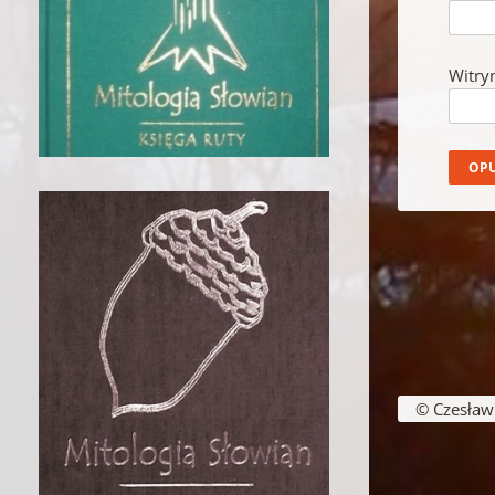
Witry
© Czesław B