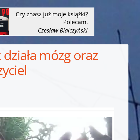
k działa mózg oraz
yciel