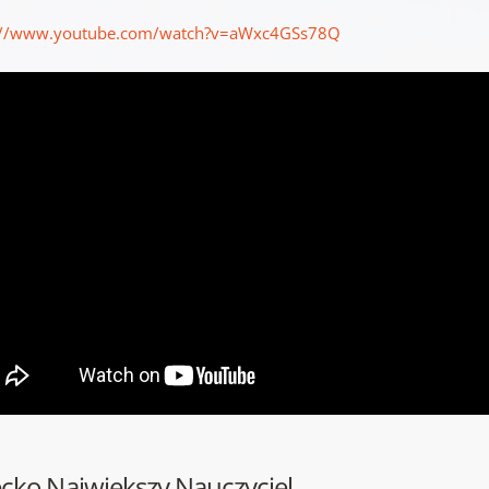
://www.youtube.com/watch?v=aWxc4GSs78Q
ecko Największy Nauczyciel