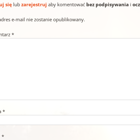
uj się
lub
zarejestruj
aby komentować
bez podpisywania
i
oc
adres e-mail nie zostanie opublikowany.
ntarz
*
a
*
l
*