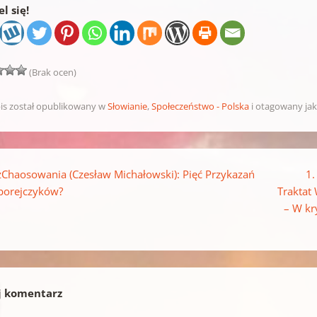
l się!
(Brak ocen)
is został opublikowany w
Słowianie
,
Społeczeństwo - Polska
i otagowany ja
pisu
Chaosowania (Czesław Michałowski): Pięć Przykazań
1.
borejczyków?
Traktat 
– W kr
j komentarz