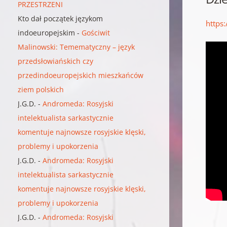
PRZESTRZENI
Kto dał początek językom
https
indoeuropejskim
-
Gościwit
Malinowski: Temematyczny – język
przedsłowiańskich czy
przedindoeuropejskich mieszkańców
ziem polskich
J.G.D.
-
Andromeda: Rosyjski
intelektualista sarkastycznie
komentuje najnowsze rosyjskie klęski,
problemy i upokorzenia
J.G.D.
-
Andromeda: Rosyjski
intelektualista sarkastycznie
komentuje najnowsze rosyjskie klęski,
problemy i upokorzenia
J.G.D.
-
Andromeda: Rosyjski