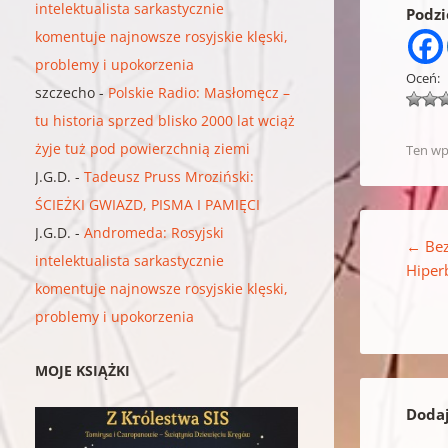
intelektualista sarkastycznie
Podzie
komentuje najnowsze rosyjskie klęski,
problemy i upokorzenia
Oceń:
szczecho
-
Polskie Radio: Masłomęcz –
tu historia sprzed blisko 2000 lat wciąż
żyje tuż pod powierzchnią ziemi
Ten wp
J.G.D.
-
Tadeusz Pruss Mroziński:
ŚCIEŻKI GWIAZD, PISMA I PAMIĘCI
Nawigacja w
J.G.D.
-
Andromeda: Rosyjski
←
Bez
intelektualista sarkastycznie
Hiper
komentuje najnowsze rosyjskie klęski,
problemy i upokorzenia
MOJE KSIĄŻKI
Doda