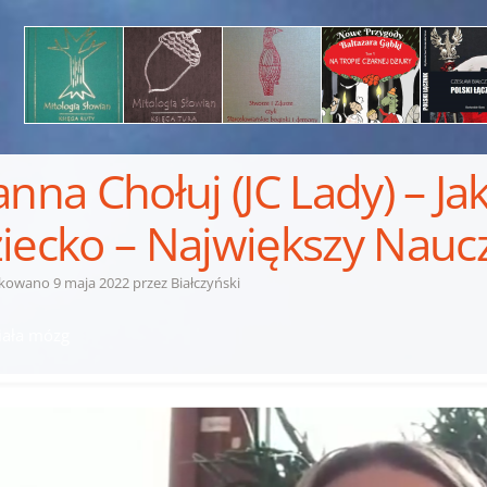
anna Chołuj (JC Lady) – Ja
iecko – Największy Naucz
ikowano
9 maja 2022
przez
Białczyński
ziała mózg