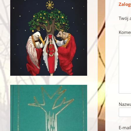
Zalog
Twój 
Kome
Nazw
E-mai