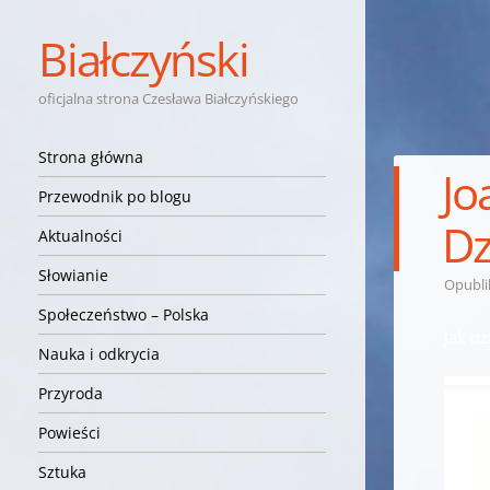
Białczyński
oficjalna strona Czesława Białczyńskiego
Nawigacja
Przejdź do treści
Strona główna
Jo
Przewodnik po blogu
Dz
Aktualności
Słowianie
Opubl
Społeczeństwo – Polska
Jak d
Nauka i odkrycia
Przyroda
Powieści
Sztuka