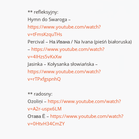
** refleksyjny:
Hymn do Swaroga –
https://www.youtube.com/watch?
v=tFmsKzquTHs
Percival – На Ивана / Na Ivana (pieśń białoruska)
–
https://www.youtube.com/watch?
v=4IHzs5vKxXw
Jasinka – Kołysanka słowiańska –
https://www.youtube.com/watch?
v=rTPxfgspnhQ
** radosny:
Ozoliņi –
https://www.youtube.com/watch?
v=A2r-uspx6LM
Отава Ё –
https://www.youtube.com/watch?
v=0HtvH34CmZY