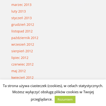
marzec 2013
luty 2013
styczeń 2013
grudzień 2012
listopad 2012
październik 2012
wrzesień 2012
sierpień 2012
lipiec 2012
czerwiec 2012
maj 2012
kwiecień 2012
marzec 2012
Ta strona używa ciasteczek (cookies), w celach statystycznych.
luty 2012
Możesz wyłączyć obsługę plików cookies w Twojej
styczeń 2012
przeglądarce.
Rozumiem
grudzień 2011