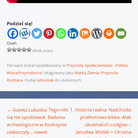
Podziel się!
Oceń:
(Brak ocen)
Ten wpis został opublikowany w
Przyroda
,
Społeczeństwo - Polska
,
Wiara Przyrodzona
i otagowany jako
Matka Ziemia
,
Przyroda-
Rodżana
. Dodaj
odnośnik
do ulubionych.
Nawigacja wpisu
←
Gazeta Lubuska: Tego nikt
1. Historia realna: Nadchodzi
się nie spodziewał. Badania
przełomowa bitwa. Atak
archeologiczne w Kostrzynie
ukraińskich czołgów –
zaskoczyły… nawet
Jarosław Wolski + Ukraina