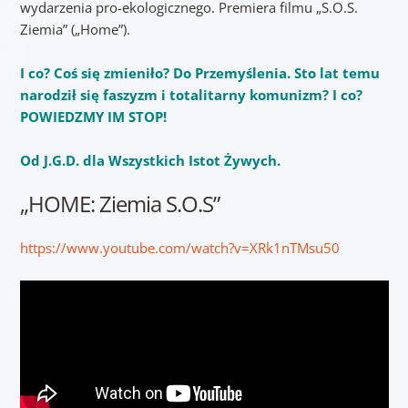
wydarzenia pro-ekologicznego. Premiera filmu „S.O.S.
Ziemia” („Home”).
I co? Coś się zmieniło? Do Przemyślenia. Sto lat temu
narodził się faszyzm i totalitarny komunizm? I co?
POWIEDZMY IM STOP!
Od J.G.D. dla Wszystkich Istot Żywych.
„HOME: Ziemia S.O.S”
https://www.youtube.com/watch?v=XRk1nTMsu50