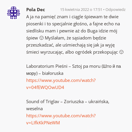
Pola Dec
15 kwietnia 2022 o 17:51
Odpowiedz
A ja na pamięć znam i ciągle śpiewam te dwie
piosenki i to specjalnie głośno, a fajne echo na
siedlisku mam i pewnie aż do Buga idzie mój
śpiew 🙂 Myślałam, że sąsiadom będzie
przeszkadzać, ale uśmiechają się jak ja wyję
śmieci wyrzucając, albo ogródek przekopując 🙂
Laboratorium Pieśni – Sztoj pa moru (Што й па
мору) – białoruska
https://www.youtube.com/watch?
v=04fEWQOwUD4
Sound of Triglav – Zoriuszka – ukraińska,
weselna
https://www.youtube.com/watch?
v=LIfkKkPNeWM