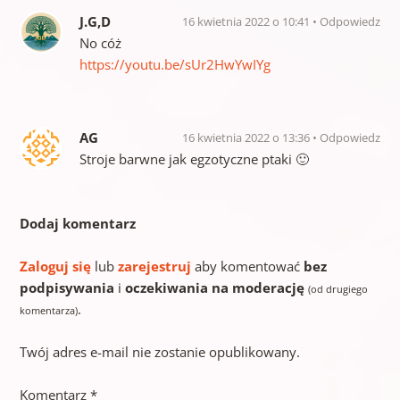
J.G,D
16 kwietnia 2022 o 10:41
Odpowiedz
No cóż
https://youtu.be/sUr2HwYwIYg
AG
16 kwietnia 2022 o 13:36
Odpowiedz
Stroje barwne jak egzotyczne ptaki 🙂
Dodaj komentarz
Zaloguj się
lub
zarejestruj
aby komentować
bez
podpisywania
i
oczekiwania na moderację
(od drugiego
.
komentarza)
Twój adres e-mail nie zostanie opublikowany.
Komentarz
*