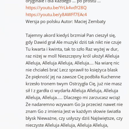
oryginale i dla każdego … po prostu …
https://youtu.be/YrLk4vdY28Q
https://youtu.be/y8AWFf7EAc4
Wersja po polsku Autor: Maciej Zembaty
Tajemny akord kiedyś brzmiał Pan cieszył się,
gdy Dawid grał Ale muzyki dziś tak nikt nie czuje
Tu kwarta i kwinta, tak to szło Raz wyżej w dur,
raz niżej w moll Nieszczęsny król ułożył Alleluja
Alleluja, Alleluja Alleluja, Alleluja…. Na wiarę nic
nie chciałeś brać Lecz sprawił to księżyca blask
Że piękność jej na zawsze Cię podbiła Kuchenne
krzesło tronem twym Ostrzygła Cię, już nie masz
sił I z gardła ci wydarła Alleluja Alleluja, Alleluja
Alleluja, Alleluja….. Dlaczego mi zarzucasz wciąż
Że nadaremno wzywam Go Ja przecież nawet nie
znam Go z imienia Jest w każdym słowie światła
błysk Nieważne, czy usłyszy dziś Najświętsze, czy
nieczyste Alleluja Alleluja, Alleluja Alleluja,