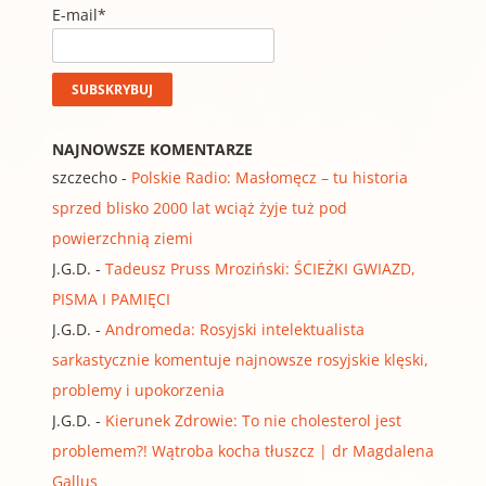
E-mail*
NAJNOWSZE KOMENTARZE
szczecho
-
Polskie Radio: Masłomęcz – tu historia
sprzed blisko 2000 lat wciąż żyje tuż pod
powierzchnią ziemi
J.G.D.
-
Tadeusz Pruss Mroziński: ŚCIEŻKI GWIAZD,
PISMA I PAMIĘCI
J.G.D.
-
Andromeda: Rosyjski intelektualista
sarkastycznie komentuje najnowsze rosyjskie klęski,
problemy i upokorzenia
J.G.D.
-
Kierunek Zdrowie: To nie cholesterol jest
problemem?! Wątroba kocha tłuszcz | dr Magdalena
Gallus