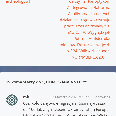
archeologów!
walczy!; 2. Panoptykon:
Zintegrowana Platforma
Analityczna. Po naszych
działaniach rząd wstrzymuje
prace. Czas na zmiany?; 3.
iAGRO TV: „Wygląda jak
Putin” – Minister olał
rolników. Dostał za swoje; 4.
wR24: Wilk – Nadchodzi
NORYMBERGA 2.0!
→
15 komentarzy do “
„HOME: Ziemia S.O.S”
”
mk
14 kwietnia 2022 o 18:51
Odpowiedz
Cóż, koło dziejów, emigracja z Rosji najwyższa
od 100 lat, a tymczasem Ukraińcy ratują Europę
jak Polacy 100 lat temu. Wczoraj cud nad Wisłą,