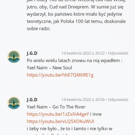
jutro, oby, Cud nad Dnieprem. W sumie już się
wydarzył, bo państwo które miało być jedynie
teoretyczne, jak Polska 100 lat temu, doskonale
sobie radzi.
J.G.D
14 kwietnia 2022 o 20:22
Odpowiedz
Po wielu wielu latach znowu na nią wpadłem :
Yael Naim – New Soul
https://youtu.be/hhE7QMXRE1g
J.G.D
14 kwietnia 2022 o 20:56
Odpowiedz
Yael Naim – Go To The River
https://youtu.be/1zZxXiA4geY
i inne
https://youtu.be/vLQ5XOKuWUI
i żeby nie było , że to i tamto i nie tylko w