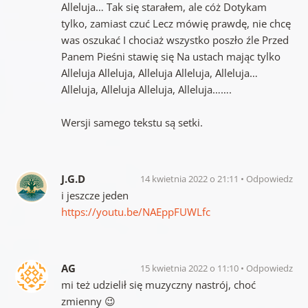
Alleluja… Tak się starałem, ale cóż Dotykam
tylko, zamiast czuć Lecz mówię prawdę, nie chcę
was oszukać I chociaż wszystko poszło źle Przed
Panem Pieśni stawię się Na ustach mając tylko
Alleluja Alleluja, Alleluja Alleluja, Alleluja…
Alleluja, Alleluja Alleluja, Alleluja…….
Wersji samego tekstu są setki.
J.G.D
14 kwietnia 2022 o 21:11
Odpowiedz
i jeszcze jeden
https://youtu.be/NAEppFUWLfc
AG
15 kwietnia 2022 o 11:10
Odpowiedz
mi też udzielił się muzyczny nastrój, choć
zmienny 😉