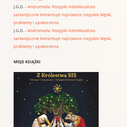
J.G.D.
-
Andromeda: Rosyjski intelektualista
sarkastycznie komentuje najnowsze rosyjskie klęski,
problemy i upokorzenia
J.G.D.
-
Andromeda: Rosyjski intelektualista
sarkastycznie komentuje najnowsze rosyjskie klęski,
problemy i upokorzenia
MOJE KSIĄŻKI