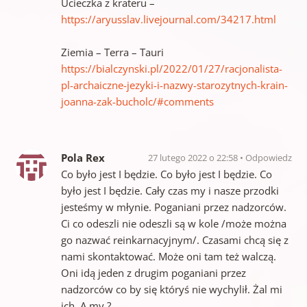
Ucieczka z krateru –
https://aryusslav.livejournal.com/34217.html
Ziemia – Terra – Tauri
https://bialczynski.pl/2022/01/27/racjonalista-
pl-archaiczne-jezyki-i-nazwy-starozytnych-krain-
joanna-zak-bucholc/#comments
Pola Rex
27 lutego 2022 o 22:58
Odpowiedz
Co było jest I będzie. Co było jest I będzie. Co
było jest I będzie. Cały czas my i nasze przodki
jesteśmy w młynie. Poganiani przez nadzorców.
Ci co odeszli nie odeszli są w kole /może można
go nazwać reinkarnacyjnym/. Czasami chcą się z
nami skontaktować. Może oni tam też walczą.
Oni idą jeden z drugim poganiani przez
nadzorców co by się któryś nie wychylił. Żal mi
ich. A my ?