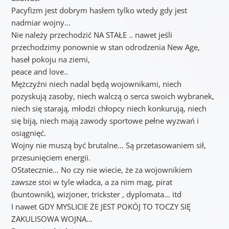
Pacyfizm jest dobrym hasłem tylko wtedy gdy jest
nadmiar wojny…
Nie należy przechodzić NA STAŁE .. nawet jeśli
przechodzimy ponownie w stan odrodzenia New Age,
haseł pokoju na ziemi,
peace and love..
Mężczyźni niech nadal będą wojownikami, niech
pozyskują zasoby, niech walczą o serca swoich wybranek,
niech się starają, młodzi chłopcy niech konkurują, niech
się biją, niech mają zawody sportowe pełne wyzwań i
osiągnięć.
Wojny nie muszą być brutalne… Są przetasowaniem sił,
przesunięciem energii.
OStatecznie… No czy nie wiecie, że za wojownikiem
zawsze stoi w tyle władca, a za nim mag, pirat
(buntownik), wizjoner, trickster , dyplomata… itd
I nawet GDY MYSLICIE ŻE JEST POKÓJ TO TOCZY SIĘ
ZAKULISOWA WOJNA…