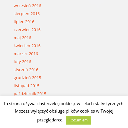
wrzesień 2016
sierpień 2016
lipiec 2016
czerwiec 2016
maj 2016
kwiecień 2016
marzec 2016
luty 2016
styczeń 2016
grudzień 2015
listopad 2015
październik 2015
wrzesień 2015
Ta strona używa ciasteczek (cookies), w celach statystycznych.
sierpień 2015
Możesz wyłączyć obsługę plików cookies w Twojej
lipiec 2015
przeglądarce.
Rozumiem
czerwiec 2015