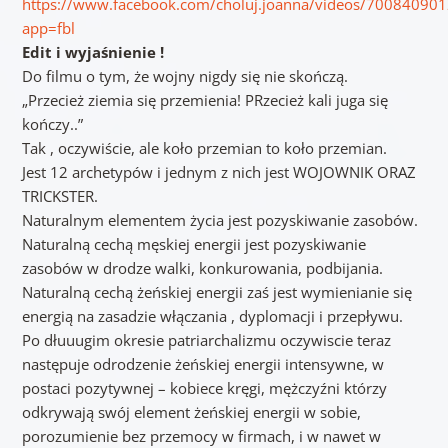
https://www.facebook.com/choluj.joanna/videos/70084090
app=fbl
Edit i wyjaśnienie !
Do filmu o tym, że wojny nigdy się nie skończą.
„Przecież ziemia się przemienia! PRzecież kali juga się
kończy..”
Tak , oczywiście, ale koło przemian to koło przemian.
Jest 12 archetypów i jednym z nich jest WOJOWNIK ORAZ
TRICKSTER.
Naturalnym elementem życia jest pozyskiwanie zasobów.
Naturalną cechą męskiej energii jest pozyskiwanie
zasobów w drodze walki, konkurowania, podbijania.
Naturalną cechą żeńskiej energii zaś jest wymienianie się
energią na zasadzie włączania , dyplomacji i przepływu.
Po dłuuugim okresie patriarchalizmu oczywiscie teraz
następuje odrodzenie żeńskiej energii intensywne, w
postaci pozytywnej – kobiece kręgi, mężczyźni którzy
odkrywają swój element żeńskiej energii w sobie,
porozumienie bez przemocy w firmach, i w nawet w