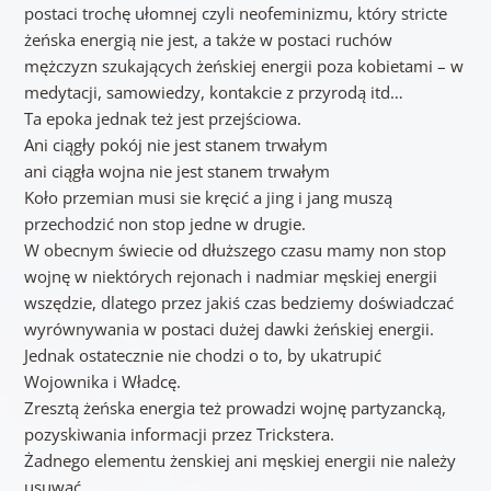
postaci trochę ułomnej czyli neofeminizmu, który stricte
żeńska energią nie jest, a także w postaci ruchów
mężczyzn szukających żeńskiej energii poza kobietami – w
medytacji, samowiedzy, kontakcie z przyrodą itd…
Ta epoka jednak też jest przejściowa.
Ani ciągły pokój nie jest stanem trwałym
ani ciągła wojna nie jest stanem trwałym
Koło przemian musi sie kręcić a jing i jang muszą
przechodzić non stop jedne w drugie.
W obecnym świecie od dłuższego czasu mamy non stop
wojnę w niektórych rejonach i nadmiar męskiej energii
wszędzie, dlatego przez jakiś czas bedziemy doświadczać
wyrównywania w postaci dużej dawki żeńskiej energii.
Jednak ostatecznie nie chodzi o to, by ukatrupić
Wojownika i Władcę.
Zresztą żeńska energia też prowadzi wojnę partyzancką,
pozyskiwania informacji przez Trickstera.
Żadnego elementu żenskiej ani męskiej energii nie należy
usuwać.