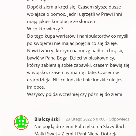
Dopóki ziemia kręci się. Czasem słyszę dusze
wołające o pomoc. Jedni ugrzęźli w Prawi inni
mają jakieś konotacje ze słońcem.
W co kto wierzy ?
Do tego kupa wariatów i nanipulatorów co myśli
po swojemu nie mając pojęcia co się dzieje.
Nowi twórcy, którym na mózg padło i chcą się
bawić w Pana Boga. Dzieci w piaskownicy,
którzy zabierają sobie zabawki, czasem bawią się
w wojsko, czasem w mamę i tatę. Czasem w
czarodzieja. Nic co ludzkie i nie ludzkie nie jest
im obce.
Wszyscy pójdą wcześniej czy później do ziemi.
Białczyński
28 lutego 2022 o 07:00
Odpowiedz
Nie pójdą do ziemi Polu tylko na Skrzydłach
Matki Swej – Ziemi i Pani Nieba Dobrej-