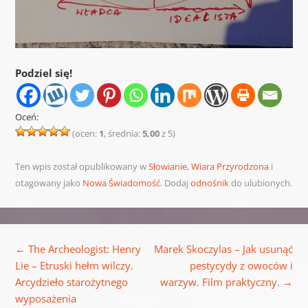
Podziel się!
Oceń:
(ocen:
1
, średnia:
5,00
z 5)
Ten wpis został opublikowany w
Słowianie
,
Wiara Przyrodzona
i
otagowany jako
Nowa Świadomość
. Dodaj
odnośnik
do ulubionych.
Nawigacja wpisu
←
The Archeologist: Henry
Marek Skoczylas – Jak usunąć
Lie – Etruski hełm wilczy.
pestycydy z owoców i
Arcydzieło starożytnego
warzyw. Film praktyczny.
→
wyposażenia