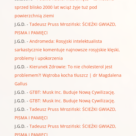
sprzed blisko 2000 lat wciąż żyje tuż pod
powierzchnią ziemi
J.G.D.
-
Tadeusz Pruss Mroziński: ŚCIEŻKI GWIAZD,
PISMA I PAMIĘCI
J.G.D.
-
Andromeda: Rosyjski intelektualista
sarkastycznie komentuje najnowsze rosyjskie klęski,
problemy i upokorzenia
J.G.D.
-
Kierunek Zdrowie: To nie cholesterol jest
problemem?! Wątroba kocha tłuszcz | dr Magdalena
Gallus
J.G.D.
-
GTBT: Musk Inc. Buduje Nową Cywilizację.
J.G.D.
-
GTBT: Musk Inc. Buduje Nową Cywilizację.
J.G.D.
-
Tadeusz Pruss Mroziński: ŚCIEŻKI GWIAZD,
PISMA I PAMIĘCI
J.G.D.
-
Tadeusz Pruss Mroziński: ŚCIEŻKI GWIAZD,
PISMA I PAMIĘCI