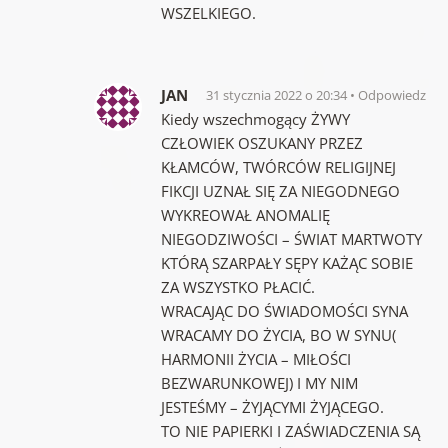
WSZELKIEGO.
JAN
31 stycznia 2022 o 20:34
Odpowiedz
Kiedy wszechmogący ŻYWY
CZŁOWIEK OSZUKANY PRZEZ
KŁAMCÓW, TWÓRCÓW RELIGIJNEJ
FIKCJI UZNAŁ SIĘ ZA NIEGODNEGO
WYKREOWAŁ ANOMALIĘ
NIEGODZIWOŚCI – ŚWIAT MARTWOTY
KTÓRĄ SZARPAŁY SĘPY KAŻĄC SOBIE
ZA WSZYSTKO PŁACIĆ.
WRACAJĄC DO ŚWIADOMOŚCI SYNA
WRACAMY DO ŻYCIA, BO W SYNU(
HARMONII ŻYCIA – MIŁOŚCI
BEZWARUNKOWEJ) I MY NIM
JESTEŚMY – ŻYJĄCYMI ŻYJĄCEGO.
TO NIE PAPIERKI I ZAŚWIADCZENIA SĄ