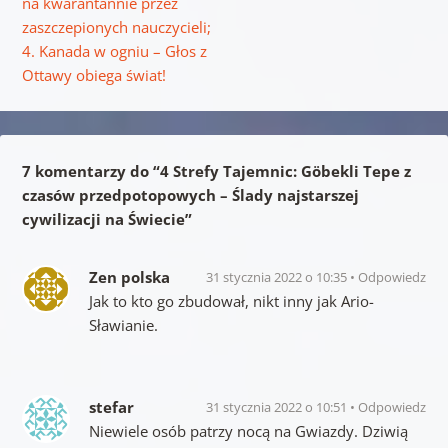
na kwarantannie przez
zaszczepionych nauczycieli;
4. Kanada w ogniu – Głos z
Ottawy obiega świat!
7 komentarzy do “
4 Strefy Tajemnic: Göbekli Tepe z
czasów przedpotopowych – Ślady najstarszej
cywilizacji na Świecie
”
Zen polska
31 stycznia 2022 o 10:35
Odpowiedz
Jak to kto go zbudował, nikt inny jak Ario-
Sławianie.
stefar
31 stycznia 2022 o 10:51
Odpowiedz
Niewiele osób patrzy nocą na Gwiazdy. Dziwią