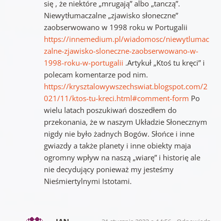
się , że niektóre „mrugają” albo „tanczą”.
Niewytłumaczalne „zjawisko słoneczne”
zaobserwowano w 1998 roku w Portugalii
https://innemedium.pl/wiadomosc/niewytlumac
zalne-zjawisko-sloneczne-zaobserwowano-w-
1998-roku-w-portugalii
.Artykuł „Ktoś tu kręci” i
polecam komentarze pod nim.
https://krysztalowywszechswiat.blogspot.com/2
021/11/ktos-tu-kreci.html#comment-form
Po
wielu latach poszukiwań doszedłem do
przekonania, że w naszym Układzie Słonecznym
nigdy nie było żadnych Bogów. Słońce i inne
gwiazdy a także planety i inne obiekty maja
ogromny wpływ na naszą „wiarę” i historię ale
nie decydujący ponieważ my jesteśmy
Nieśmiertylnymi Istotami.