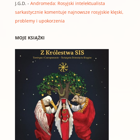
J.G.D.
-
Andromeda: Rosyjski intelektualista
sarkastycznie komentuje najnowsze rosyjskie klęski,
problemy i upokorzenia
MOJE KSIĄŻKI