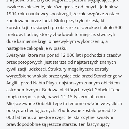
zwykłe wzniesienie, nie różniące się od innych. Jednak w
1994 roku naukowcy spostrzegli, że całe wzgórze zostało
zbudowane przez ludzi. Błoto przykryło dziesiątki
konstrukcji rozsianych po obszarze o szerokości około 300
metrów. Ludzie, którzy zbudowali to miejsce, stworzyli
duże kamienne kręgi o niezwykłym wykończeniu, a
następnie zakopali je w piasku.
Świątynia, która ma ponad 12 000 lat i pochodzi z czasów
przedpotopowych, jest starsza od najstarszych znanych
cywilizacji ludzkości. Struktury megalityczne zostały
wyrzeźbione w skale przez tysiąclecia przed Stonehenge w
Anglii i przed Nabta Playa, najstarszym znanym obiektem
astronomicznym. Budowa niektórych części Göbekli Tepe
mogła rozpocząć się nawet 14-15 tysięcy lat temu.
Miejsce zwane Göbekli Tepe to fenomen wśród wszystkich
odkryć archeologicznych. Zbudowane zostało ponad 12
000 lat temu, a niektóre części tej starożytnej świątyni
prawdopodobnie są jeszcze starsze. Ten fascynujący