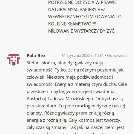
POTRZEBNE DO ŻYCIA W PRAWIE
NATURALNYM. PAPIERY BEZ
WEWNĘTRZNEGO UMIŁOWANIA TO
KOLEJNE KŁAMSTWO!!!!
MÌŁOWANIE WYSTARCZY BY ŻYĆ.
Pola Rex
31 stycznia 2022 o 15:31
Odpowiedz
Stefan, słońca, planety, gwiazdy mają
świadomość. Tylko, że na różnym poziomie jak
człowiek. Niektóre mają podświadomość i
świadomość. Energia z materią czyni ducha. Cała
przestrzeń międzygwiezdna jest świadoma.
Posłuchaj Tadusza Mrozińskiego. Oddychasz tą
przestrzeniom. To pole morfogenetyczne naszej
planety. Różne gwiazdy promieniują różną
energią z różną siłą. Cały kosmos jest twórczy,
cały czas są zmiany. Tak jak na naszej ziemi jest