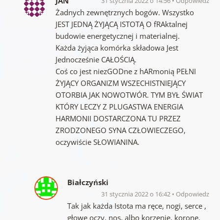
JAN
31 stycznia 2022 o 14:56
Odpowiedz
Żadnych zewnętrznych bogów. Wszystko
JEST JEDNĄ ŻYJĄCĄ ISTOTĄ O fRAktalnej
budowie energetycznej i materialnej.
Każda żyjąca komórka składowa Jest
Jednocześnie CAŁOŚCIĄ.
Coś co jest niezGODne z hARmonią PEŁNI
ŻYJĄCY ORGANIZM WSZECHISTNIEJĄCY
OTORBIA JAK NOWOTWÓR. TYM BYŁ ŚWIAT
KTÓRY LECZY Z PLUGASTWA ENERGIA
HARMONII DOSTARCZONA TU PRZEZ
ZRODZONEGO SYNA CZŁOWIECZEGO,
oczywiście SŁOWIANINA.
Białczyński
31 stycznia 2022 o 16:42
Odpowiedz
Tak jak każda Istota ma ręce, nogi, serce ,
głowę oczy, nos, albo korzenie, koronę,