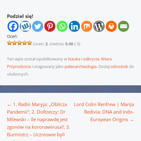
Podziel się!
Oceń:
(ocen:
2
, średnia:
5,00
z 5)
Ten wpis został opublikowany w
Nauka i odkrycia
,
Wiara
Przyrodzona
i otagowany jako
paleoarcheologia
. Dodaj
odnośnik
do
ulubionych.
Nawigacja wpisu
←
1. Radio Maryja: „Oblicza
Lord Colin Renfrew | Marija
Pandemii”; 2. DoRzeczy: Dr
Redivia: DNA and Indo-
Milewski – Ile naprawdę jest
European Origins
→
zgonów na koronawirusa?; 3.
Burmistrz – Uczniowie byli