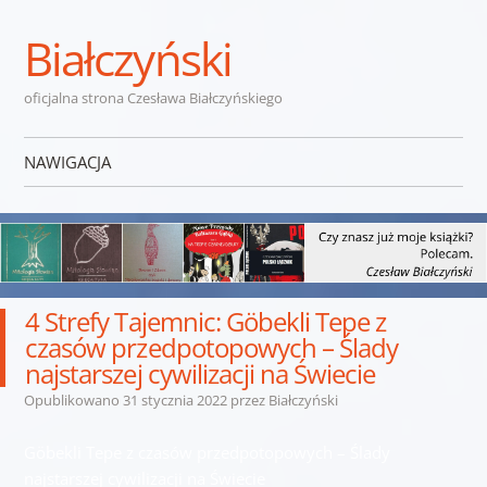
Białczyński
oficjalna strona Czesława Białczyńskiego
NAWIGACJA
Przejdź do treści
4 Strefy Tajemnic: Göbekli Tepe z
czasów przedpotopowych – Ślady
najstarszej cywilizacji na Świecie
Opublikowano
31 stycznia 2022
przez
Białczyński
Göbekli Tepe z czasów przedpotopowych – Ślady
najstarszej cywilizacji na Świecie