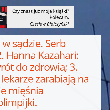
 w sądzie. Serb
2. Hanna Kazahari:
t do zdrowia; 3.
 lekarze zarabiają na
ie mięśnia
limpijki.