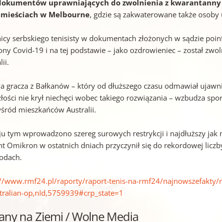
dokumentów uprawniających do zwolnienia z kwarantanny i 
dmieściach w Melbourne
, gdzie są zakwaterowane także osoby ub
icy serbskiego tenisisty w dokumentach złożonych w sądzie poin
ony Covid-19 i na tej podstawie – jako ozdrowieniec – został zw
lii.
a gracza z Bałkanów – który od dłuższego czasu odmawiał ujawnien
złości nie krył niechęci wobec takiego rozwiązania – wzbudza s
wśród mieszkańców Australii.
ju tym wprowadzono szereg surowych restrykcji i najdłuższy jak 
nt Omikron w ostatnich dniach przyczynił się do rekordowej lic
odach.
://www.rmf24.pl/raporty/raport-tenis-na-rmf24/najnowszefakty/n
tralian-op,nId,5759939#crp_state=1
any na Ziemi / Wolne Media