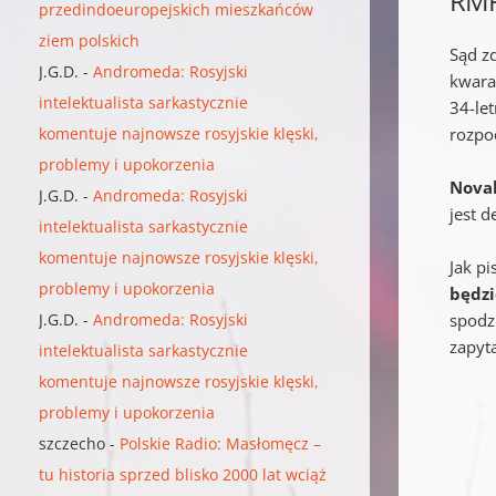
RM
przedindoeuropejskich mieszkańców
ziem polskich
Sąd z
J.G.D.
-
Andromeda: Rosyjski
kwara
intelektualista sarkastycznie
34-le
komentuje najnowsze rosyjskie klęski,
rozpoc
problemy i upokorzenia
Novak
J.G.D.
-
Andromeda: Rosyjski
jest d
intelektualista sarkastycznie
komentuje najnowsze rosyjskie klęski,
Jak p
problemy i upokorzenia
będzi
J.G.D.
-
Andromeda: Rosyjski
spodz
zapyt
intelektualista sarkastycznie
komentuje najnowsze rosyjskie klęski,
problemy i upokorzenia
szczecho
-
Polskie Radio: Masłomęcz –
tu historia sprzed blisko 2000 lat wciąż