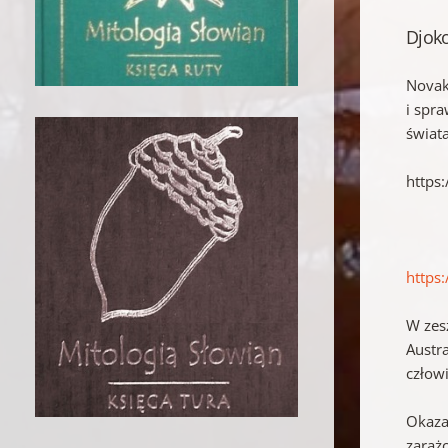
Djoko
Novak
i spra
świat
https
https
W zes
Austr
człowi
Okazał
zaraż