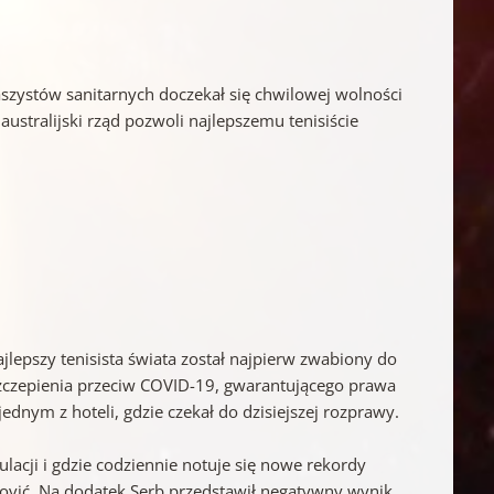
aszystów sanitarnych doczekał się chwilowej wolności
australijski rząd pozwoli najlepszemu tenisiście
.
jlepszy tenisista świata został najpierw zwabiony do
szczepienia przeciw COVID-19, gwarantującego prawa
ednym z hoteli, gdzie czekał do dzisiejszej rozprawy.
ulacji i gdzie codziennie notuje się nowe rekordy
ović. Na dodatek Serb przedstawił negatywny wynik