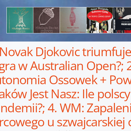
 Novak Djokovic triumfuje
gra w Australian Open?; 
tonomia Ossowek + Powró
aków Jest Nasz: Ile polscy
ndemii?; 4. WM: Zapalen
rcowego u szwajcarskiej o