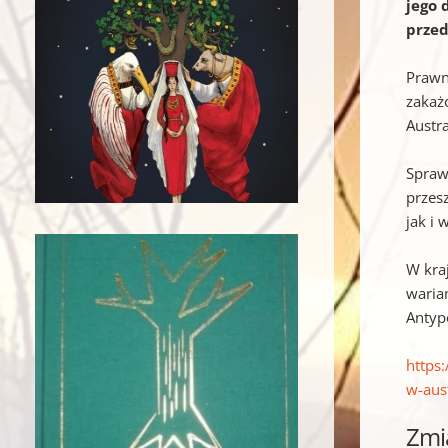
jego 
prze
Prawn
zakaż
Austra
Spraw
przes
jak i 
W kra
waria
Antyp
https
w-aus
Zmi