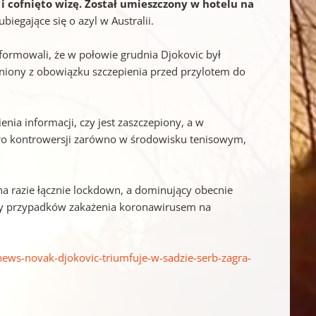
cofnięto wizę. Został umieszczony w hotelu na
iegające się o azyl w Australii.
formowali, że w połowie grudnia Djokovic był
olniony z obowiązku szczepienia przed przylotem do
ia informacji, czy jest zaszczepiony, a w
poro kontrowersji zarówno w środowisku tenisowym,
na razie łącznie lockdown, a dominujący obecnie
zby przypadków zakażenia koronawirusem na
ews-novak-djokovic-triumfuje-w-sadzie-serb-zagra-