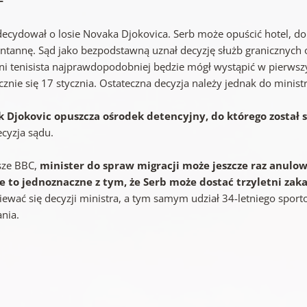
F
decydował o losie Novaka Djokovica. Serb może opuścić hotel, d
ntannę. Sąd jako bezpodstawną uznał decyzję służb granicznych 
tni tenisista najprawdopodobniej będzie mógł wystąpić w pierws
znie się 17 stycznia. Ostateczna decyzja należy jednak do ministr
 Djokovic opuszcza ośrodek detencyjny, do którego zosta
ecyzja sądu.
isze BBC,
minister do spraw migracji może jeszcze raz anulow
e to jednoznaczne z tym, że Serb może dostać trzyletni zaka
iewać się decyzji ministra, a tym samym udział 34-letniego spo
ania.