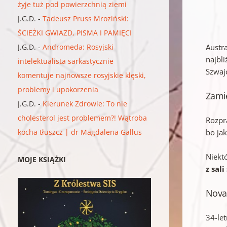
żyje tuż pod powierzchnią ziemi
J.G.D.
-
Tadeusz Pruss Mroziński:
ŚCIEŻKI GWIAZD, PISMA I PAMIĘCI
J.G.D.
-
Andromeda: Rosyjski
Austr
najbli
intelektualista sarkastycznie
Szwaj
komentuje najnowsze rosyjskie klęski,
problemy i upokorzenia
Zamie
J.G.D.
-
Kierunek Zdrowie: To nie
cholesterol jest problemem?! Wątroba
Rozpr
kocha tłuszcz | dr Magdalena Gallus
bo jak
Niekt
MOJE KSIĄŻKI
z sal
Novak
34-le