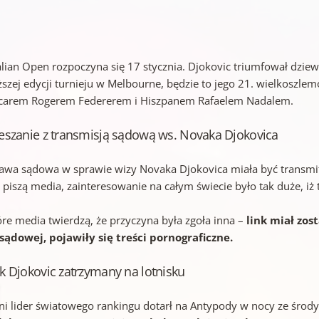
alian Open rozpoczyna się 17 stycznia. Djokovic triumfował dziewi
ższej edycji turnieju w Melbourne, będzie to jego 21. wielkoszlemo
carem Rogerem Federerem i Hiszpanem Rafaelem Nadalem.
szanie z transmisją sądową ws. Novaka Djokovica
awa sądowa w sprawie wizy Novaka Djokovica miała być transmito
 piszą media, zainteresowanie na całym świecie było tak duże, iż 
óre media twierdzą, że przyczyna była zgoła inna –
link miał zos
i sądowej, pojawiły się treści pornograficzne.
 Djokovic zatrzymany na lotnisku
tni lider światowego rankingu dotarł na Antypody w nocy ze środy