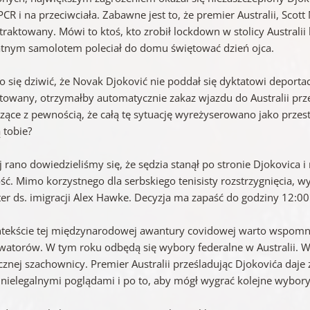
PCR i na przeciwciała. Zabawne jest to, że premier Australii, Scott
 traktowany. Mówi to ktoś, kto zrobił lockdown w stolicy Australi
tnym samolotem poleciał do domu świętować dzień ojca.
 się dziwić, że Novak Djoković nie poddał się dyktatowi deportac
towany, otrzymałby automatycznie zakaz wjazdu do Australii prz
czące z pewnością, że całą tę sytuację wyreżyserowano jako przes
 tobie?
aj rano dowiedzieliśmy się, że sędzia stanął po stronie Djokovic
ść. Mimo korzystnego dla serbskiego tenisisty rozstrzygnięcia, 
ter ds. imigracji Alex Hawke. Decyzja ma zapaść do godziny 12:00
tekście tej międzynarodowej awantury covidowej warto wspomnieć
watorów. W tym roku odbędą się wybory federalne w Australii. W 
ycznej szachownicy. Premier Australii prześladując Djokovića daje
 nielegalnymi poglądami i po to, aby mógł wygrać kolejne wybory