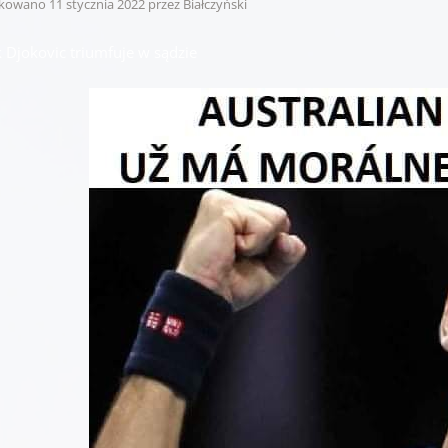
ikowano
11 stycznia 2022
przez
Białczyński
 Djokovic triumfuje w sądzie