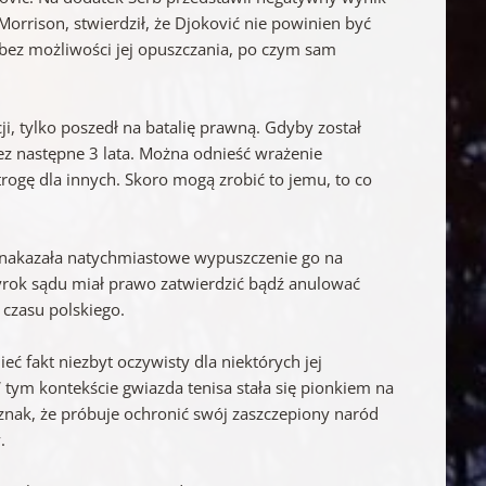
 Morrison, stwierdził, że Djoković nie powinien być
i bez możliwości jej opuszczania, po czym sam
ji, tylko poszedł na batalię prawną. Gdyby został
ez następne 3 lata. Można odnieść wrażenie
trogę dla innych. Skoro mogą zrobić to jemu, to co
a i nakazała natychmiastowe wypuszczenie go na
wyrok sądu miał prawo zatwierdzić bądź anulować
 czasu polskiego.
 fakt niezbyt oczywisty dla niektórych jej
tym kontekście gwiazda tenisa stała się pionkiem na
 znak, że próbuje ochronić swój zaszczepiony naród
.