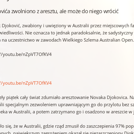
vića zwolniono z aresztu, ale może do niego wrócić
 Djoković, zwabiony i uwięziony w Australii przez miejscowych f
wiedliwości. Nie oznacza to jednak paradoksalnie, że sadystyczny 
a na uczestnictwo w zawodach Wielkiego Szlema Australian Open
://youtu.be/nZpVT7OfKV4
://youtu.be/nZpVT7OfKV4
zły piątek cały świat zdumiało aresztowanie Novaka Djokovica. Na
alii specjalnym zezwoleniem uprawniającym go do przylotu bez 
eka w Australii, a potem zatrzymano go i osadzono w areszcie w j
o się, że w Australii, gdzie rząd zmusił do zaszczepienia 97% pop
onych, największym zagrożeniem okazał się niezaszczepiony Djok