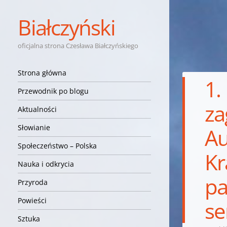
Białczyński
oficjalna strona Czesława Białczyńskiego
Nawigacja
Przejdź do treści
Strona główna
1.
Przewodnik po blogu
za
Aktualności
Słowianie
Au
Społeczeństwo – Polska
Kr
Nauka i odkrycia
pa
Przyroda
Powieści
se
Sztuka