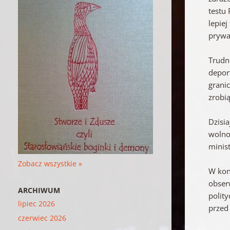
testu 
lepiej
prywa
Trudno
depor
grani
zrobią
Dzisi
wolno
minis
Zobacz wszystkie »
W kon
obser
ARCHIWUM
polit
lipiec 2026
przed
czerwiec 2026