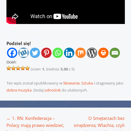
Podziel się!
Oceń:
(ocen:
1
, średnia:
5,00
z 5)
Ten wpis został opublikowany w
Słowianie
,
Sztuka
i otagowany jako
dobra muzyka
. Dodaj
odnośnik
do ulubionych.
Nawigacja wpisu
←
1. RN: Konfederacja –
O Smętarzach bez
Polacy mają prawo wiedzieć,
smędzenia; Wlachia, czyli