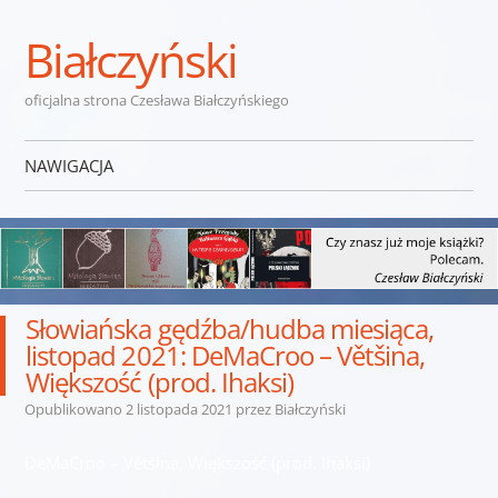
Białczyński
oficjalna strona Czesława Białczyńskiego
NAWIGACJA
Przejdź do treści
Słowiańska gędźba/hudba miesiąca,
listopad 2021: DeMaCroo – Většina,
Większość (prod. Ihaksi)
Opublikowano
2 listopada 2021
przez
Białczyński
DeMaCroo – Většina, Większość (prod. Ihaksi)