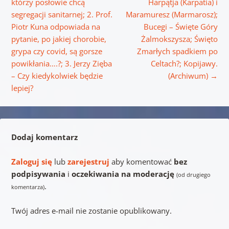
którzy posłowie chcą
Harpątja (Karpatia) i
segregacji sanitarnej; 2. Prof.
Maramuresz (Marmarosz);
Piotr Kuna odpowiada na
Bucegi – Święte Góry
pytanie, po jakiej chorobie,
Żalmokszysza; Święto
grypa czy covid, są gorsze
Zmarłych spadkiem po
powikłania….?; 3. Jerzy Zięba
Celtach?; Kopijawy.
– Czy kiedykolwiek będzie
(Archiwum)
→
lepiej?
Dodaj komentarz
Zaloguj się
lub
zarejestruj
aby komentować
bez
podpisywania
i
oczekiwania na moderację
(od drugiego
.
komentarza)
Twój adres e-mail nie zostanie opublikowany.